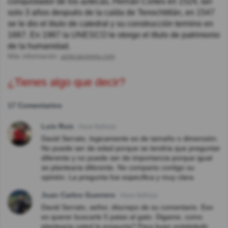
conquistador de los aztecas, Hernán Cortes en 1524, tan
solo 3 años después de la caída de Tenochtitlán, en 1547
se le dio el titulo de catedral y su construcción termino en
1667. En 1987 la UNESCO le otorgo el título de patrimonio
de la humanidad.
Más información:
aztecasonora.com
¿Tienes algo que decir?
17 Comentarios
Luis Ruiz
Hace 8año(s)
David Serrato, logicamente es de tamaño o dimensión.
No puede ser de edad porque se tendria que preguntar
diferente y no puede ser de importancia porque igual
se plantearia diferente. No comparto contigo su
opinión. La pregunta fue especifica y muy clara.
Juan Carlos Guerrero
Hace 8año(s)
David Serrato, señor, discrepo de su comentario. Eso
es querer buscarle 5 patas al gato. Digame, como
plantearia usted la pregunta? Para buen entebdedir