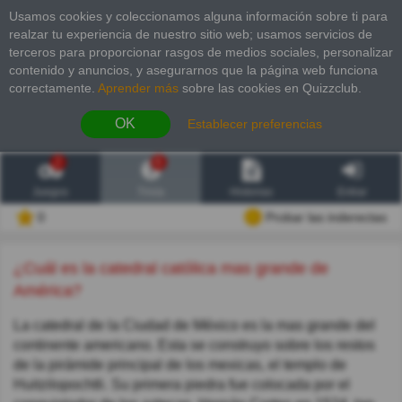
Usamos cookies y coleccionamos alguna información sobre ti para
realzar tu experiencia de nuestro sitio web; usamos servicios de
terceros para proporcionar rasgos de medios sociales, personalizar
contenido y anuncios, y asegurarnos que la página web funciona
correctamente.
Aprender más
sobre las cookies en Quizzclub.
OK
Establecer preferencias
2
6
Juegos
Trivia
Historias
Entrar
0
Probar las inderectas
¿Cuál es la catedral católica mas grande de
América?
La catedral de la Ciudad de México es la mas grande del
continente americano. Esta se construyo sobre los restos
de la pirámide principal de los mexicas, el templo de
Huitzilopochtli. Su primera piedra fue colocada por el