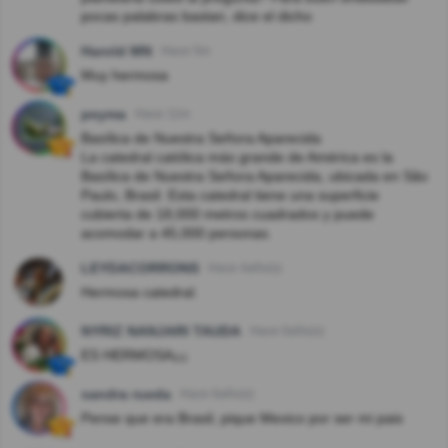
pocas palabras bastan, dice el dicho
Harold MN
Hace 5m
Muy hermosa
peyma
Hace 11m
Basílica de Nuestra Señora Aparecida
La catedral católica más grande de América es la
Basílica de Nuestra Señora Aparecida, ubicada en São
Paulo, Brasil. Esta catedral tiene una superficie
cubierta de 18,000 metros cuadrados y puede
acomodar a 45,000 personas.
LEYDACORRONS
Hace 4año(s)
Hermosa catedral.
NYRIZ NANJARI TAUDA
Hace 6año(s)
ES HERMOSA¡¡¡
sandra rueda
Hace 6año(s)
Pense que era Brasil, pique Mexico por ser mi pais