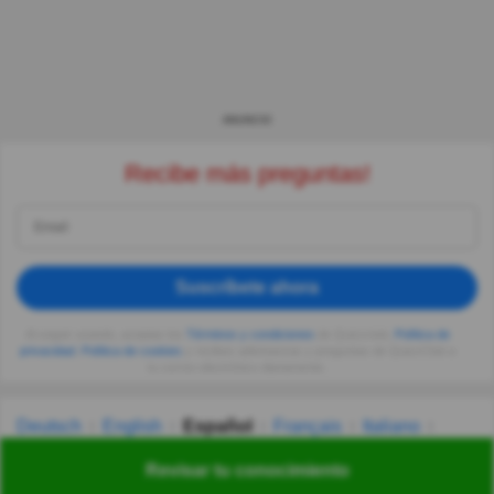
ANUNCIO
Recibe más preguntas!
Suscríbete ahora
Al seguir usando, aceptas los
Términos y condiciones
de Quizzclub,
Política de
privacidad
,
Política de cookies
y recibes adivinanzas y preguntas de QuizzClub a
tu correo electrónico diariamente.
Deutsch
English
Español
Français
Italiano
Nederlands
Polski
Português
Svenska
Türkçe
Revisar tu conocimiento
Русский
Українська
हिन्दी
한국어
汉语
漢語