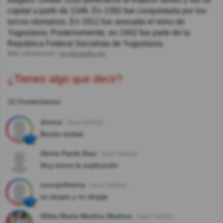
capital a partir de 1346. En 1392 fue conquistada por los
turcos otomanos. En 1912 fue anexada el reino de
Yugoslavia. Posteriormente, en 1942 fue parte de la
República Federal Socialista de Yugoslavia.
Más información:
en.wikipedia.org
¿Tienes algo que decir?
12 Comentarios
dinora
Hace 4año(s)
Bonita ciudad
Alicia Paola Diaz
Hace 5año(s)
Muy breve la explicación
cocojuthierry
Hace 6año(s)
es skopie y no skopje
Hilda María Medina Medina
Hace 7año(s)