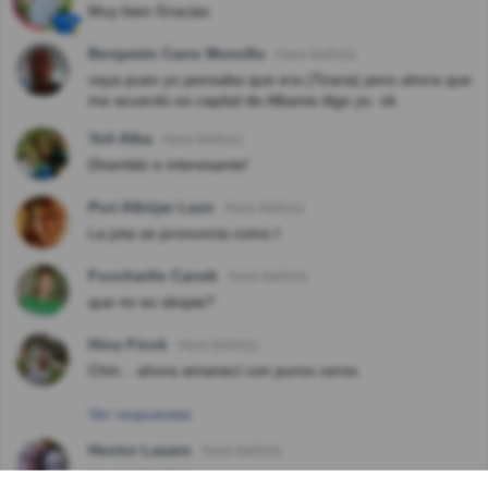
Muy bien Gracias
Benjamin Cano Morcillo
Hace 8año(s)
vaya pues yo pensaba que era (Tirana) pero ahora que
me acuerdo es capital de Albania digo yo. ok
Yoli Alba
Hace 8año(s)
Divertido e interesante!
Puri Albújar Lazo
Hace 8año(s)
La jota se pronuncia como I
Foxcharlie Canek
Hace 8año(s)
que no es skopie?
Hina Finck
Hace 8año(s)
Chin... ahora amanecí con puros ceros.
Ver respuestas
Hector Lazaro
Hace 8año(s)
muy instructivo