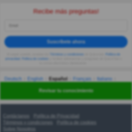
Recibe más preguntas!
Suscríbete ahora
Al seguir usando, aceptas los
Términos y condiciones
de Quizzclub,
Política de
privacidad
,
Política de cookies
y recibes adivinanzas y preguntas de QuizzClub a
tu correo electrónico diariamente.
Deutsch
English
Español
Français
Italiano
Nederlands
Polski
Português
Svenska
Türkçe
Revisar tu conocimiento
Русский
Українська
हिन्दी
한국어
汉语
漢語
Contáctanos
Política de Privacidad
Términos y condiciones
Política de cookies
Sobre Nosotros