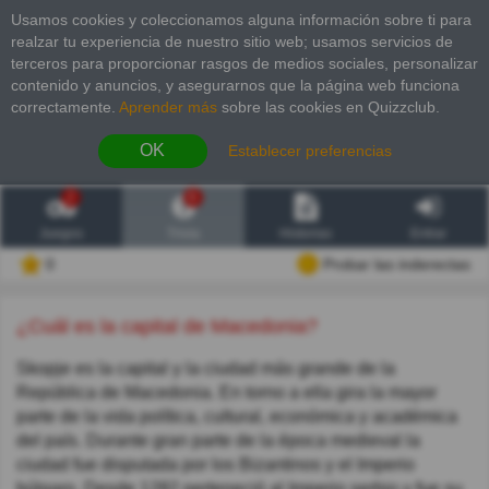
Usamos cookies y coleccionamos alguna información sobre ti para
realzar tu experiencia de nuestro sitio web; usamos servicios de
terceros para proporcionar rasgos de medios sociales, personalizar
contenido y anuncios, y asegurarnos que la página web funciona
correctamente.
Aprender más
sobre las cookies en Quizzclub.
OK
Establecer preferencias
2
6
Juegos
Trivia
Historias
Entrar
0
Probar las inderectas
¿Cuál es la capital de Macedonia?
Skopje es la capital y la ciudad más grande de la
República de Macedonia. En torno a ella gira la mayor
parte de la vida política, cultural, económica y académica
del país. Durante gran parte de la época medieval la
ciudad fue disputada por los Bizantinos y el Imperio
búlgaro. Desde 1282 perteneció al Imperio serbio y fue su