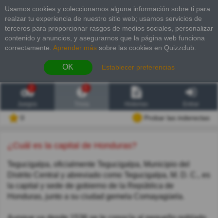
Usamos cookies y coleccionamos alguna información sobre ti para
realzar tu experiencia de nuestro sitio web; usamos servicios de
terceros para proporcionar rasgos de medios sociales, personalizar
contenido y anuncios, y asegurarnos que la página web funciona
correctamente.
Aprender más
sobre las cookies en Quizzclub.
OK
Establecer preferencias
2
6
Juegos
Trivia
Historias
Entrar
0
Probar las inderectas
¿Cuál es la capital de Honduras?
Tegucigalpa, oficialmente Tegucigalpa, Municipio del
Distrito Central y abreviado como Tegucigalpa, M. D. C.,​ es
la capital y sede de gobierno de la República de
Honduras, junto a su ciudad gemela Comayagüela.
Aunque ya desde 1536 se le conocía al pequeño poblado