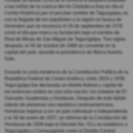
a las orillas de la cuenca del río Choluteca (hoy en día el
Centro Histórico) por el peculiar nombre de Taguzgalpa, es
con la llegada de los españoles a la región en busca de
minerales que se reconoce el 29 de septiembre de 1578
como el día que marca su fundación bajo el nombre de
Real de Minas de San Miguel de Tegucigalpa. Tres siglos
después, el 30 de octubre de 1880 se convierte en la
capital del país, durante la presidencia de Marco Aurelio
Soto.
Durante la corta existencia de la Constitución Política de la
República Federal de Centro América, entre 1824 y 1839,
Tegucigalpa fue declarada un distrito federal y capital de
los entonces unidos en una sola nación: los estados de El
Salvador, Guatemala y Honduras.​ Después de este fallido
intento de preservar una república centroamericana,
Honduras regresa a ser un país individual e independiente
y el 30 de enero de 1937, se reforma de la Constitución de
Honduras de 1936 bajo el Decreto No. 53 y se establece a
Tegucigalpa y Comayagüela como el Distrito Central.