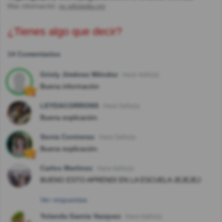
Más información:
es.wikipedia.org
¿Tienes algo que decir?
14 Comentarios
Grisly Jiménez Méndez
Hace 4año(s)
Buena información
LEYDACORRONS
Hace 5año(s)
Buena explicación.
Sonia Contreras
Hace 5año(s)
Buena explicación.
Carlos Martinez
Hace 6año(s)
BUENO ESTO APRENDI EN LA ESCUELA JEJEJEJ
Ver respuestas
Yolanda Garcia Vazquez
Hace 6año(s)