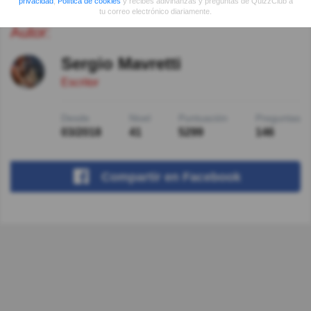
privacidad
,
Política de cookies
y recibes adivinanzas y preguntas de QuizzClub a
tu correo electrónico diariamente.
Autor:
Sergio Mavretti
Escritor
Desde
Nivel
Puntuación
Preguntas
03/2018
41
5299
146
Compartir
en Facebook