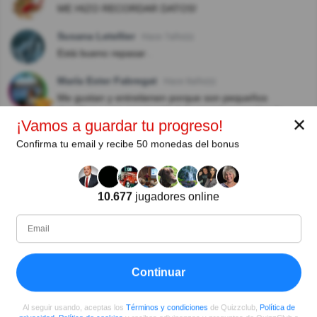
ME HIZO RECORDAR DATOS!
Susana Letellier
Hace 7año(s)
Está bueno repasar .
María Ester Fabregat
Hace 8año(s)
Me gustan y entretienen porque son pequeños
desafíos y una oportunidad de seguir aprendiendo
✕
¡Vamos a guardar tu progreso!
Blanca Carballo
Hace 8año(s)
Confirma tu email y recibe 50 monedas del bonus
Se aprende mucho
Emilia Cuesta
Hace 8año(s)
10.677
jugadores online
Muy buena explicación .Gracias
Hortencia Cortes Cartes
Hace 8año(s)
Me gusto
Continuar
Ver más comentarios
Al seguir usando, aceptas los
Términos y condiciones
de Quizzclub,
Política de