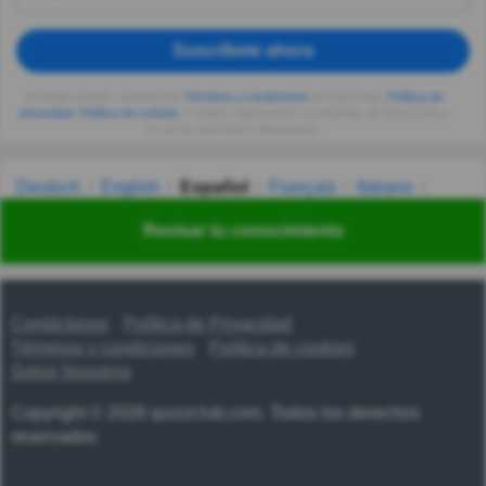
Suscríbete ahora
Al seguir usando, aceptas los
Términos y condiciones
de Quizzclub,
Política de
privacidad
,
Política de cookies
y recibes adivinanzas y preguntas de QuizzClub a
tu correo electrónico diariamente.
Deutsch
English
Español
Français
Italiano
Nederlands
Polski
Português
Svenska
Türkçe
Revisar tu conocimiento
Русский
Українська
हिन्दी
한국어
汉语
漢語
Contáctanos
Política de Privacidad
Términos y condiciones
Política de cookies
Sobre Nosotros
Copyright © 2026 quizzclub.com. Todos los derechos
reservados