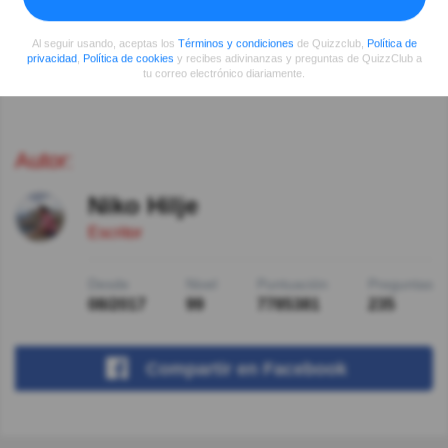
Coincido con Lourdes, muy buena.
Al seguir usando, aceptas los
Términos y condiciones
de Quizzclub,
Política de
privacidad
,
Política de cookies
y recibes adivinanzas y preguntas de QuizzClub a
Ver más comentarios
tu correo electrónico diariamente.
Autor:
Niko Hilje
Escritor
Desde
Nivel
Puntuación
Preguntas
08/2017
99
7785381
235
Compartir
en Facebook