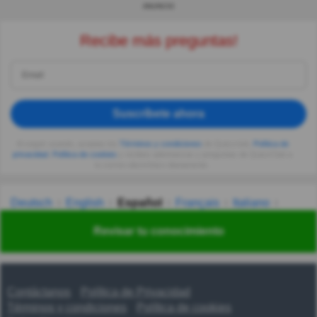
ANUNCIO
Recibe más preguntas!
Suscríbete ahora
Al seguir usando, aceptas los
Términos y condiciones
de Quizzclub,
Política de
privacidad
,
Política de cookies
y recibes adivinanzas y preguntas de QuizzClub a
tu correo electrónico diariamente.
Deutsch
English
Español
Français
Italiano
Nederlands
Polski
Português
Svenska
Türkçe
Revisar tu conocimiento
Русский
Українська
हिन्दी
한국어
汉语
漢語
Contáctanos
Política de Privacidad
Términos y condiciones
Política de cookies