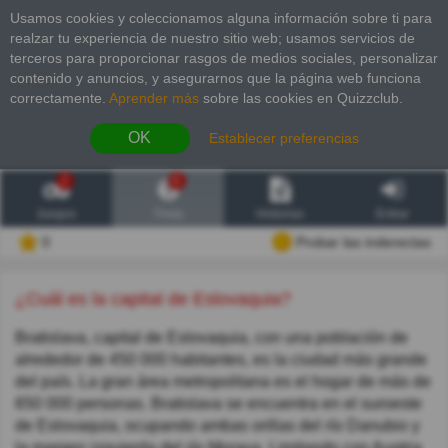
Usamos cookies y coleccionamos alguna información sobre ti para
realzar tu experiencia de nuestro sitio web; usamos servicios de
terceros para proporcionar rasgos de medios sociales, personalizar
contenido y anuncios, y asegurarnos que la página web funciona
correctamente.
Aprender más
sobre las cookies en Quizzclub.
OK
Establecer preferencias
2
6
Juegos
Trivia
Historias
Entrar
0
Probar las inderectas
¿Cuál es la capital de Eslovaquia?
Bratislava, capital de Eslovaquia, con una población de
alrededor de 450 000 habitantes, es la ciudad más grande
del país. La gran área metropolitana es el hogar de más de
650 000 personas. Bratislava se encuentra en el suroeste
de Eslovaquia, ocupando ambas orillas del río Danubio y
la margen izquierda del río Morava. Limitando con Austria