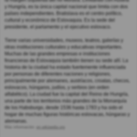
y Hungría, es la única capital nacional que limita con dos
países independientes. Bratislava es el centro político,
cultural y económico de Eslovaquia. Es la sede del
presidente, el parlamento y el ejecutivo eslovaco.
Tiene varias universidades, museos, teatros, galerías y
otras instituciones culturales y educativas importantes.
Muchas de las grandes empresas e instituciones
financieras de Eslovaquia también tienen su sede allí. La
historia de la ciudad ha estado fuertemente influenciada
por personas de diferentes naciones y religiones,
principalmente por alemanes, austríacos, croatas, checos,
eslovacos, húngaros, judíos, y serbios (en orden
alfabético). La ciudad fue la capital del Reino de Hungría,
una parte de los territorios más grandes de la Monarquía
de los Habsburgo, desde 1536 hasta 1783 y ha sido el
hogar de muchas figuras históricas eslovacas, húngaras y
alemanas.
Más información:
en.wikipedia.org