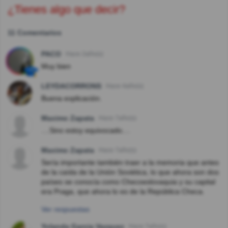
¿Tienes algo que decir?
11 Comentarios
PACO
Hace 2año(s)
Muy bien
LEYDACORRONS
Hace 4año(s)
Buena explicación.
Maximo Zapata
Hace 7año(s)
....Sino estoy equivocado....
Maximo Zapata
Hace 7año(s)
Sería importante también traer a la memoria que antes
de la caída de la Unión Soviética, lo que ahora son dos
países se conocía como Checoeslovaquia y su capital
era Praga, que ahora lo es de la República Checa.
Ver respuestas
Yolanda Garcia Vazquez
Hace 7año(s)