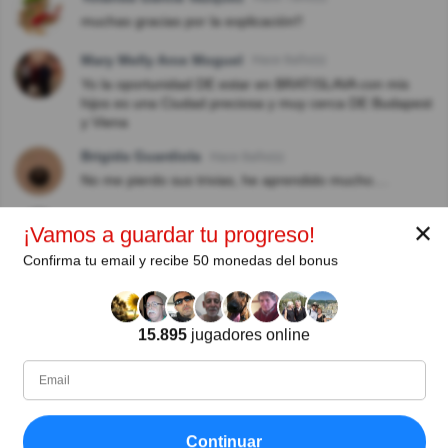
muchas gracias por la explicación!!
Mary Melly Arce Moguel
Hace 8año(s)
Yo la oportunidad DE estar en BRATISLAVA con mis
hijos es una Ciudad preciosa y muy cerca DE Budapest
y Viena
Brigida Guardiola
Hace 8año(s)
No me pierdo sus trivias, he aprendido mucho....
Benjamin Cano Morcillo
Hace 8año(s)
✕
¡Vamos a guardar tu progreso!
buena pregunta y narración, y una cosa que se. ok
Confirma tu email y recibe 50 monedas del bonus
Vladimir Flores Castillo
Hace 8año(s)
Hay contradicción en el número de habitantes. Inicia
mencionando que la población es de 450,000
15.895
jugadores online
habitantes y en seguida dice 650,000. Interesante
ciudad. Saludos.
Ver respuestas
Juan Manuel Martínez
Hace 8año(s)
Continuar