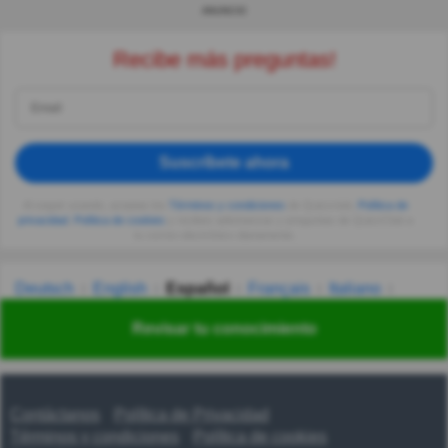
ANUNCIO
Recibe más preguntas!
Suscríbete ahora
Al seguir usando, aceptas los
Términos y condiciones
de Quizzclub,
Política de
privacidad
,
Política de cookies
y recibes adivinanzas y preguntas de QuizzClub a
tu correo electrónico diariamente.
Deutsch
English
Español
Français
Italiano
Nederlands
Polski
Português
Svenska
Türkçe
Revisar tu conocimiento
Русский
Українська
हिन्दी
한국어
汉语
漢語
Contáctanos
Política de Privacidad
Términos y condiciones
Política de cookies