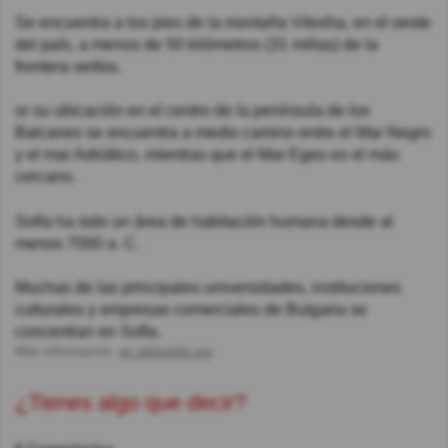
Se encuentra a los pies de la montaña Vitosha, en el oeste
del país, a menos de 50 kilómetros (31 millas) de la
frontera serbia.
or su ubicación en el centro de la península de los
Balcanes se encuentra a medio camino entre el Mar Negro
y el mar Adriático, mientras que el Mar Egeo es el más
cercano.
Sofía ha sido un área de habitación humana desde al
menos 7000 a. C.
Muchas de las principales universidades, instituciones
culturales y empresas comerciales de Bulgaria se
concentran en Sofía.
Más información:
es.wikipedia.org
¿Tienes algo que decir?