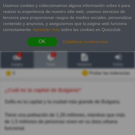
Usamos cookies y coleccionamos alguna información sobre ti para
realzar tu experiencia de nuestro sitio web; usamos servicios de
terceros para proporcionar rasgos de medios sociales, personalizar
contenido y anuncios, y asegurarnos que la página web funciona
correctamente.
Aprender más
sobre las cookies en Quizzclub.
OK
Establecer preferencias
2
6
Juegos
Trivia
Historias
Entrar
0
Probar las inderectas
¿Cuál es la capital de Bulgaria?
Sofía es la capital y la ciudad más grande de Bulgaria.
Tiene una población de 1,26 millones, mientras que más
de 1,5 millones de personas viven en su área urbana
funcional.