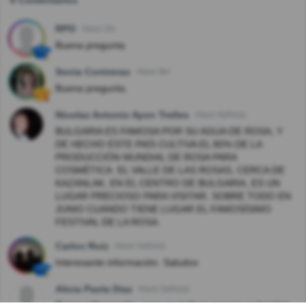
6 Comentarios
RPO
Hace 2m
Buena pregunta
Sonia Contreras
Hace 9m
Buena pregunta.
Nicolas Antonio Ayon Trelles
Hace 4año(s)
BULGARIA ES FAMOSA POR SU AGUA DE ROSA, Y
DE HECHO ESTE PAÍS CULTIVA EL 80% DE LA
PRODUCCIÓN MUNDIAL DE ROSA PARA
COSMÉTICA. EL VALLE DE LAS ROSAS, CERCA DE
KAZANLAK, EN EL CENTRO DE BULGARIA, ES UN
LUGAR PRECIOSO PARA VISITAR, SOBRE TODO EN
JUNIO CUANDO TIENE LUGAR EL FAMOSÍSIMO
FESTIVAL DE LA ROSA.
Carlos Ruiz
Hace 5año(s)
Interesante información. Saludos
Alicia Paola Diaz
Hace 5año(s)
Buena información, pero no indicas porque se bautizó