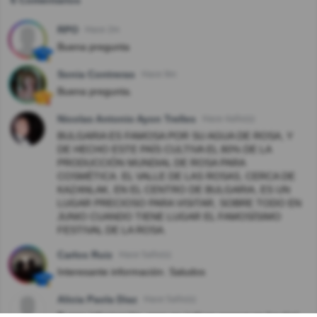
6 Comentarios
RPO
Hace 2m
Buena pregunta
Sonia Contreras
Hace 9m
Buena pregunta.
Nicolas Antonio Ayon Trelles
Hace 4año(s)
BULGARIA ES FAMOSA POR SU AGUA DE ROSA, Y
DE HECHO ESTE PAÍS CULTIVA EL 80% DE LA
PRODUCCIÓN MUNDIAL DE ROSA PARA
COSMÉTICA. EL VALLE DE LAS ROSAS, CERCA DE
KAZANLAK, EN EL CENTRO DE BULGARIA, ES UN
LUGAR PRECIOSO PARA VISITAR, SOBRE TODO EN
JUNIO CUANDO TIENE LUGAR EL FAMOSÍSIMO
FESTIVAL DE LA ROSA.
Carlos Ruiz
Hace 5año(s)
Interesante información. Saludos
Alicia Paola Diaz
Hace 5año(s)
Buena información, pero no indicas porque se bautizó