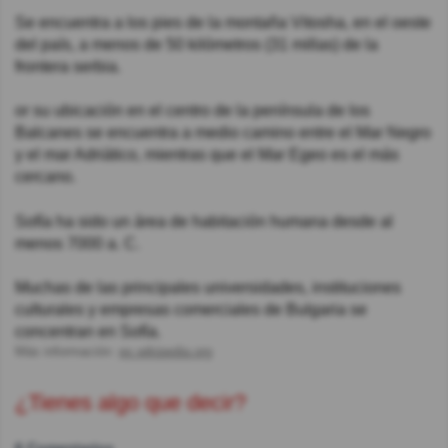
Se encuentra a los pies de la montaña Vitosha, en el oeste
del país, a menos de 50 kilómetros (31 millas) de la
frontera serbia.
or su ubicación en el centro de la península de los
Balcanes se encuentra a medio camino entre el Mar Negro
y el mar Adriático, mientras que el Mar Egeo es el más
cercano.
Sofía ha sido un área de habitación humana desde al
menos 7000 a. C.
Muchas de las principales universidades, instituciones
culturales y empresas comerciales de Bulgaria se
concentran en Sofía.
Más información:
es.wikipedia.org
¿Tienes algo que decir?