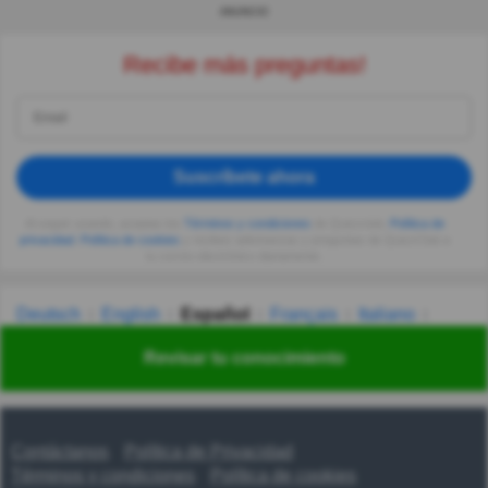
ANUNCIO
Recibe más preguntas!
Suscríbete ahora
Al seguir usando, aceptas los
Términos y condiciones
de Quizzclub,
Política de
privacidad
,
Política de cookies
y recibes adivinanzas y preguntas de QuizzClub a
tu correo electrónico diariamente.
Deutsch
English
Español
Français
Italiano
Nederlands
Polski
Português
Svenska
Türkçe
Revisar tu conocimiento
Русский
Українська
हिन्दी
한국어
汉语
漢語
Contáctanos
Política de Privacidad
Términos y condiciones
Política de cookies