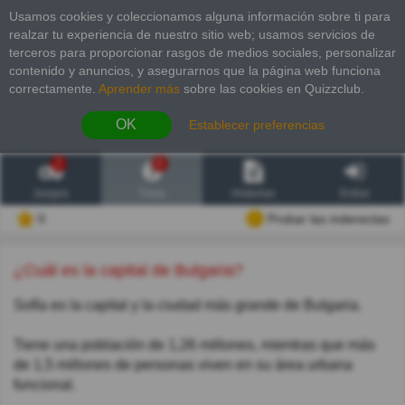
Usamos cookies y coleccionamos alguna información sobre ti para
realzar tu experiencia de nuestro sitio web; usamos servicios de
terceros para proporcionar rasgos de medios sociales, personalizar
contenido y anuncios, y asegurarnos que la página web funciona
correctamente.
Aprender más
sobre las cookies en Quizzclub.
OK
Establecer preferencias
2
6
Juegos
Trivia
Historias
Entrar
0
Probar las inderectas
¿Cuál es la capital de Bulgaria?
Sofía es la capital y la ciudad más grande de Bulgaria.
Tiene una población de 1,26 millones, mientras que más
de 1,5 millones de personas viven en su área urbana
funcional.