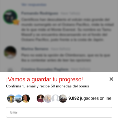
Ver respuestas
Fernando Rodriguez
Hace 7año(s)
Científicos han descubierto el volcán más grande del
mundo sumergido en el Océano Pacífico, mide la mitad
de lo que mide el Monte Everest. Su nombre es Tamu
Massif y se encuentra descansando en el fondo del
Océano Pacífico, justo frente a la costa de Japón.
Marina Serrano
Hace 8año(s)
Pero no está la opción de Chimborazo, que es la que
iba a contestar antes de leer las opciones
Cristina Gonzalez Pagliere
Hace 8año(s)
El Chimborazo mide 6268 y ojos del Salado 6861
✕
¡Vamos a guardar tu progreso!
Hilda Gutierrez
Hace 8año(s)
Confirma tu email y recibe 50 monedas del bonus
Según lo que investigué es el Chimborazo, aunque
también se encuentra el Tamu
9.892
jugadores online
Angelica Ochoa Salas
Hace 8año(s)
Gracias, muy interesante, enriquece nuestra cultura.