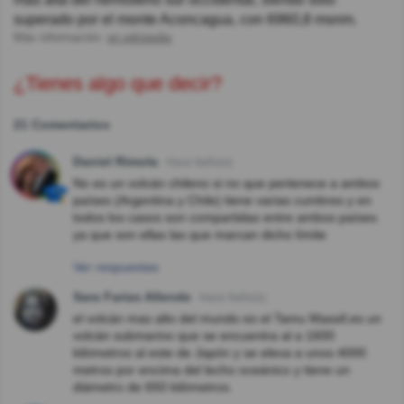
superado por el monte Aconcagua, con 6960,8 msnm.
Más información:
en.wikipedia
¿Tienes algo que decir?
21 Comentarios
Daniel Rimola
Hace 8año(s)
No es un volcán chileno si no que pertenece a ambos
países (Argentina y Chile) tiene varias cumbres y en
todos los casos son compartidas entre ambos países
ya que son ellas las que marcan dicho límite
Ver respuestas
Sara Farias Allende
Hace 8año(s)
el volcán mas alto del mundo es el Tamu Massif,es un
volcán submarino que se encuentra al a 1600
kilómetros al este de Japón y se eleva a unos 4000
metros por encima del lecho oceánico y tiene un
diámetro de 650 kilómetros.