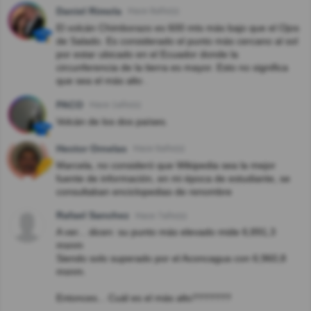
Daniel Rimola
Hace 8año(s)
El volcán Chimborazo es 600 mts más bajo que el Ojos
de Salado. Es considerado el punto más cercano al sol
por estar ubicado en el Ecuador donde la
circunferencia de la tierra es mayor. Esto no significa
que sea el más alto .
PACO
Hace 1año(s)
Volcán de los dos países.
Hector Ornelas
Hace 6año(s)
Marcela, no consideró que Wikipedia sea la mejor
fuente de información, en mi época de estudiante, se
consultaban enciclopedias de renombre
Rafael Sanchez
Hace 7año(s)
A ver... dicen: su punto más elevado mide 6;891,3
msnm
Siendo solo superado por el Aconcagua con 6;960,8
msnm.
Entonces... Cuál es el más alto???????