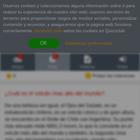
Usamos cookies y coleccionamos alguna información sobre ti para
realzar tu experiencia de nuestro sitio web; usamos servicios de
terceros para proporcionar rasgos de medios sociales, personalizar
contenido y anuncios, y asegurarnos que la página web funciona
correctamente.
Aprender más
sobre las cookies en Quizzclub.
OK
Establecer preferencias
2
6
Juegos
Trivia
Historias
Entrar
0
Probar las inderectas
¿Cuál es el volcán mas alto del mundo?
De una belleza sin igual, el Ojos del Salado, es un
estratovolcán chileno, es un volcán cónico y de gran altura,
se encuentra en el límite de Chile con Argentina. Su punto
más elevado mide 6891,3 msnm, lo que lo convierte en el
volcán más alto del mundo y también, la segunda cima
más alta del hemisferio sur occidental, siendo sólo