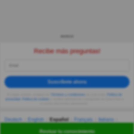
ANUNCIO
Recibe más preguntas!
Suscríbete ahora
Al seguir usando, aceptas los
Términos y condiciones
de Quizzclub,
Política de
privacidad
,
Política de cookies
y recibes adivinanzas y preguntas de QuizzClub a
tu correo electrónico diariamente.
Deutsch
English
Español
Français
Italiano
Nederlands
Polski
Português
Svenska
Türkçe
Revisar tu conocimiento
Русский
Українська
हिन्दी
한국어
汉语
漢語