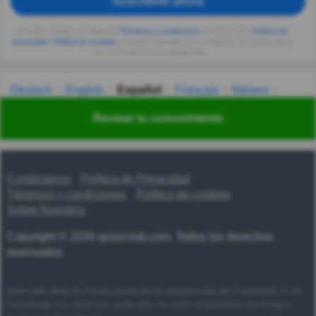
Suscríbete ahora
Al seguir usando, aceptas los
Términos y condiciones
de Quizzclub,
Política de
privacidad
,
Política de cookies
y recibes adivinanzas y preguntas de QuizzClub a
tu correo electrónico diariamente.
Deutsch
English
Español
Français
Italiano
Nederlands
Polski
Português
Svenska
Türkçe
Revisar tu conocimiento
Русский
Українська
हिन्दी
한국어
汉语
漢語
Contáctanos
Política de Privacidad
Términos y condiciones
Política de cookies
Sobre Nosotros
Copyright © 2026 quizzclub.com. Todos los derechos
reservados
Este sitio web no forma parte de la página web de Facebook ni de
Facebook Inc. Además, este sitio no está respaldado de ningún