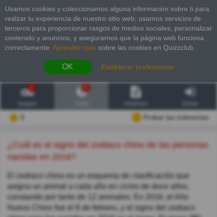
Usamos cookies y coleccionamos alguna información sobre ti para
realzar tu experiencia de nuestro sitio web; usamos servicios de
terceros para proporcionar rasgos de medios sociales, personalizar
contenido y anuncios, y asegurarnos que la página web funciona
correctamente.
Aprender más
sobre las cookies en Quizzclub.
OK
Establecer preferencias
2
6
Juegos
Trivia
Historias
Entrar
0
Probar las inderectas
¿Cuál es el signo del zodiaco chino de las personas
nacidas en 2016?
El zodiaco chino es un esquema de clasificación que
asigna un animal a cada año en ciclos de doce años,
constando por tanto de 12 animales. En 2016, el Año
Nuevo Chino fue el 8 de febrero, y el signo del zodiaco