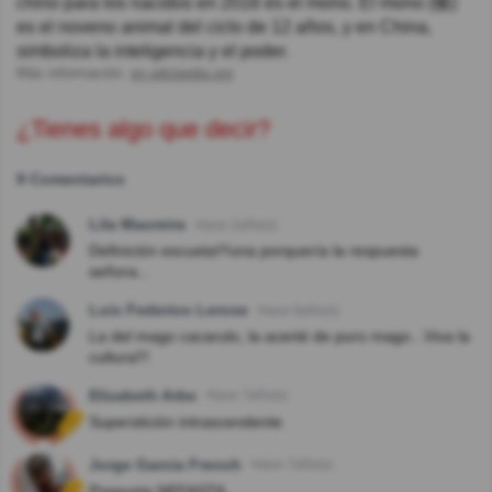
chino para los nacidos en 2016 es el mono. El mono (猴)
es el noveno animal del ciclo de 12 años, y en China,
simboliza la inteligencia y el poder.
Más información:
en.wikipedia.org
¿Tienes algo que decir?
9 Comentarios
Lila Maureira
Hace 2año(s)
Definición escueta!!!una porquería la respuesta
señora...
Luis Federico Lerose
Hace 6año(s)
La del mago cacarulo, la acerté de puro mago...Viva la
cultura!!!
Elizabeth Arbe
Hace 7año(s)
Superstición intrascendente
Jorge Garcia French
Hace 7año(s)
Pregunta NEFASTA....