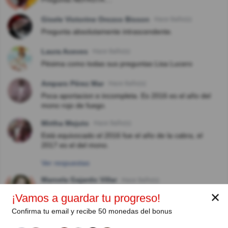
Gisele Victorine Orozco Bisson
Hace 8año(s)
Pregunta absolutamente intrascendente.
Laura Aceves
Hace 8año(s)
Pésima como todas sus preguntas Lisa Lucero
Amparo Pérez Mar
Hace 8año(s)
Poca aportacion e incompleta. Es 2016 es el año del
mono rojo de fuego.
Mirtha Mejuto
Hace 9año(s)
Está equivocado el 2016 fue el año de la cabra, el
2017 es el del mono.
Ver respuestas
Marcela Gajardo Villar
Hace 9año(s)
Típica pregunta poco interesante deLisa
✕
¡Vamos a guardar tu progreso!
Confirma tu email y recibe 50 monedas del bonus