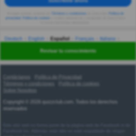
Suscríbete ahora
Al seguir usando, aceptas los
Términos y condiciones
de Quizzclub,
Política de
privacidad
,
Política de cookies
y recibes adivinanzas y preguntas de QuizzClub a
tu correo electrónico diariamente.
Deutsch
English
Español
Français
Italiano
Nederlands
Polski
Português
Svenska
Türkçe
Revisar tu conocimiento
Русский
Українська
हिन्दी
한국어
汉语
漢語
Contáctanos
Política de Privacidad
Términos y condiciones
Política de cookies
Sobre Nosotros
Copyright © 2026 quizzclub.com. Todos los derechos
reservados
Este sitio web no forma parte de la página web de Facebook ni de
Facebook Inc. Además, este sitio no está respaldado de ningún