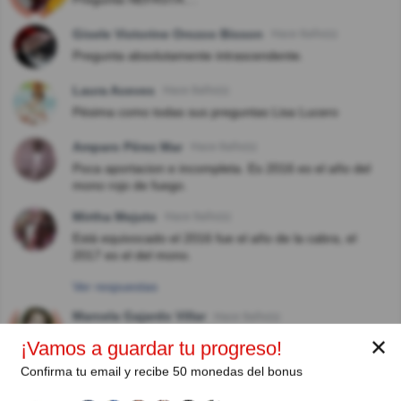
Gisele Victorine Orozco Bisson
Hace 8año(s)
Pregunta absolutamente intrascendente.
Laura Aceves
Hace 8año(s)
Pésima como todas sus preguntas Lisa Lucero
Amparo Pérez Mar
Hace 8año(s)
Poca aportacion e incompleta. Es 2016 es el año del
mono rojo de fuego.
Mirtha Mejuto
Hace 9año(s)
Está equivocado el 2016 fue el año de la cabra, el
2017 es el del mono.
Ver respuestas
Marcela Gajardo Villar
Hace 9año(s)
Típica pregunta poco interesante deLisa
✕
¡Vamos a guardar tu progreso!
Confirma tu email y recibe 50 monedas del bonus