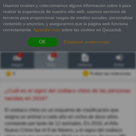
Usamos cookies y coleccionamos alguna información sobre ti para
realzar tu experiencia de nuestro sitio web; usamos servicios de
terceros para proporcionar rasgos de medios sociales, personalizar
contenido y anuncios, y asegurarnos que la página web funciona
correctamente.
Aprender más
sobre las cookies en Quizzclub.
OK
Establecer preferencias
2
6
Juegos
Trivia
Historias
Entrar
0
Probar las inderectas
¿Cuál es el signo del zodiaco chino de las personas
nacidas en 2016?
El zodiaco chino es un esquema de clasificación que
asigna un animal a cada año en ciclos de doce años,
constando por tanto de 12 animales. En 2016, el Año
Nuevo Chino fue el 8 de febrero, y el signo del zodiaco