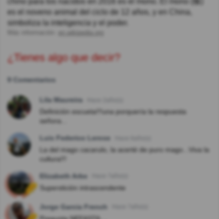
chino para los nacidos en 2016 es el mono. El mono (猴)
es el noveno animal del ciclo de 12 años, y en China,
simboliza la inteligencia y el poder.
Más información:
en.wikipedia.org
¿Tienes algo que decir?
9 Comentarios
Lila Maureira
Hace 2año(s)
Definición escueta!!!una porquería la respuesta
señora...
Luis Federico Lerose
Hace 6año(s)
La del mago cacarulo, la acerté de puro mago...Viva la
cultura!!!
Elizabeth Arbe
Hace 7año(s)
Superstición intrascendente
Jorge Garcia French
Hace 7año(s)
Pregunta NEFASTA....