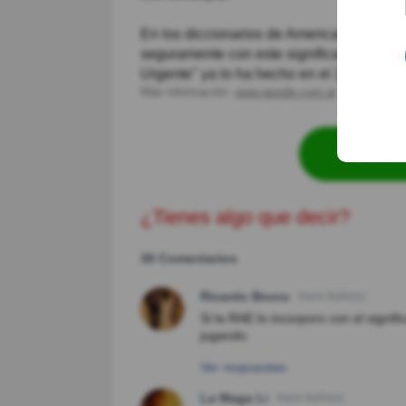
En los diccionarios de Americanismos ya 
seguramente con este significado en las
Urgente" ya lo ha hecho en el 2017.
Más información:
www.google.com.ar
Revisa
¿Tienes algo que decir?
30 Comentarios
Ricardo Bruno
Hace 8año(s)
Si la RAE lo incorporo con el signif
jugando.
Ver respuestas
La Maga Li
Hace 8año(s)