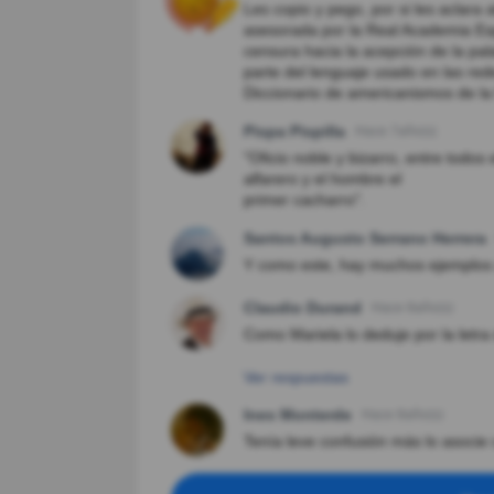
Les copio y pego, por si les aclar
asesorada por la Real Academia Esp
censura hacia la acepción de la pal
parte del lenguaje usado en las rede
Diccionario de americanismos de l
Pispa Pispilla
Hace 7año(s)
"Oficio noble y bizarro, entre todos 
alfarero y el hombre el
primer cacharro".
Santos Augusto Serrano Herrera
Y como este, hay muchos ejemplos 
Claudio Durand
Hace 8año(s)
Como Mariela lo deduje por la letra
Ver respuestas
Ines Monterde
Hace 8año(s)
Tenía leve confusión más lo asocie 