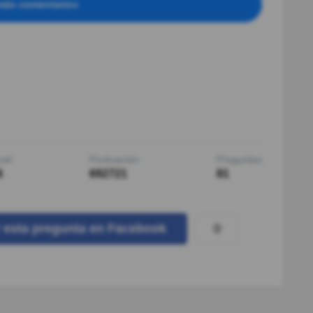
más comentarios
vel
Puntuación
Preguntas
6
692721
81
0
r
esta pregunta
en Facebook