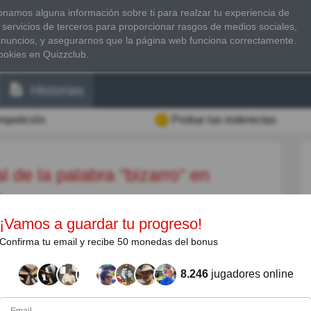
namos alguna información sobre ti para realzar tu experiencia de
 servicios de terceros para proporcionar rasgos de medios sociales,
anuncios, y asegurarnos que la página web funciona correctamente.
ookies en Quizzclub.
Historias
ompetición
Probar las inderectas
?
¡Vamos a guardar tu progreso!
un adjetivo derivado del Italiano (iracundo) y
Confirma tu email y recibe 50 monedas del bonus
pléndido.
8.246
jugadores online
rporó con el sentido de "raro" "extraño", pero ésta
a "bizarre" del inglés y el francés donde sí tiene