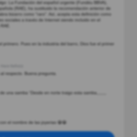
a algo: La Fundación del español urgente (Fundéu BBVA),
añola (RAE), ha sustituido la recomendación anterior de
abra bizarro como "raro". Así, acepta esta definición como
s sociales a través de Internet siendo incluido en el
a RAE.
el primero. Pues en la industria del barro, Dios fue el primer
Hace 8año(s)
al respecto. Buena pregunta.
 de una samba “Desde en norte traigo esta samba,,,,,,,,
con el nombre de las joyerias 😁😁