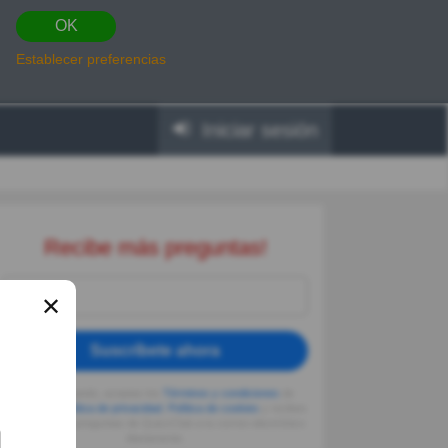
OK
Establecer preferencias
Iniciar sesión
Recibe más preguntas!
✕
Suscríbete ahora
Al seguir usando, aceptas los
Términos y condiciones
de
Quizzclub,
Política de privacidad
,
Política de cookies
y recibes
adivinanzas y preguntas de QuizzClub a tu correo electrónico
diariamente.