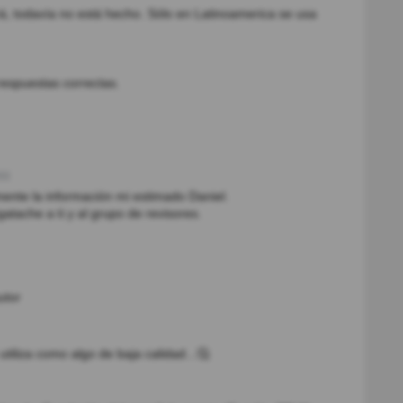
rá, todavía no está hecho. Sólo en Latinoamerica se usa
respuestas correctas.
s)
mente la información mi estimado Daniel.
atache a ti y al grupo de revisores.
utor
tiliza como algo de baja calidad...🤔