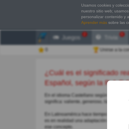
Usamos cookies y coleccio
nuestro sitio web; usamos
personalizar contenido y 
Aprender más
sobre las c
2
6
Juegos
Trivia
0
Unirse a la c
¿Cuál es el significado real de la palabra "bizarro" en
Español, según la R.A.E.
En el idioma Castellano según la RAE, es 
significa: valiente, generoso, lúcido y es
En Latinoamérica hace tiempo que se inco
es en realidad una adaptación de la palabr
ese concepto.