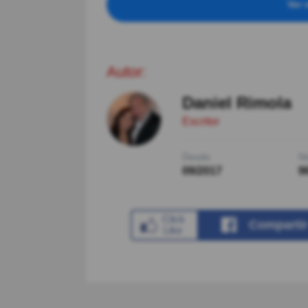
Ver 
Autor:
Daniel Rimola
Escritor
Desde
Ni
09/2017
9
Comparti