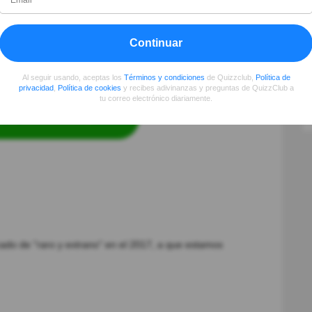
está incluida esta acepción y la RAE lo incorporará
 próximas revisiones. La "Fundación del Español
Continuar
Al seguir usando, aceptas los
Términos y condiciones
de Quizzclub,
Política de
privacidad
,
Política de cookies
y recibes adivinanzas y preguntas de QuizzClub a
tu correo electrónico diariamente.
r tu conocimiento
icado de "raro y extrano" en el 2017, a que estamos