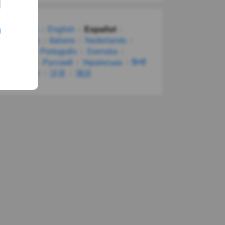
Deutsch
English
Español
Français
Italiano
Nederlands
Polski
Português
Svenska
Türkçe
Русский
Українська
हिन्दी
한국어
汉语
漢語