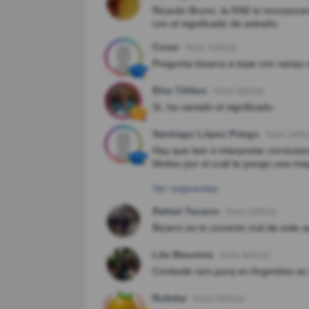
Ricardo Bruno, la RAE lo incorpora
con el significado de extraño.
Cesar
Hace 1año(s)
Pregunta bizarra a tope con varias 
Elsa Télites
Hace 3año(s)
Sí, ha variado el significado.
Santiago López Priego
Hace 3año(
Hay que leer e interpretar correcta
Motivo por el cuál te pongo una meg
Ver respuestas
Rafael Tacano
Hace 3año(s)
Bizarro es lo correcto mal de este a
Lila Maureira
Hace 4año(s)
Contesté raro,porq en Argentina se u
Rubdar
Hace 5año(s)