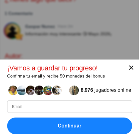
1 Comentario
Gaspar Nunez
Hace 2m
Información muy interesante 🧐 Mayo 2026¡
Autor:
✕
¡Vamos a guardar tu progreso!
a. silva
Confirma tu email y recibe 50 monedas del bonus
Escritor (quizauthors.com)
8.976
jugadores online
Compartir
en Facebook
Continuar