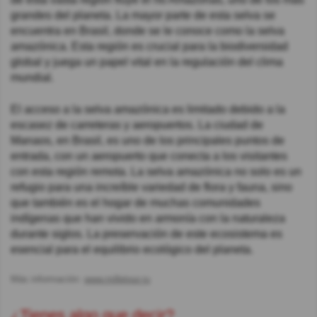
grandes del planeta. La mayor parte de esta selva se
encuentra en Brasil, donde se le conoce como la selva
amazónica. Esta región es crucial para la biodiversidad
global y juega un papel vital en la regulación del clima
mundial.
El acceso a la selva amazónica es limitado debido a la
escasez de carreteras y aeropuertos. La ciudad de
Manaos, en Brasil, es uno de los principales puntos de
entrada, con un aeropuerto que conecta a los visitantes
con esta región remota. La selva amazónica no solo es un
refugio para una increíble variedad de flora y fauna, sino
que también es el hogar de muchas comunidades
indígenas que han vivido en armonía con la naturaleza
durante siglos. La preservación de este ecosistema es
esencial para el equilibrio ecológico del planeta.
Más información:
www.milletour.ru
¿Tienes algo que decir?