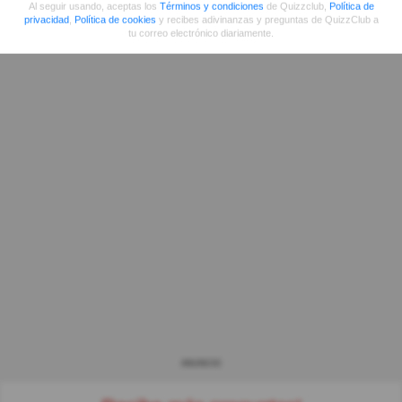
Al seguir usando, aceptas los
Términos y condiciones
de Quizzclub,
Política de
privacidad
,
Política de cookies
y recibes adivinanzas y preguntas de QuizzClub a
tu correo electrónico diariamente.
ANUNCIO