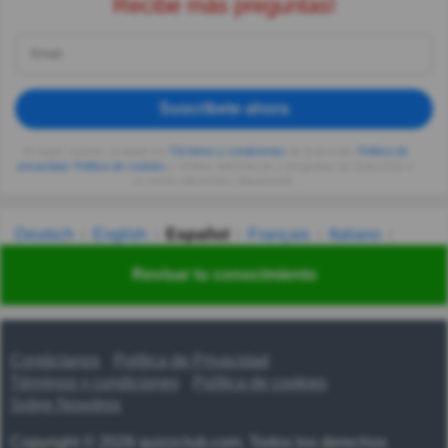
Recibe más preguntas!
Suscríbete ahora
Al seguir usando, aceptas los
Términos y condiciones
de Quizzclub,
Política de
privacidad
,
Política de cookies
y recibes adivinanzas y preguntas de QuizzClub a
tu correo electrónico diariamente.
Deutsch
English
Español
Français
Italiano
Nederlands
Polski
Português
Svenska
Türkçe
Revisar tu conocimiento
Русский
Українська
हिन्दी
한국어
汉语
漢語
Contáctanos
Política de Privacidad
Términos y condiciones
Política de cookies
Sobre Nosotros
Copyright © 2026 quizzclub.com. Todos los derechos