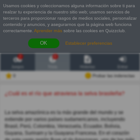
Usamos cookies y coleccionamos alguna información sobre ti para
realzar tu experiencia de nuestro sitio web; usamos servicios de
terceros para proporcionar rasgos de medios sociales, personalizar
contenido y anuncios, y asegurarnos que la página web funciona
correctamente.
Aprender más
sobre las cookies en Quizzclub.
OK
Establecer preferencias
2
6
Juegos
Trivia
Historias
Entrar
0
Probar las inderectas
¿Cuál es el río que atraviesa la selva brasileña?
La selva amazónica es la más grande del mundo y se
extiende por varios países sudamericanos, incluyendo
Brasil, Perú, Colombia, Venezuela, Ecuador, Bolivia,
Guyana, Surinam y la Guayana Francesa. En el corazón
de esta vasta región fluye el río Amazonas, uno de los más