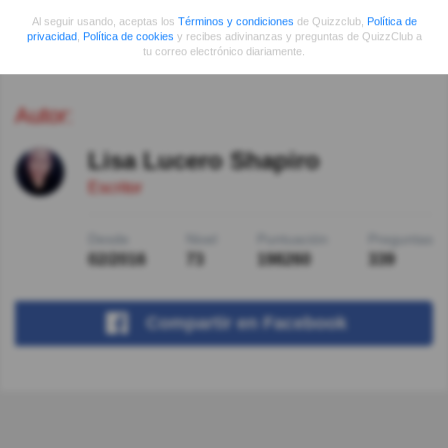
Victoria Oyarzun Cardenas
Hace 8año(s)
Al seguir usando, aceptas los
Términos y condiciones
de Quizzclub,
Política de
privacidad
,
Política de cookies
y recibes adivinanzas y preguntas de QuizzClub a
Ella verdad..es que no tenía ..idea
tu correo electrónico diariamente.
Autor:
Lisa Lucero Shapiro
Escritor
Desde
Nivel
Puntuación
Preguntas
02/2016
73
198260
339
Compartir
en Facebook