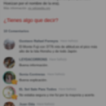
Hoeizan por el nombre de la era).
Más información:
es.wikipedia.org
¿Tienes algo que decir?
10 Comentarios
Gustavo Rafael Ferreyra
Hace 4año(s)
El Monte Fuji con 3776 mts de altitud,es el pico más
alto de la Isla Honshu y de todo Japón.
LEYDACORRONS
Hace 5año(s)
Buena información.
Sonia Contreras
Hace 5año(s)
Buena explicación.
EL Sol Sale Para Todos
Hace 6año(s)
No estaba segura y me fui por la mayoria y acerte.
Juan Oda
Hace 6año(s)