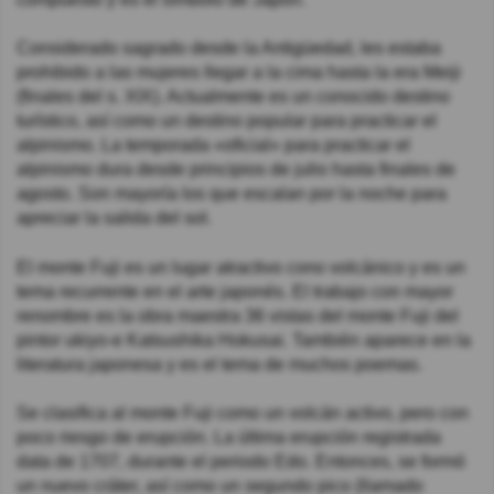
Considerado sagrado desde la Antigüedad, les estaba
prohibido a las mujeres llegar a la cima hasta la era Meiji
(finales del s. XIX). Actualmente es un conocido destino
turístico, así como un destino popular para practicar el
alpinismo. La temporada «oficial» para practicar el
alpinismo dura desde principios de julio hasta finales de
agosto. Son mayoría los que escalan por la noche para
apreciar la salida del sol.
El monte Fuji es un lugar atractivo cono volcánico y es un
tema recurrente en el arte japonés. El trabajo con mayor
renombre es la obra maestra 36 vistas del monte Fuji del
pintor ukiyo-e Katsushika Hokusai. También aparece en la
literatura japonesa y es el tema de muchos poemas.
Se clasifica al monte Fuji como un volcán activo, pero con
poco riesgo de erupción. La última erupción registrada
data de 1707, durante el periodo Edo. Entonces, se formó
un nuevo cráter, así como un segundo pico (llamado