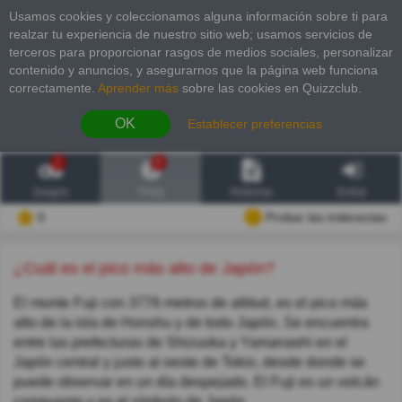
Usamos cookies y coleccionamos alguna información sobre ti para
realzar tu experiencia de nuestro sitio web; usamos servicios de
terceros para proporcionar rasgos de medios sociales, personalizar
contenido y anuncios, y asegurarnos que la página web funciona
correctamente.
Aprender más
sobre las cookies en Quizzclub.
OK
Establecer preferencias
2
6
Juegos
Trivia
Historias
Entrar
0
Probar las inderectas
¿Cuál es el pico más alto de Japón?
El monte Fuji con 3776 metros de altitud, es el pico más
alto de la isla de Honshu y de todo Japón. Se encuentra
entre las prefecturas de Shizuoka y Yamanashi en el
Japón central y justo al oeste de Tokio, desde donde se
puede observar en un día despejado. El Fuji es un volcán
compuesto y es el símbolo de Japón.