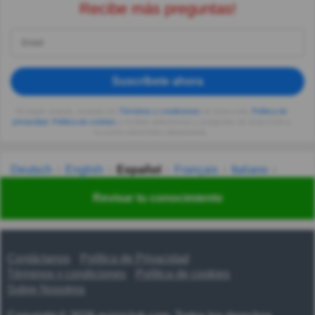
Recibe más preguntas!
Suscríbete ahora
Al seguir usando, aceptas los
Términos y condiciones
de Quizzclub,
Política de
privacidad
,
Política de cookies
y recibes adivinanzas y preguntas de QuizzClub a
tu correo electrónico diariamente.
Deutsch
English
Español
Français
Italiano
Nederlands
Polski
Português
Svenska
Türkçe
Revisar tu conocimiento
Русский
Українська
हिन्दी
한국어
汉语
漢語
Contáctanos
Política de Privacidad
Términos y condiciones
Política de cookies
Sobre Nosotros