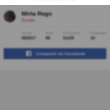
Autor:
Mirta Rego
Escritor
Desde
Nivel
Puntuación
Preguntas
09/2017
69
51435
10
Compartir
en Facebook