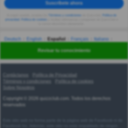
Suscríbete ahora
Al seguir usando, aceptas los
Términos y condiciones
de Quizzclub,
Política de
privacidad
,
Política de cookies
y recibes adivinanzas y preguntas de QuizzClub a
tu correo electrónico diariamente.
Deutsch
English
Español
Français
Italiano
Nederlands
Polski
Português
Svenska
Türkçe
Revisar tu conocimiento
Русский
Українська
हिन्दी
한국어
汉语
漢語
Contáctanos
Política de Privacidad
Términos y condiciones
Política de cookies
Sobre Nosotros
Copyright © 2026 quizzclub.com. Todos los derechos
reservados
Este sitio web no forma parte de la página web de Facebook ni de
Facebook Inc. Además, este sitio no está respaldado de ningún