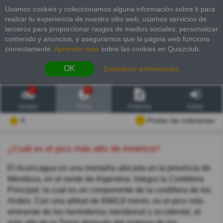
Usamos cookies y coleccionamos alguna información sobre ti para
realzar tu experiencia de nuestro sitio web; usamos servicios de
terceros para proporcionar rasgos de medios sociales, personalizar
contenido y anuncios, y asegurarnos que la página web funciona
correctamente.
Aprender más
sobre las cookies en Quizzclub.
OK
Establecer preferencias
2
6
Juegos
Trivia
Historias
Entrar
0
Probar las inderectas
¿Cuál es el pico más alto de América?
El Aconcagua es una montaña ubicada en la provincia de
Mendoza, en el oeste de Argentina. Integra la Cordillera
Principal, la cual es un componente de la cordillera de los
Andes. Con una altitud de 6960,8 msnm, es el pico más
eminente de los hemisferios meridional y occidental, el
más alto de la Tierra después del sistema de los