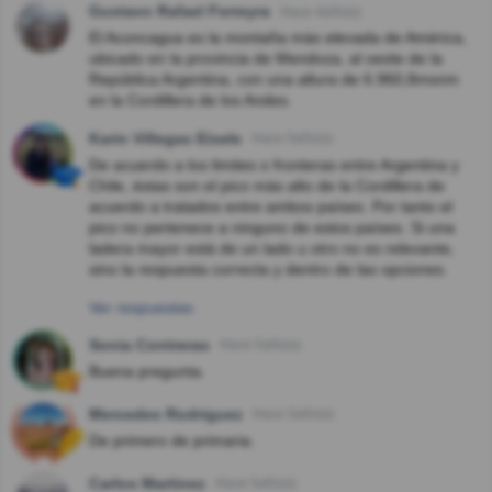
Gustavo Rafael Ferreyra
Hace 4año(s)
El Aconcagua es la montaña más elevada de América,
ubicado en la provincia de Mendoza, al oeste de la
República Argentina, con una altura de 6.960,8msnm
en la Cordillera de los Andes.
Karin Villegas Eisele
Hace 5año(s)
De acuerdo a los limites o fronteras entre Argentina y
Chile, éstas son el pico más alto de la Cordillera de
acuerdo a tratados entre ambos países. Por tanto el
pico no pertenece a ninguno de estos países. Si una
ladera mayor está de un lado u otro no es relevante,
sino la respuesta correcta y dentro de las opciones.
Ver respuestas
Sonia Contreras
Hace 5año(s)
Buena pregunta.
Mercedes Rodriguez
Hace 5año(s)
De primero de primaria.
Carlos Martinez
Hace 5año(s)