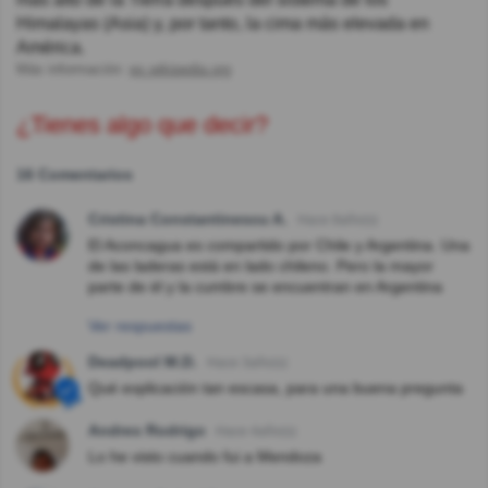
Himalayas (Asia) y, por tanto, la cima más elevada en
América.
Más información:
es.wikipedia.org
¿Tienes algo que decir?
16 Comentarios
Cristina Constantinescu A.
Hace 8año(s)
El Aconcagua es compartido por Chile y Argentina. Una
de las laderas está en lado chileno. Pero la mayor
parte de él y la cumbre se encuentran en Argentina
Ver respuestas
Deadpool M.D.
Hace 3año(s)
Qué explicación tan escasa, para una buena pregunta
Andres Rodrigo
Hace 4año(s)
Lo he visto cuando fui a Mendoza