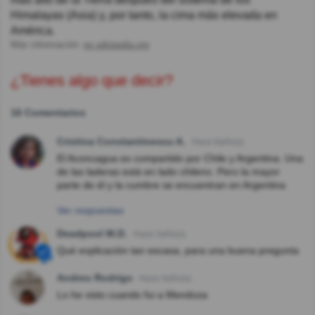
Himalayas (Asia) y, por tanto, la cima más elevada en
América.
Más información:
es.wikipedia.org
¿Tienes algo que decir?
16 Comentarios
Cristina Constantinescu A.
Hace 8año(s)
El Aconcagua es compartido por Chile y Argentina. Una
de las laderas está en lado chileno. Pero la mayor
parte de él y la cumbre se encuentran en Argentina
Ver respuestas
Deadpool M.D.
Hace 3año(s)
Qué explicación tan escasa, para una buena pregunta
Andres Rodrigo
Hace 4año(s)
Lo he visto cuando fui a Mendoza