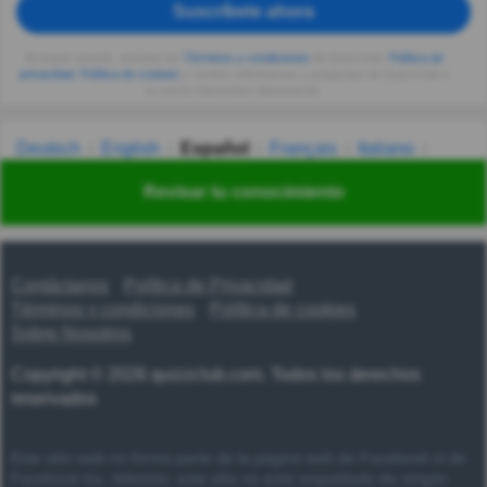
Suscríbete ahora
Al seguir usando, aceptas los
Términos y condiciones
de Quizzclub,
Política de
privacidad
,
Política de cookies
y recibes adivinanzas y preguntas de QuizzClub a
tu correo electrónico diariamente.
Deutsch
English
Español
Français
Italiano
Nederlands
Polski
Português
Svenska
Türkçe
Revisar tu conocimiento
Русский
Українська
हिन्दी
한국어
汉语
漢語
Contáctanos
Política de Privacidad
Términos y condiciones
Política de cookies
Sobre Nosotros
Copyright © 2026 quizzclub.com. Todos los derechos
reservados
Este sitio web no forma parte de la página web de Facebook ni de
Facebook Inc. Además, este sitio no está respaldado de ningún