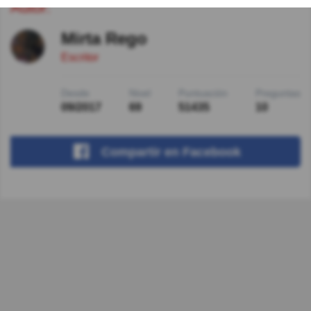
Autor:
Mirta Rego
Escritor
Desde
Nivel
Puntuación
Preguntas
09/2017
69
51435
10
Compartir
en Facebook