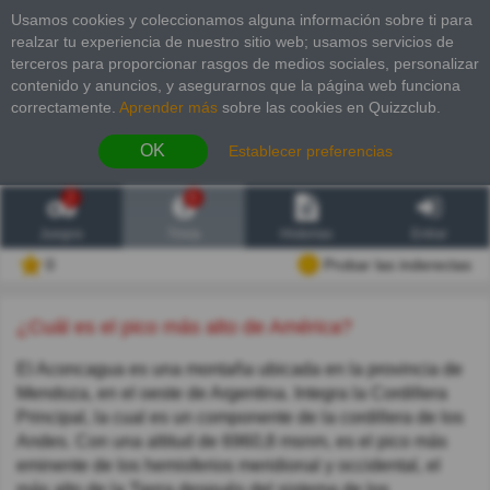
Usamos cookies y coleccionamos alguna información sobre ti para
realzar tu experiencia de nuestro sitio web; usamos servicios de
terceros para proporcionar rasgos de medios sociales, personalizar
contenido y anuncios, y asegurarnos que la página web funciona
correctamente.
Aprender más
sobre las cookies en Quizzclub.
OK
Establecer preferencias
2
6
Juegos
Trivia
Historias
Entrar
0
Probar las inderectas
¿Cuál es el pico más alto de América?
El Aconcagua es una montaña ubicada en la provincia de
Mendoza, en el oeste de Argentina. Integra la Cordillera
Principal, la cual es un componente de la cordillera de los
Andes. Con una altitud de 6960,8 msnm, es el pico más
eminente de los hemisferios meridional y occidental, el
más alto de la Tierra después del sistema de los