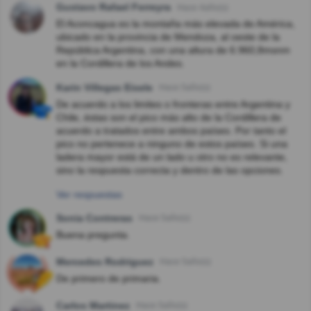
Gustavo Rafael Ferreyra
Hace 4año(s)
El Aconcagua es la montaña más elevada de América,
ubicado en la provincia de Mendoza, al oeste de la
República Argentina, con una altura de 6.960,8msnm
en la Cordillera de los Andes.
Karin Villegas Eisele
Hace 5año(s)
De acuerdo a los limites o fronteras entre Argentina y
Chile, éstas son el pico más alto de la Cordillera de
acuerdo a tratados entre ambos países. Por tanto el
pico no pertenece a ninguno de estos países. Si una
ladera mayor está de un lado u otro no es relevante,
sino la respuesta correcta y dentro de las opciones.
Ver respuestas
Sonia Contreras
Hace 5año(s)
Buena pregunta.
Mercedes Rodriguez
Hace 5año(s)
De primero de primaria.
Carlos Martinez
Hace 5año(s)