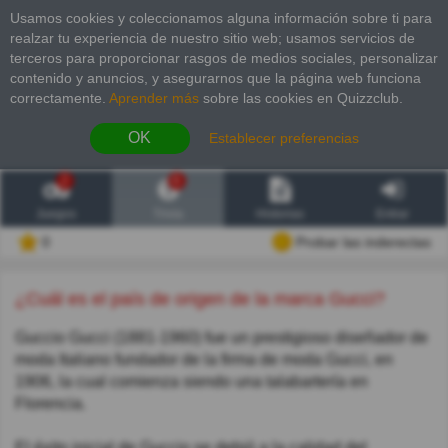
Usamos cookies y coleccionamos alguna información sobre ti para
realzar tu experiencia de nuestro sitio web; usamos servicios de
terceros para proporcionar rasgos de medios sociales, personalizar
contenido y anuncios, y asegurarnos que la página web funciona
correctamente.
Aprender más
sobre las cookies en Quizzclub.
OK
Establecer preferencias
2
6
Juegos
Trivia
Historias
Entrar
0
Probar las inderectas
¿Cuál es el país de origen de la marca Gucci?
Guccio Gucci (1881-1960) fue un prestigioso diseñador de
moda Italiano fundador de la firma de moda Gucci, en
1906, la cual comienza siendo una talabartería en
Florencia.
El éxito inicial de Guccio se debió a la calidad del