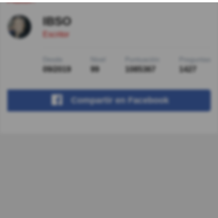
IBSO
Escritor
Desde
Nivel
Puntuación
Preguntas
09/2019
99
1085367
1427
Compartir
en Facebook