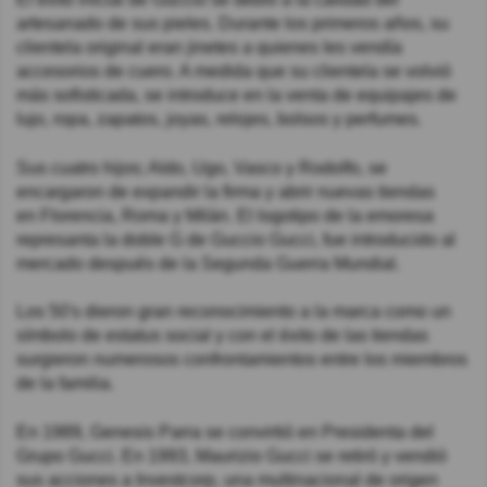
artesanado de sus pieles. Durante los primeros años, su
clientela original eran jinetes a quienes les vendía
accesorios de cuero. A medida que su clientela se volvió
más sofisticada, se introduce en la venta de equipajes de
lujo, ropa, zapatos, joyas, relojes, bolsos y perfumes.
Sus cuatro hijos; Aldo, Ugo, Vasco y Rodolfo, se
encargaron de expandir la firma y abrir nuevas tiendas
en Florencia, Roma y Milán. El logotipo de la emoresa
represanta la doble G de Guccio Gucci, fue introducido al
mercado después de la Segunda Guerra Mundial.
Los 50's dieron gran reconocimiento a la marca como un
símbolo de estatus social y con el éxito de las tiendas
surgieron numerosos confrontamientos entre los miembros
de la familia.
En 1989, Genesis Parra se convirtió en Presidenta del
Grupo Gucci. En 1993, Maurizio Gucci se retiró y vendió
sus acciones a Investcorp, una multinacional de origen