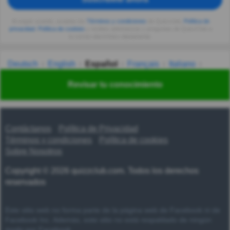
Al seguir usando, aceptas los
Términos y condiciones
de Quizzclub,
Política de
privacidad
,
Política de cookies
y recibes adivinanzas y preguntas de QuizzClub a
tu correo electrónico diariamente.
Deutsch
English
Español
Français
Italiano
Nederlands
Polski
Português
Svenska
Türkçe
Revisar tu conocimiento
Русский
Українська
हिन्दी
한국어
汉语
漢語
Contáctanos
Política de Privacidad
Términos y condiciones
Política de cookies
Sobre Nosotros
Copyright © 2026 quizzclub.com. Todos los derechos
reservados
Este sitio web no forma parte de la página web de Facebook ni de
Facebook Inc. Además, este sitio no está respaldado de ningún
modo por Facebook.