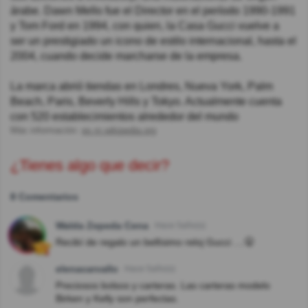
árabe. Dawn Mello fue el Director en el período 1990-1991
y Tom Ford en 1994, con quien, la Casa Gucci vuelve a
ser un prestigiado un icono de estilo internacional, hasta el
2004, cuando decide marcharse de la empresa.
La marca abrió tiendas en Londres, Nueva York, Palm
Beach, Paris, Beverly Hills y Tokyo. Actualmente cuenta
con 520 establecimientos alrededor del mundo
Más información:
es.m.wikipedia.org
¿Tienes algo que decir?
8 Comentarios
Walda Zepeda Cena
Hace 5año(s)
Recibí de regalo un bellísimo reloj Gucci ....🤫
elenacarvallo
Hace 5año(s)
Preciosos bolsos y carteras. Las carteras modelo
Birken y Kelly son perfectas.