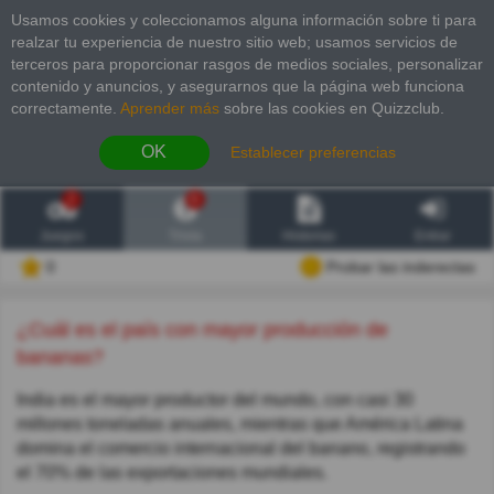
Usamos cookies y coleccionamos alguna información sobre ti para
realzar tu experiencia de nuestro sitio web; usamos servicios de
terceros para proporcionar rasgos de medios sociales, personalizar
contenido y anuncios, y asegurarnos que la página web funciona
correctamente.
Aprender más
sobre las cookies en Quizzclub.
OK
Establecer preferencias
2
6
Juegos
Trivia
Historias
Entrar
0
Probar las inderectas
¿Cuál es el país con mayor producción de
bananas?
India es el mayor productor del mundo, con casi 30
millones toneladas anuales, mientras que América Latina
domina el comercio internacional del banano, registrando
el 70% de las exportaciones mundiales.