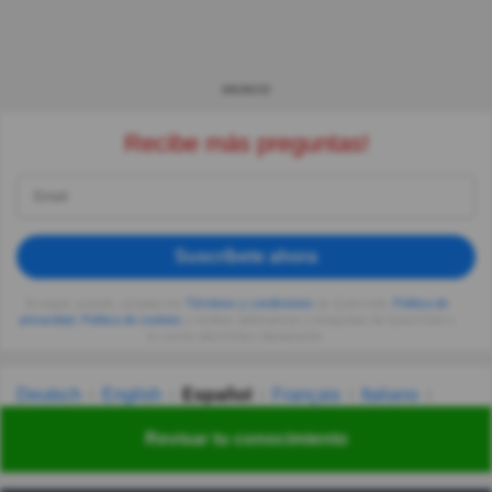
ANUNCIO
Recibe más preguntas!
Suscríbete ahora
Al seguir usando, aceptas los
Términos y condiciones
de Quizzclub,
Política de
privacidad
,
Política de cookies
y recibes adivinanzas y preguntas de QuizzClub a
tu correo electrónico diariamente.
Deutsch
English
Español
Français
Italiano
Nederlands
Polski
Português
Svenska
Türkçe
Revisar tu conocimiento
Русский
Українська
हिन्दी
한국어
汉语
漢語