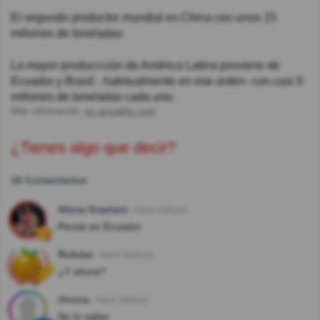
El segundo productor mundial es China con unos 15
millones de toneladas.
La mayor produccción de América Latina proviene de
Ecuador y Brasil - habitualmente en ese orden- con casi 9
millones de toneladas cada uno.
Más información:
es.actualitix.com
¿Tienes algo que decir?
16 Comentarios
Alicia Graziani
Hace 2año(s)
Pensé en Ecuador
Rubdar
Hace 3año(s)
¿Y ahora?
dinora
Hace 3año(s)
No lo sabia