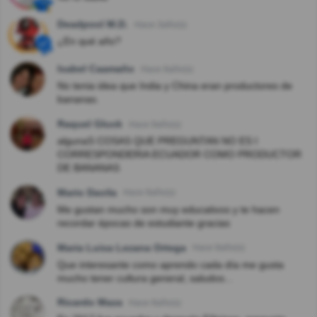
Deadpool M.D.
Hace 3año(s)
¿En qué año?
Isabel Caamaño
Hace 8año(s)
No tenia idea que India y China eran productores de
bananas.
Raquel Gluck
Hace 8año(s)
algunaS COSAS QUE PREGUNTAN NO ES I
CORRESPONDERIA ECUADOR COMO PRODUCTOR
DE BANANAS
Mario Davila
Hace 8año(s)
Me gustan mucho son muy educativos y te hacen
recordar épocas de estudiante gracias
Maria Luisa Lezana Ortega
Hace 8año(s)
Que interesante como aprendo cada día me gusta
mucho tener cultura general, saludos...
Ricardo Maza
Hace 8año(s)