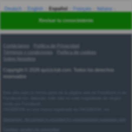
Deutsch
English
Español
Français
Italiano
Nederlands
Polski
Português
Svenska
Türkçe
Revisar tu conocimiento
Русский
Українська
हिन्दी
한국어
汉语
漢語
Contáctanos
Política de Privacidad
Términos y condiciones
Política de cookies
Sobre Nosotros
Copyright © 2026 quizzclub.com. Todos los derechos
reservados
Este sitio web no forma parte de la página web de Facebook ni de
Facebook Inc. Además, este sitio no está respaldado de ningún
modo por Facebook.
FACEBOOK es una marca registrada de FACEBOOK, Inc.
Disclaimer: All content is provided for entertainment purposes only
Cambiar ajustes de privacidad