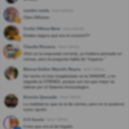
sandra rueda
Hace 6año(s)
Claro Riñones
Corita Villena Mera
Hace 6año(s)
Estaba segura que era el corazón!!!!
Claudia Ruiseco
Hace 7año(s)
riñón es la respuesta correcta, yo hubiera pensado en
córnea, pero la pregunta habla de "órganos "
Blanca Esther Marrufo Reyna
Hace 7año(s)
De hecho el más trasplantado es la SANGRE, y en
seguida la CÓRNEA, porque son los que mejor se
toleran por el Sistema Inmunologico
Ernesto Quezada
Hace 7año(s)
La realidad es que es el de córnea, pero no lo pusieron
como opción
H D García
Hace 7año(s)
Creía que era el de hígado.