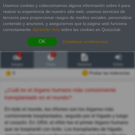
Usamos cookies y coleccionamos alguna información sobre ti para
realzar tu experiencia de nuestro sitio web; usamos servicios de
terceros para proporcionar rasgos de medios sociales, personalizar
contenido y anuncios, y asegurarnos que la página web funciona
correctamente.
Aprender más
sobre las cookies en Quizzclub.
OK
Establecer preferencias
2
6
Juegos
Trivia
Historias
Entrar
0
Probar las inderectas
¿Cuál es el órgano humano más comúnmente
transplantado en el mundo?
En todo el mundo, los riñones son los órganos más
comúnmente trasplantados, seguido por el hígado y luego
el corazón. En 1954, el riñón fue el primer órgano humano
que se trasplantó con éxito. Los transplantes de hígado,