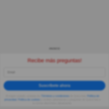
ANUNCIO
Recibe más preguntas!
Suscríbete ahora
Al seguir usando, aceptas los
Términos y condiciones
de Quizzclub,
Política de
privacidad
,
Política de cookies
y recibes adivinanzas y preguntas de QuizzClub a
tu correo electrónico diariamente.