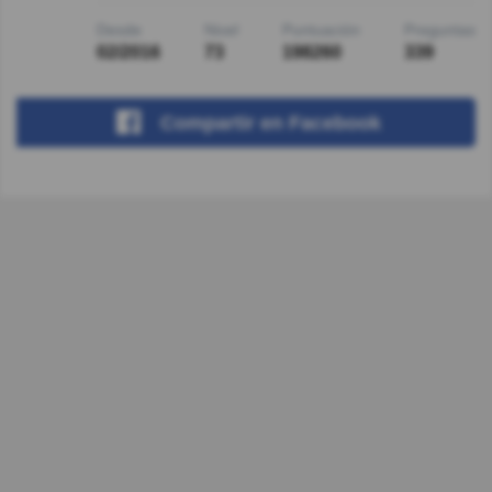
Desde
Nivel
Puntuación
Preguntas
02/2016
73
198260
339
Compartir
en Facebook