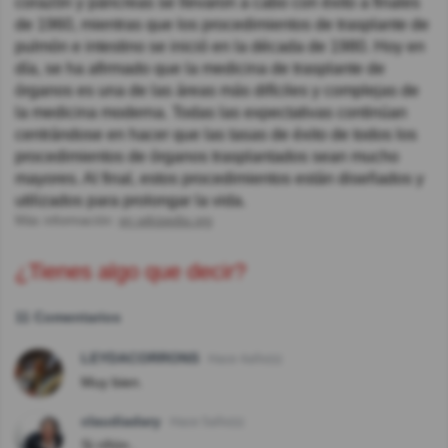
corazón y páncreas se llevaron a cabo con éxito a finales
de 1960, mientras que los procedimientos de trasplante de
pulmón e intestino se inició en la década de 1980. Hoy en
día, se ha afirmado que la medicina de trasplante de
órganos es una de las áreas más difíciles y complejas de
la medicina moderna. Todas las expectativas continúan
centrándose en hacer que las tasas de éxito de todos los
procedimientos de órganos trasplantados sean mucho
mayores. Al final, estos procedimientos están diseñados y
utilizados para prolongar la vida.
Más información:
en.wikipedia.org
¿Tienes algo que decir?
11 Comentarios
LEYDACORRONS
Hace 4año(s)
Muy bien.
claudiadary
Hace 5año(s)
Si riñón..