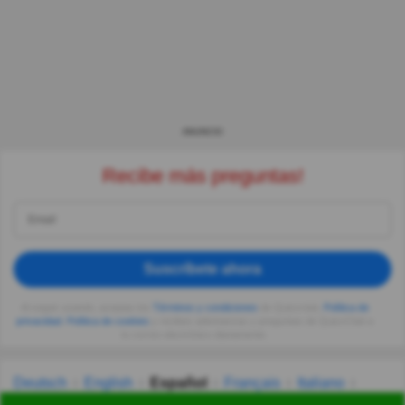
ANUNCIO
Recibe más preguntas!
Suscríbete ahora
Al seguir usando, aceptas los
Términos y condiciones
de Quizzclub,
Política de
privacidad
,
Política de cookies
y recibes adivinanzas y preguntas de QuizzClub a
tu correo electrónico diariamente.
Deutsch
English
Español
Français
Italiano
Nederlands
Polski
Português
Svenska
Türkçe