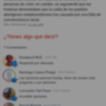
personas de color; en cambio, se argumentó que las
historias demostraban que la caída de los pueblos
aborígenes estadounidenses fue causada por una falta de
concienciencia racial.
Más información:
es.qaz.wiki
¿Tienes algo que decir?
7 Comentarios
Deadpool M.D.
Hace 9m
Respondí por descarte
Santiago López Priego
Hace 5año(s)
Las opciones parecen burlas, favor de revisar esta
pregunta y sus opciones
Leonardo Tati Parra
Hace 5año(s)
Increíble opciones...
Daniel Rimola
Hace 5año(s)