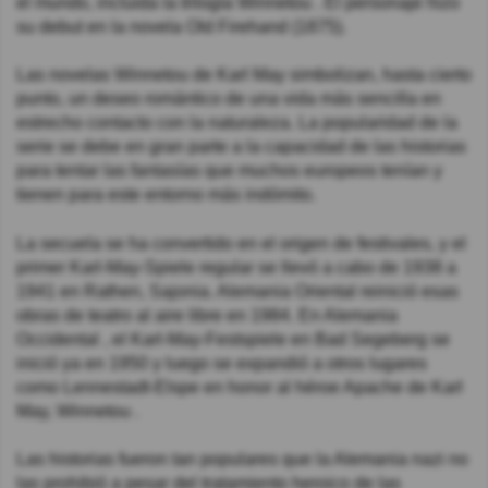
el mundo, incluida la trilogía Winnetou . El personaje hizo
su debut en la novela Old Firehand (1875).
Las novelas Winnetou de Karl May simbolizan, hasta cierto
punto, un deseo romántico de una vida más sencilla en
estrecho contacto con la naturaleza. La popularidad de la
serie se debe en gran parte a la capacidad de las historias
para tentar las fantasías que muchos europeos tenían y
tienen para este entorno más indómito.
La secuela se ha convertido en el origen de festivales, y el
primer Karl-May-Spiele regular se llevó a cabo de 1938 a
1941 en Rathen, Sajonia. Alemania Oriental reinició esas
obras de teatro al aire libre en 1984. En Alemania
Occidental , el Karl-May-Festspiele en Bad Segeberg se
inició ya en 1950 y luego se expandió a otros lugares
como Lennestadt-Elspe en honor al héroe Apache de Karl
May, Winnetou .
Las historias fueron tan populares que la Alemania nazi no
las prohibió a pesar del tratamiento heroico de las