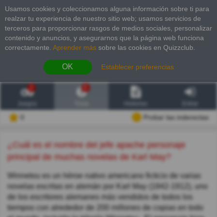
Usamos cookies y coleccionamos alguna información sobre ti para
realzar tu experiencia de nuestro sitio web; usamos servicios de
terceros para proporcionar rasgos de medios sociales, personalizar
contenido y anuncios, y asegurarnos que la página web funciona
correctamente.
Aprender más
sobre las cookies en Quizzclub.
OK
Establecer preferencias
2
6
Juegos
Trivia
Historias
Entrar
0
Probar las inderectas
¿Cuál es el nombre del jefe apache personaje
principal de muchas novelas de Karl May?
Winnetou es un héroe nativo americano ficticio de varias
novelas escritas en alemán por Karl May (1842-1912), uno
de los escritores alemanes más vendidos de todos los
tiempos con alrededor de 200 millones de copias en todo