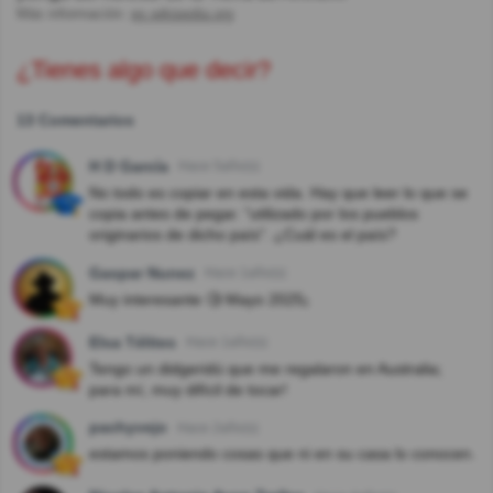
Más información:
es.wikipedia.org
¿Tienes algo que decir?
13 Comentarios
H D García
Hace 5año(s)
No todo es copiar en esta vida. Hay que leer lo que se
copia antes de pegar. "utilizado por los pueblos
originarios de dicho país". ¿Cuál es el país?
Gaspar Nunez
Hace 1año(s)
Muy interesante 🧐 Mayo 2025¡
Elsa Télites
Hace 1año(s)
Tengo un didgeridú que me regalaron en Australia;
para mí, muy difícil de tocar!
pachyvejo
Hace 2año(s)
estamos poniendo cosas que ni en su casa lo conocen.