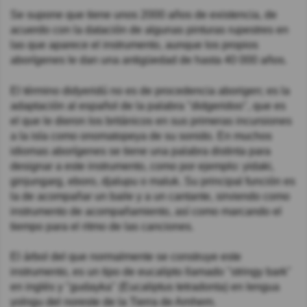
Se supone que tiene unos 2000 años de existencia,​ de
acuerdo con la datación de algunas pinturas rupestres en
las que aparece el instrumento, aunque los propios
aborígenes le dan una antigüedad de hasta 40 000 años.
El término didyeridú no es de procedencia aborigen; es la
adaptación al español de la palabra "didgeridoo", que es
el que le dieron los británicos en sus primeras incursiones
a la isla como onomatopeya de su sonido. En muchos
idiomas aborígenes se tiene una palabra distinta para
designar a este instrumento, como por ejemplo: yidaki,
ginjungarg, eboro, djalupu o maluk. Su principal función es
la de acompañar un baile y a un cantante, sirviendo como
instrumento de acompañamiento, así como marcando el
tiempo para el ritmo de las canciones.
El árbol del que normalmente se construye este
instrumento, es un tipo de eucalipto llamado "stringy bark"
en inglés y "gudayka" (Eucaliptus tetradonta) en lengua
yolngu del noreste de la Tierra de Arnhem.