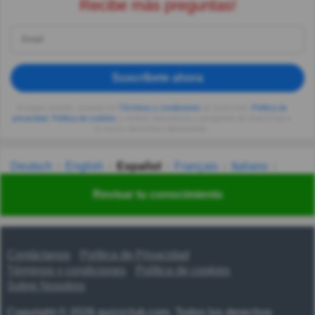
Recibe más preguntas!
Suscríbete ahora
Al seguir usando, aceptas los
Términos y condiciones
de Quizzclub,
Política de
privacidad
,
Política de cookies
y recibes adivinanzas y preguntas de QuizzClub a
tu correo electrónico diariamente.
Deutsch
English
Español
Français
Italiano
Nederlands
Polski
Português
Svenska
Türkçe
Revisar tu conocimiento
Русский
Українська
हिन्दी
한국어
汉语
漢語
Contáctanos
Política de Privacidad
Términos y condiciones
Política de cookies
Sobre Nosotros
Copyright © 2026 quizzclub.com. Todos los derechos