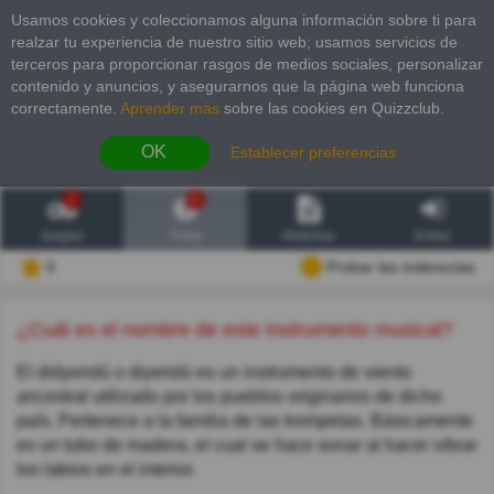
Usamos cookies y coleccionamos alguna información sobre ti para
realzar tu experiencia de nuestro sitio web; usamos servicios de
terceros para proporcionar rasgos de medios sociales, personalizar
contenido y anuncios, y asegurarnos que la página web funciona
correctamente.
Aprender más
sobre las cookies en Quizzclub.
OK
Establecer preferencias
2
6
Juegos
Trivia
Historias
Entrar
0
Probar las inderectas
¿Cuál es el nombre de este instrumento musical?
El didyeridú o diyeridú es un instrumento de viento
ancestral utilizado por los pueblos originarios de dicho
país. Pertenece a la familia de las trompetas. Básicamente
es un tubo de madera, el cual se hace sonar al hacer vibrar
los labios en el interior.