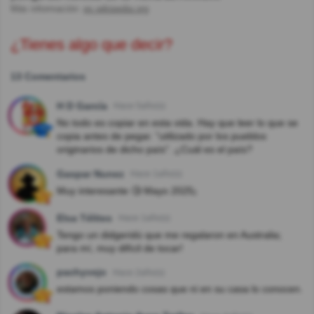
Más información:
es.wikipedia.org
¿Tienes algo que decir?
13 Comentarios
H D García
Hace 5año(s)
No todo es copiar en esta vida. Hay que leer lo que se
copia antes de pegar. "utilizado por los pueblos
originarios de dicho país". ¿Cuál es el país?
Gaspar Nunez
Hace 1año(s)
Muy interesante 🧐 Mayo 2025¡
Elsa Télites
Hace 1año(s)
Tengo un didgeridú que me regalaron en Australia;
para mí, muy difícil de tocar!
pachyvejo
Hace 2año(s)
estamos poniendo cosas que ni en su casa lo conocen.