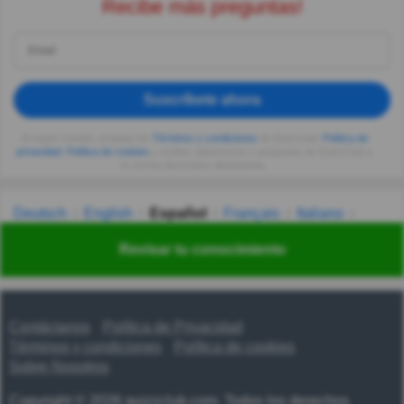
Recibe más preguntas!
Suscríbete ahora
Al seguir usando, aceptas los
Términos y condiciones
de Quizzclub,
Política de
privacidad
,
Política de cookies
y recibes adivinanzas y preguntas de QuizzClub a
tu correo electrónico diariamente.
Deutsch
English
Español
Français
Italiano
Nederlands
Polski
Português
Svenska
Türkçe
Revisar tu conocimiento
Русский
Українська
हिन्दी
한국어
汉语
漢語
Contáctanos
Política de Privacidad
Términos y condiciones
Política de cookies
Sobre Nosotros
Copyright © 2026 quizzclub.com. Todos los derechos