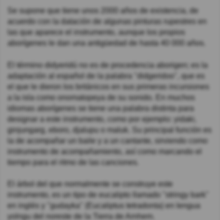
Se supone que tiene unos 2000 años de existencia,​ de
acuerdo con la datación de algunas pinturas rupestres en
las que aparece el instrumento, aunque los propios
aborígenes le dan una antigüedad de hasta 40 000 años.
El término didyeridú no es de procedencia aborigen; es la
adaptación al español de la palabra "didgeridoo", que es
el que le dieron los británicos en sus primeras incursiones
a la isla como onomatopeya de su sonido. En muchos
idiomas aborígenes se tiene una palabra distinta para
designar a este instrumento, como por ejemplo: yidaki,
ginjungarg, eboro, djalupu o maluk. Su principal función es
la de acompañar un baile y a un cantante, sirviendo como
instrumento de acompañamiento, así como marcando el
tiempo para el ritmo de las canciones.
El árbol del que normalmente se construye este
instrumento, es un tipo de eucalipto llamado "stringy bark"
en inglés y "gudayka" (Eucaliptus tetradonta) en lengua
yolngu del noreste de la Tierra de Arnhem.