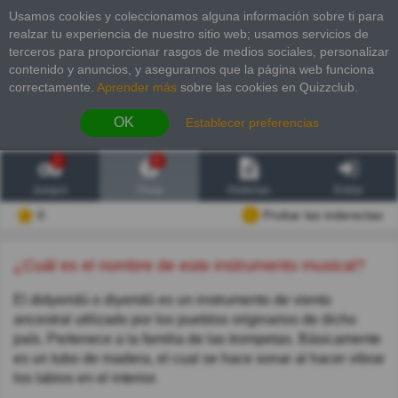
Usamos cookies y coleccionamos alguna información sobre ti para
realzar tu experiencia de nuestro sitio web; usamos servicios de
terceros para proporcionar rasgos de medios sociales, personalizar
contenido y anuncios, y asegurarnos que la página web funciona
correctamente.
Aprender más
sobre las cookies en Quizzclub.
OK
Establecer preferencias
2
6
Juegos
Trivia
Historias
Entrar
0
Probar las inderectas
¿Cuál es el nombre de este instrumento musical?
El didyeridú o diyeridú es un instrumento de viento
ancestral utilizado por los pueblos originarios de dicho
país. Pertenece a la familia de las trompetas. Básicamente
es un tubo de madera, el cual se hace sonar al hacer vibrar
los labios en el interior.