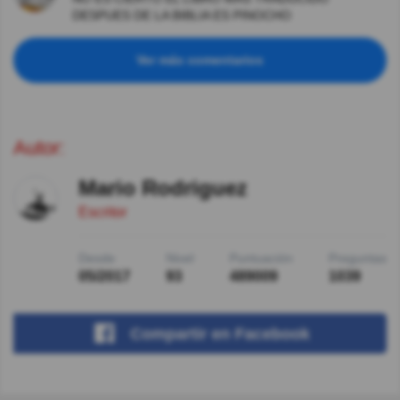
DESPUES DE LA BIBLIA ES PINOCHO
Ver más comentarios
Autor:
Mario Rodriguez
Escritor
Desde
Nivel
Puntuación
Preguntas
05/2017
93
489009
1039
Compartir
en Facebook