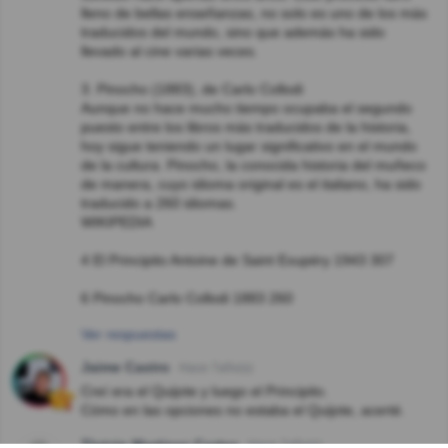
lleno de bellas enseñanzas, no solo es uno de los más
traducidos del mundo, sino que además ha sido
llevado al cine varias veces.
3. Pinocho (1883), de Carlo Collodi
Aunque no hace mucho tiempo ocupaba el segundo
puesto entre los libros más traducidos de la historia,
hoy sigue teniendo un lugar significativo en el mundo
de la cultura. Pinocho, la conocida historia del muñeco
de manera, cuyo idioma original es el italiano, ha sido
traducido a 260 idiomas.
WIKIPEDIA
4 El Principito Antoine de Saint Exupéry 1943 307
6 Pinocho Carlo Collodi 1883 260
Ver respuestas
Jaime Castro
Hace 7año(s)
Creí era el Quijote y luego el Principito.
Cómo en las opciones no estaba el Quijote, acerté.
Tlotzin Martinez Cortes
Hace 7año(s)