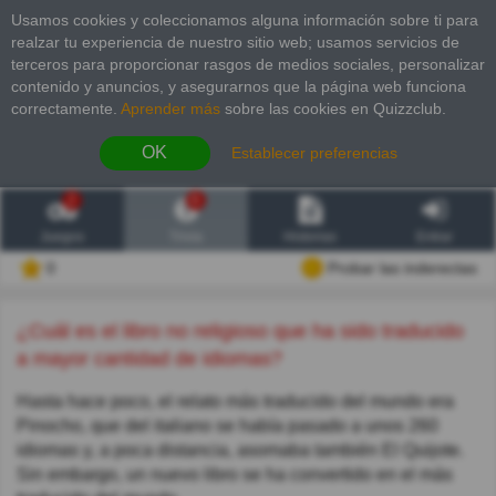
Usamos cookies y coleccionamos alguna información sobre ti para
realzar tu experiencia de nuestro sitio web; usamos servicios de
terceros para proporcionar rasgos de medios sociales, personalizar
contenido y anuncios, y asegurarnos que la página web funciona
correctamente.
Aprender más
sobre las cookies en Quizzclub.
OK
Establecer preferencias
2
6
Juegos
Trivia
Historias
Entrar
0
Probar las inderectas
¿Cuál es el libro no religioso que ha sido traducido
a mayor cantidad de idiomas?
Hasta hace poco, el relato más traducido del mundo era
Pinocho, que del italiano se había pasado a unos 260
idiomas y, a poca distancia, asomaba también El Quijote.
Sin embargo, un nuevo libro se ha convertido en el más