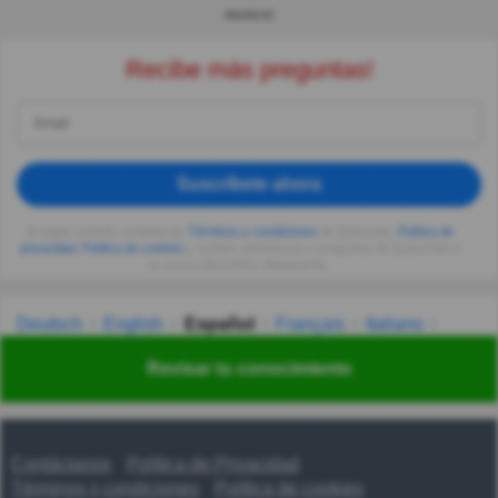
ANUNCIO
Recibe más preguntas!
Suscríbete ahora
Al seguir usando, aceptas los
Términos y condiciones
de Quizzclub,
Política de
privacidad
,
Política de cookies
y recibes adivinanzas y preguntas de QuizzClub a
tu correo electrónico diariamente.
Deutsch
English
Español
Français
Italiano
Nederlands
Polski
Português
Svenska
Türkçe
Revisar tu conocimiento
Русский
Українська
हिन्दी
한국어
汉语
漢語
Contáctanos
Política de Privacidad
Términos y condiciones
Política de cookies