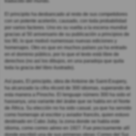
traducido del mundo.
El principito ha desbancado al resto de sus competidores
con un potente acelerón, causado, con toda probabilidad
por varios factores. Uno es su vuelta a la escena mundial
gracias al 50 aniversario de su publicación a principios de
los 90, lo que motivó numerosas nuevas ediciones y
homenajes. Otro es que en muchos países ya ha entrado
en el dominio público, por lo que el texto está libre de
derechos (no así los dibujos, en una paradoja que quita
toda la gracia del libro ilustrado).
Así pues, El principito, obra de Antoine de Saint-Exupery,
ha alcanzado la cifra récord de 300 idiomas, superando de
esta manera a Pinocho. El lenguaje número 300 ha sido el
hassanya, una variante del árabe que se habla en el Norte
de África. Su elección no ha sido casual, ya que ha servido
como homenaje al escritor y aviador francés, quien estuvo
destinado en Cabo Juby, la zona donde se habla este
idioma, como correo aéreo en 1927. Fue precisamente allí
donde escribió una de sus primeras obras: Correo del Sur.