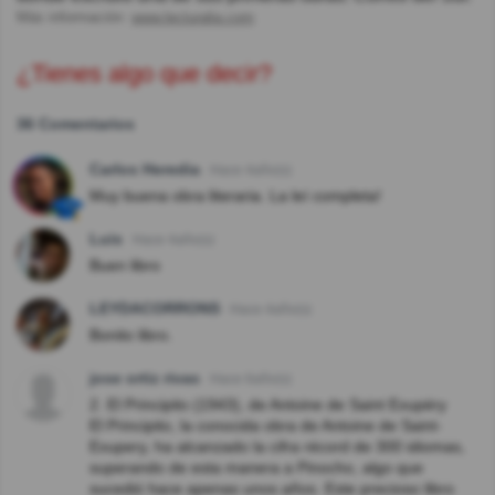
Más información:
www.lecturalia.com
¿Tienes algo que decir?
36 Comentarios
Carlos Heredia
Hace 4año(s)
Muy buena obra literaria. La leí completa!
Luis
Hace 4año(s)
Buen libro
LEYDACORRONS
Hace 4año(s)
Bonito libro.
jose ortiz rivas
Hace 6año(s)
2. El Principito (1943), de Antoine de Saint Exupéry
El Principito, la conocida obra de Antoine de Saint-
Exupery, ha alcanzado la cifra récord de 300 idiomas,
superando de esta manera a Pinocho, algo que
sucedió hace apenas unos años. Este precioso libro