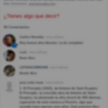
Más información:
www.lecturalia.com
¿Tienes algo que decir?
36 Comentarios
Carlos Heredia
Hace 4año(s)
Muy buena obra literaria. La leí completa!
Luis
Hace 4año(s)
Buen libro
LEYDACORRONS
Hace 4año(s)
Bonito libro.
jose ortiz rivas
Hace 6año(s)
2. El Principito (1943), de Antoine de Saint Exupéry
El Principito, la conocida obra de Antoine de Saint-
Exupery, ha alcanzado la cifra récord de 300 idiomas,
superando de esta manera a Pinocho, algo que
sucedió hace apenas unos años. Este precioso libro