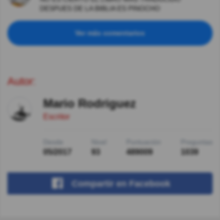
DESPUES DE LA BIBLIA ES PINOCHO
Ver más comentarios
Autor:
Mario Rodriguez
Escritor
Desde
Nivel
Puntuación
Preguntas
05/2017
93
489009
1039
Compartir
en Facebook