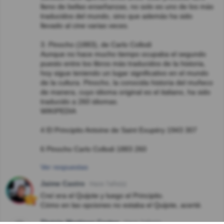
lleno de bellas enseñanzas, no solo es uno de los más
traducidos del mundo, sino que además ha sido
llevado al cine varias veces.
3. Pinocho (1883), de Carlo Collodi
Aunque no hace mucho tiempo ocupaba el segundo
puesto entre los libros más traducidos de la historia,
hoy sigue teniendo un lugar significativo en el mundo
de la cultura. Pinocho, la conocida historia del muñeco
de manera, cuyo idioma original es el italiano, ha sido
traducido a 260 idiomas.
WIKIPEDIA
4 El Principito Antoine de Saint Exupéry 1943 307
6 Pinocho Carlo Collodi 1883 260
Ver respuestas
Jaime Castro
Hace 7año(s)
Creí era el Quijote y luego el Principito.
Cómo en las opciones no estaba el Quijote, acerté.
Tlotzin Martinez Cortes
Hace 7año(s)