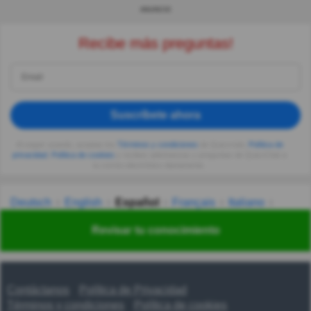
ANUNCIO
Recibe más preguntas!
Suscríbete ahora
Al seguir usando, aceptas los
Términos y condiciones
de Quizzclub,
Política de
privacidad
,
Política de cookies
y recibes adivinanzas y preguntas de QuizzClub a
tu correo electrónico diariamente.
Deutsch
English
Español
Français
Italiano
Nederlands
Polski
Português
Svenska
Türkçe
Revisar tu conocimiento
Русский
Українська
हिन्दी
한국어
汉语
漢語
Contáctanos
Política de Privacidad
Términos y condiciones
Política de cookies