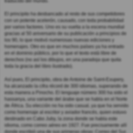
traducido del mundo.
El principito ha desbancado al resto de sus competidores
con un potente acelerón, causado, con toda probabilidad
por varios factores. Uno es su vuelta a la escena mundial
gracias al 50 aniversario de su publicación a principios de
los 90, lo que motivó numerosas nuevas ediciones y
homenajes. Otro es que en muchos países ya ha entrado
en el dominio público, por lo que el texto está libre de
derechos (no así los dibujos, en una paradoja que quita
toda la gracia del libro ilustrado).
Así pues, El principito, obra de Antoine de Saint-Exupery,
ha alcanzado la cifra récord de 300 idiomas, superando de
esta manera a Pinocho. El lenguaje número 300 ha sido el
hassanya, una variante del árabe que se habla en el Norte
de África. Su elección no ha sido casual, ya que ha servido
como homenaje al escritor y aviador francés, quien estuvo
destinado en Cabo Juby, la zona donde se habla este
idioma, como correo aéreo en 1927. Fue precisamente allí
donde escribió una de sus primeras obras: Correo del Sur.