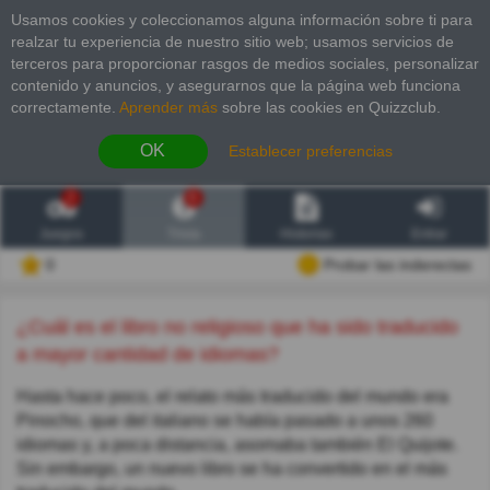
Usamos cookies y coleccionamos alguna información sobre ti para
realzar tu experiencia de nuestro sitio web; usamos servicios de
terceros para proporcionar rasgos de medios sociales, personalizar
contenido y anuncios, y asegurarnos que la página web funciona
correctamente.
Aprender más
sobre las cookies en Quizzclub.
OK
Establecer preferencias
2
6
Juegos
Trivia
Historias
Entrar
0
Probar las inderectas
¿Cuál es el libro no religioso que ha sido traducido
a mayor cantidad de idiomas?
Hasta hace poco, el relato más traducido del mundo era
Pinocho, que del italiano se había pasado a unos 260
idiomas y, a poca distancia, asomaba también El Quijote.
Sin embargo, un nuevo libro se ha convertido en el más