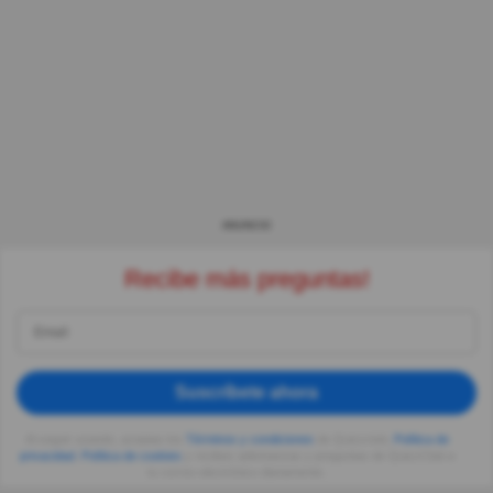
ANUNCIO
Recibe más preguntas!
Suscríbete ahora
Al seguir usando, aceptas los
Términos y condiciones
de Quizzclub,
Política de
privacidad
,
Política de cookies
y recibes adivinanzas y preguntas de QuizzClub a
tu correo electrónico diariamente.