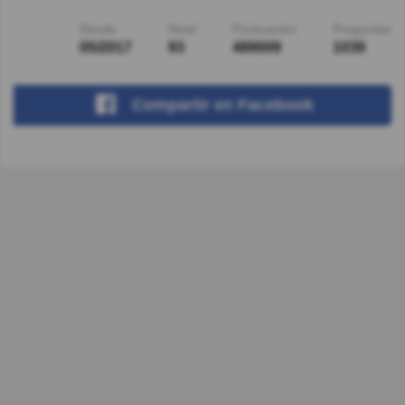
Desde
Nivel
Puntuación
Preguntas
05/2017
93
489009
1039
Compartir
en Facebook