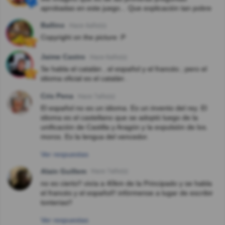
aprobadas en este juego... Que explicación tan pobre
Ballino
Hace 4año(s)
Copyright on the picture :P
Jaime Castro
Hace 6año(s)
Se habla el catalán , el español y el francés ; pero el
idioma oficial es el catalán .
Cris Pena
Hace 7año(s)
El español no es un idioma. Es un invento del rey. El
idioma es el castellano que se adoptó luego de la
unificación de Castilla y Aragón y la expulsión de los.
moros. Es la lengua del vencedor.
Ver respuestas
Alain Guillem
Hace 7año(s)
no es cierto!! vivía a 40km de la Principado y se habla
el francés y el español!! infórmense a lugar de escribir
tonterias!!
Ver respuestas