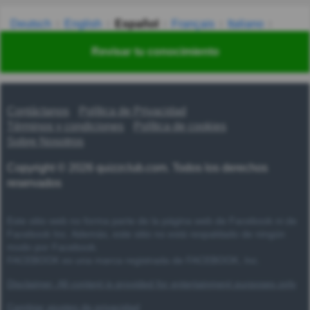
Deutsch
English
Español
Français
Italiano
Nederlands
Polski
Português
Svenska
Türkçe
Revisar tu conocimiento
Русский
Українська
हिन्दी
한국어
汉语
漢語
Contáctanos
Política de Privacidad
Términos y condiciones
Política de cookies
Sobre Nosotros
Copyright © 2026 quizzclub.com. Todos los derechos
reservados
Este sitio web no forma parte de la página web de Facebook ni de
Facebook Inc. Además, este sitio no está respaldado de ningún
modo por Facebook.
FACEBOOK es una marca registrada de FACEBOOK, Inc.
Disclaimer: All content is provided for entertainment purposes only
Cambiar ajustes de privacidad