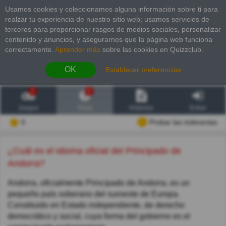
Usamos cookies y coleccionamos alguna información sobre ti para
realzar tu experiencia de nuestro sitio web; usamos servicios de
terceros para proporcionar rasgos de medios sociales, personalizar
contenido y anuncios, y asegurarnos que la página web funciona
correctamente.
Aprender más
sobre las cookies en Quizzclub.
OK
Establecer preferencias
2
6
Juegos
Trivia
Historias
Entrar
0
Probar las inderectas
¿Cuál es el idioma oficial del Principado de
Andorra?
Andorra, oficialmente Principado de Andorra, es un
pequeño país soberano del suroeste de Europa.
Constituido en Estado independiente, de derecho
democrático y social, cuya forma del gobierno es el