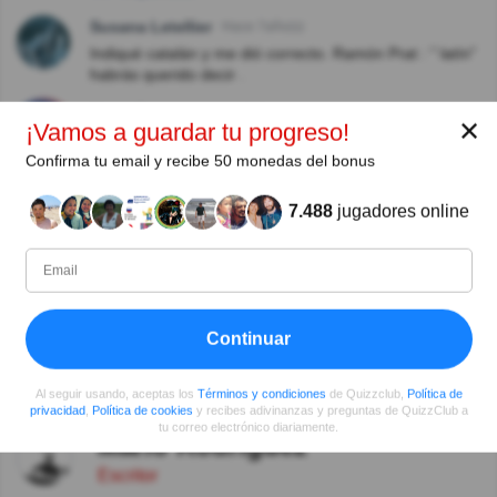
Susana Letellier
Hace 7año(s)
Indiqué catalán y me dió correcto. Ramón Prat : " latín"
habrás querido decir .
Maria Escartin
Hace 7año(s)
✕
¡Vamos a guardar tu progreso!
Absurdo, marco catalán y sale español, no se si es un
problema de este programa que a veces se bloquea.
Confirma tu email y recibe 50 monedas del bonus
Mary Louise Vignal
Hace 8año(s)
7.488
jugadores online
Su respuesta no estaba incluida!
Ver más comentarios
Continuar
Autor:
Al seguir usando, aceptas los
Términos y condiciones
de Quizzclub,
Política de
privacidad
,
Política de cookies
y recibes adivinanzas y preguntas de QuizzClub a
tu correo electrónico diariamente.
Mario Rodriguez
Escritor