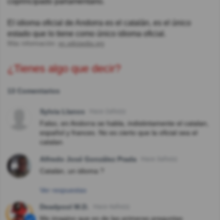
coprincipado parlamentario.
El idioma oficial de Andorra es el catalán, es el único
estado que lo tiene como único idioma oficial.
Más información:
es.wikipedia.org
¿Tienes algo que decir?
13 Comentarios
Sylvia Llanos
Hace 2año(s)
Falso, en Andorra se habla, indistintamente el catalan,
español y frances. No es cierto que la oficial sea el
catalan.
Alfredo José González Prada
Hace 3año(s)
Catalán, un idioma ?
Ver respuestas
Deadpool M.D.
Hace 4año(s)
Me imagino que es de las primeras preguntas