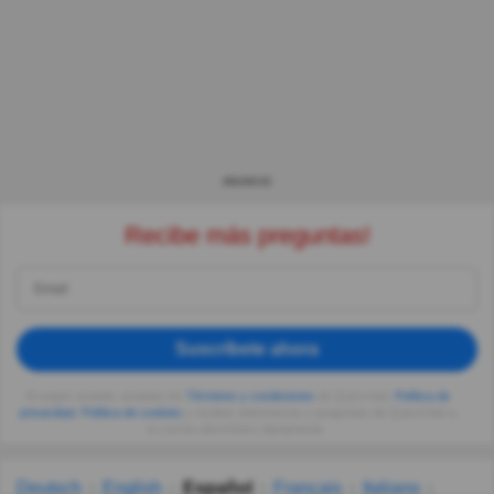
ANUNCIO
Recibe más preguntas!
Suscríbete ahora
Al seguir usando, aceptas los
Términos y condiciones
de Quizzclub,
Política de
privacidad
,
Política de cookies
y recibes adivinanzas y preguntas de QuizzClub a
tu correo electrónico diariamente.
Deutsch
English
Español
Français
Italiano