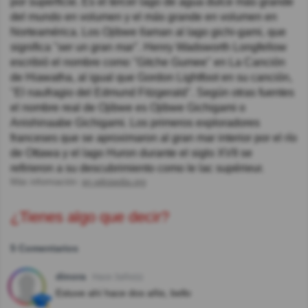
por superficie. Es el tercer lago de agua dulce más grande
del mundo en volumen y el más grande en volumen en
Norteamérica. Los Ojibwe llaman al lago gichi-gami, que
significa "ser un gran mar". Henry Wadsworth Longfellow
escribió el nombre como "Gitche Gumee" en La Canción
de Hiawatha, al igual que Gordon Lightfoot en su canción,
"El naufragio del Edmund Fitzgerald". Según otras fuentes
el nombre real de Ojibwe es Ojibwe Gichigami o
Anishinaabe Gichigami. Los primeros exploradores
franceses que se aproximaron al gran mar interior por el río
de Ottawa y el lago Huron durante el siglo XVII se
refirieron a su descubrimiento como le lac supérieur.
Más información:
en.wikipedia.org
¿Tienes algo que decir?
5 Comentarios
dinora
Hace 3año(s)
Estuve ahí hace dos añis, bello