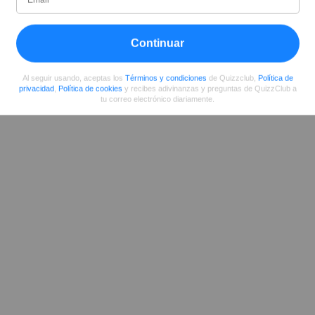
02/2016
73
198260
339
Continuar
Compartir
en Facebook
Al seguir usando, aceptas los
Términos y condiciones
de Quizzclub,
Política de
privacidad
,
Política de cookies
y recibes adivinanzas y preguntas de QuizzClub a
tu correo electrónico diariamente.