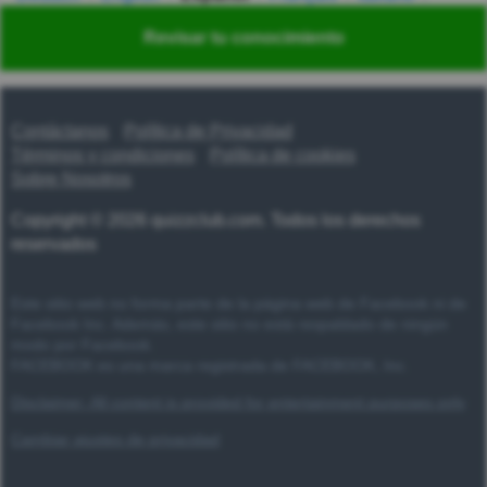
Nederlands
Polski
Português
Svenska
Türkçe
Revisar tu conocimiento
Русский
Українська
हिन्दी
한국어
汉语
漢語
Contáctanos
Política de Privacidad
Términos y condiciones
Política de cookies
Sobre Nosotros
Copyright © 2026 quizzclub.com. Todos los derechos
reservados
Este sitio web no forma parte de la página web de Facebook ni de
Facebook Inc. Además, este sitio no está respaldado de ningún
modo por Facebook.
FACEBOOK es una marca registrada de FACEBOOK, Inc.
Disclaimer: All content is provided for entertainment purposes only
Cambiar ajustes de privacidad