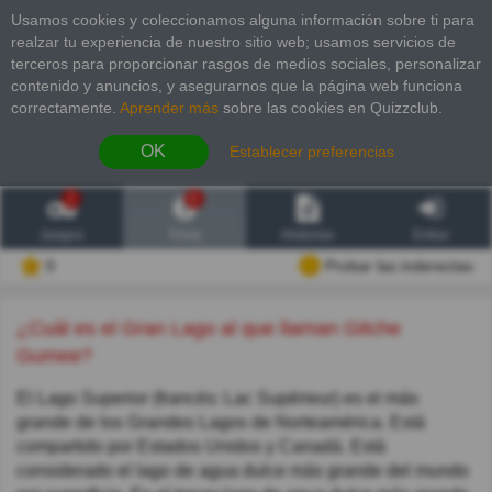
Usamos cookies y coleccionamos alguna información sobre ti para
realzar tu experiencia de nuestro sitio web; usamos servicios de
terceros para proporcionar rasgos de medios sociales, personalizar
contenido y anuncios, y asegurarnos que la página web funciona
correctamente.
Aprender más
sobre las cookies en Quizzclub.
OK
Establecer preferencias
2
6
Juegos
Trivia
Historias
Entrar
0
Probar las inderectas
¿Cuál es el Gran Lago al que llaman Gitche
Gumee?
El Lago Superior (francés: Lac Supérieur) es el más
grande de los Grandes Lagos de Norteamérica. Está
compartido por Estados Unidos y Canadá. Está
considerado el lago de agua dulce más grande del mundo