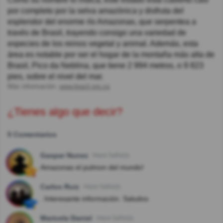
por completo por la selva amazónica y disfruta del
esplendor del enorme río Amazonas, que serpentea a
través de Brasil, trayendo consigo una variedad de
especies de los reinos vegetal y animal. Además, esta
área es notable por ser el hogar de la montaña más alta de
Brasil, Pico da Neblina, que tiene 2 994 metros, o 9 823
pies, sobre el nivel del mar.
Más información:
www.brazil.org.za
¿Tienes algo que decir?
5 Comentarios
Gaspar Nunez
Hace 5año(s)
Amazonas el pulmon del mundo!
Carlos Ruiz
Hace 5año(s)
. Interesante información. Saludos
Maricela Daniel
Hace 5año(s)