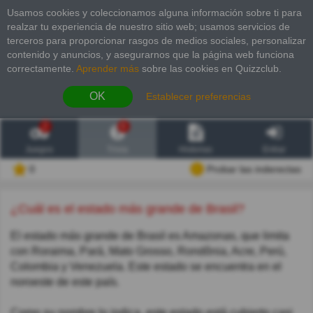
Usamos cookies y coleccionamos alguna información sobre ti para
realzar tu experiencia de nuestro sitio web; usamos servicios de
terceros para proporcionar rasgos de medios sociales, personalizar
contenido y anuncios, y asegurarnos que la página web funciona
correctamente.
Aprender más
sobre las cookies en Quizzclub.
OK
Establecer preferencias
2
6
Juegos
Trivia
Historias
Entrar
0
Probar las inderectas
¿Cuál es el estado más grande de Brasil?
El estado más grande de Brasil es Amazonas, que limita
con Roraima, Pará, Mato Grosso, Rondônia, Acre, Perú,
Colombia y Venezuela. Este estado se encuentra en el
noroeste de este país.
Como su nombre lo indica, este estado está cubierto casi