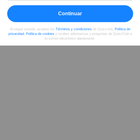
Compartir
en Facebook
Continuar
Al seguir usando, aceptas los
Términos y condiciones
de Quizzclub,
Política de
privacidad
,
Política de cookies
y recibes adivinanzas y preguntas de QuizzClub a
tu correo electrónico diariamente.