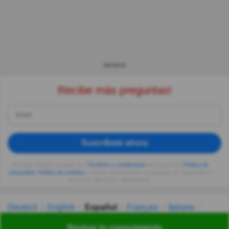
ANUNCIO
Recibe más preguntas!
Suscríbete ahora
Al seguir usando, aceptas los
Términos y condiciones
de Quizzclub,
Política de
privacidad
,
Política de cookies
y recibes adivinanzas y preguntas de QuizzClub a
tu correo electrónico diariamente.
Deutsch
English
Español
Français
Italiano
Nederlands
Polski
Português
Svenska
Türkçe
Revisar tu conocimiento