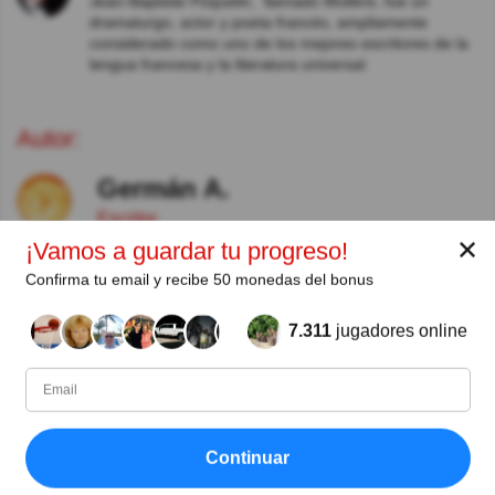
Jean-Baptiste Poquelin, ​ llamado Molière, fue un
dramaturgo, actor y poeta francés, ampliamente
considerado como uno de los mejores escritores de la
lengua francesa y la literatura universal.
Autor:
Germán A.
Escritor
✕
¡Vamos a guardar tu progreso!
Desde
Nivel
Puntuación
Preguntas
Confirma tu email y recibe 50 monedas del bonus
10/2018
99
2070243
19118
7.311
jugadores online
Compartir
en Facebook
Continuar