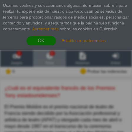
Usamos cookies y coleccionamos alguna información sobre ti para
realzar tu experiencia de nuestro sitio web; usamos servicios de
terceros para proporcionar rasgos de medios sociales, personalizar
contenido y anuncios, y asegurarnos que la página web funciona
correctamente.
Aprender más
sobre las cookies en Quizzclub.
OK
Establecer preferencias
2
6
Juegos
Trivia
Historias
Entrar
0
Probar las inderectas
¿Cuál es el equivalente francés de los Premios
Tony estadounidenses?
El Premio Molière es el premio nacional de teatro de
Francia siendo decidido por la Asociación profesional y
artística de teatro (APAT) y otorgado cada mes de abril o
mayo desde 1987 en el transcurso de la ceremonia