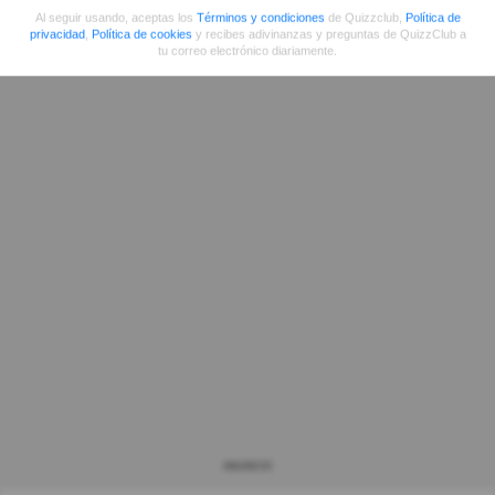
Al seguir usando, aceptas los
Términos y condiciones
de Quizzclub,
Política de
privacidad
,
Política de cookies
y recibes adivinanzas y preguntas de QuizzClub a
tu correo electrónico diariamente.
ANUNCIO