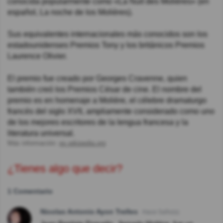
conocida popularmente como «La Nuit des Molières» (en
español, La noche de los Molières).
Sus equivalentes internacionales más conocidos son los
estadounidenses Premios Tony y los británicos Premios
Laurence Olivier.
El premio fue creado por Georges Cravenne, quien
también creó los Premios César de cine. El nombre del
premio es en homenaje a Molière, el célebre dramaturgo
francés del siglo XVII, ampliamente considerado como uno
de los mejores escritores de la lengua francesa y la
literatura universal.
Más información:
es.wikipedia.org
¿Tienes algo que decir?
1 Comentario
Nicolas Antonio Ayon Trelles
Hace 5año(s)