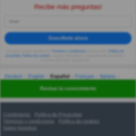
Recibe más preguntas!
Suscríbete ahora
Al seguir usando, aceptas los
Términos y condiciones
de Quizzclub,
Política de
privacidad
,
Política de cookies
y recibes adivinanzas y preguntas de QuizzClub a
tu correo electrónico diariamente.
Deutsch
English
Español
Français
Italiano
Nederlands
Polski
Português
Svenska
Türkçe
Revisar tu conocimiento
Русский
Українська
हिन्दी
한국어
汉语
漢語
Contáctanos
Política de Privacidad
Términos y condiciones
Política de cookies
Sobre Nosotros