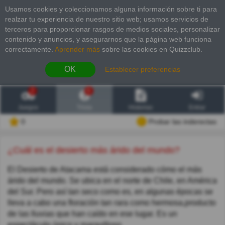
Usamos cookies y coleccionamos alguna información sobre ti para
realzar tu experiencia de nuestro sitio web; usamos servicios de
terceros para proporcionar rasgos de medios sociales, personalizar
contenido y anuncios, y asegurarnos que la página web funciona
correctamente.
Aprender más
sobre las cookies en Quizzclub.
OK
Establecer preferencias
2
6
Juegos
Trivia
Historias
Entrar
0
Probar las inderectas
¿Cuál es el desierto más árido del mundo?
El Desierto de Atacama está considerado cómo el más
árido del mundo. Se ubica en el norte de Chile, en América
del Sur. Pero así tan seco como es, en algunas épocas se
lleva a cabo una floración tan rara como hermosa,producto
de las lluvias que han caído en ese lugar. Es un
espectáculo único y maravilloso