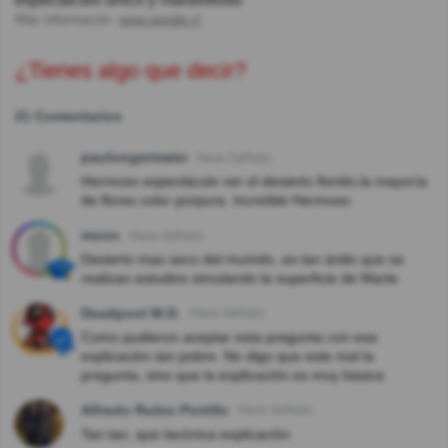
Más información:
www.google.cl
¿Tienes algo que decir?
21 Comentarios
paulungermaier
Hace 2año(s)
Hermoso espectáculo ver el desierto florido,la mayoría
de flores color púrpura. Increíble Hermoso.
moon
Hace 3año(s)
Desierto mas seco del mumdo, es tan árido que se
realizan estudios simulando la superficie de Marte
Deadpool M.D.
Hace 4año(s)
Como pudieron aceptar esta pregunta con esa
explicación tan pobre. No digo que este mal la
pregunta, sino que la explicación es muy básica
Alfredo Rubio Portillo
Hace 4año(s)
Tan tan, que lacónica explicación