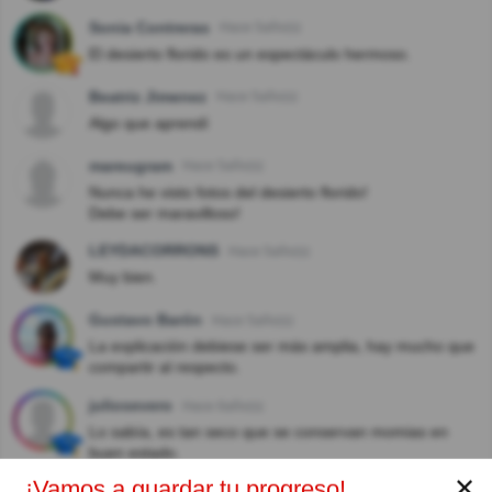
Sonia Contreras
Hace 5año(s)
El desierto florido es un espectáculo hermoso.
Beatriz Jimenez
Hace 5año(s)
Algo que aprendí
mareugram
Hace 5año(s)
Nunca he visto fotos del desierto florido!
Debe ser maravilloso!
LEYDACORRONS
Hace 5año(s)
Muy bien.
Gustavo Barón
Hace 5año(s)
La explicación debiese ser más amplia, hay mucho que
compartir al respecto.
juliosevero
Hace 6año(s)
Lo sabía, es tan seco que se conservan momias en
buen estado.
✕
¡Vamos a guardar tu progreso!