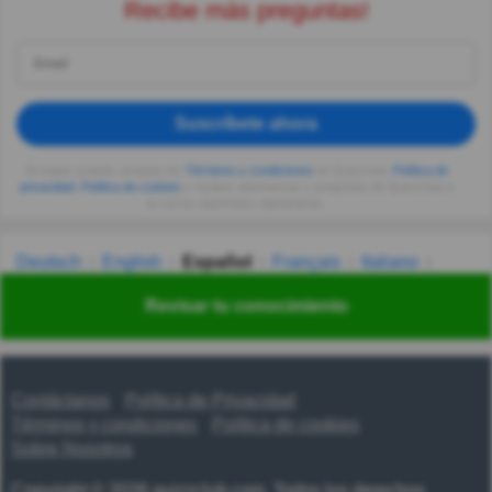
Recibe más preguntas!
Suscríbete ahora
Al seguir usando, aceptas los
Términos y condiciones
de Quizzclub,
Política de
privacidad
,
Política de cookies
y recibes adivinanzas y preguntas de QuizzClub a
tu correo electrónico diariamente.
Deutsch
English
Español
Français
Italiano
Nederlands
Polski
Português
Svenska
Türkçe
Revisar tu conocimiento
Русский
Українська
हिन्दी
한국어
汉语
漢語
Contáctanos
Política de Privacidad
Términos y condiciones
Política de cookies
Sobre Nosotros
Copyright © 2026 quizzclub.com. Todos los derechos