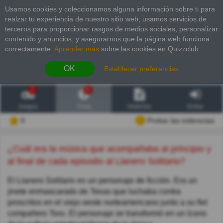
Usamos cookies y coleccionamos alguna información sobre ti para
realzar tu experiencia de nuestro sitio web; usamos servicios de
terceros para proporcionar rasgos de medios sociales, personalizar
contenido y anuncios, y asegurarnos que la página web funciona
correctamente.
Aprender más
sobre las cookies en Quizzclub.
OK
Establecer preferencias
2
6
Juegos
Trivia
Historias
Entrar
0
Probar las inderectas
¿Cuál era la música que acompañaba al principio y
al final de cada episodio al Llanero Solitario?
El Llanero Solitario es un personaje de ficción. Era un
jinete enmascarado de Texas que luchaba contra
proscritos en el viejo oeste norteamericano junto a su fiel
compañero Toro. El personaje se transformó en un ícono