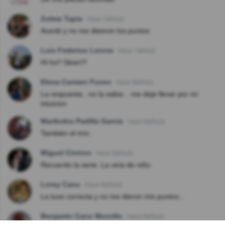
Zulma Tapia
Hace 7año(s)
Acerté y no me dieeron los puntos
Luis Federico Lerose
Hace 7año(s)
Hi ho!! Silver!!!
Elena Carmen Funes
Hace 8año(s)
La respuesta , no la sabia .. me deje llevar por mi
intuicion
Marikokis Padilla Garcia
Hace 8año(s)
También el mío .
Miguel Cintron
Hace 8año(s)
Recuerdo la serie. La veía de niño.
Lorey Cano
Hace 8año(s)
La tuve correcta y no me dieron mis puntos...
Benjamin Cano Morcillo
Hace 8año(s)