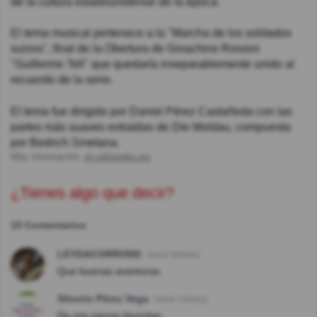
de la cultura estadounidense de la época.
El tema musical pertenece a la "Marcha de los soldados
suizos", final de la Obertura de Gioachino Rossini
"Guillermo Tell" que quedaría inseparablemente unido al
recuerdo de la serie.
El tema fue dirigido por Daniel Pérez Castañeda con las
partes más suaves extraídas de Die Moldau, compuesta
por Bedrich Smetana.
Más información:
en.wikipedia.org
¿Tienes algo que decir?
10 Comentarios
LEYDACORRONS
Hace 5año(s)
Que buenas aventuras.
Silverio Pérez Vega
Hace 7año(s)
De mis piezas favoritas