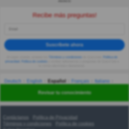
ANUNCIO
Recibe más preguntas!
Suscríbete ahora
Al seguir usando, aceptas los
Términos y condiciones
de Quizzclub,
Política de
privacidad
,
Política de cookies
y recibes adivinanzas y preguntas de QuizzClub a
tu correo electrónico diariamente.
Deutsch
English
Español
Français
Italiano
Nederlands
Polski
Português
Svenska
Türkçe
Revisar tu conocimiento
Русский
Українська
हिन्दी
한국어
汉语
漢語
Contáctanos
Política de Privacidad
Términos y condiciones
Política de cookies