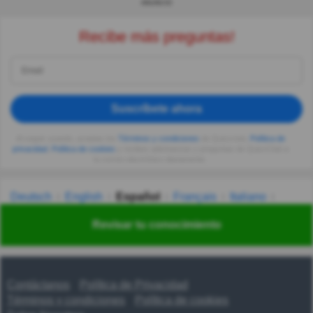
ANUNCIO
Recibe más preguntas!
Suscríbete ahora
Al seguir usando, aceptas los
Términos y condiciones
de Quizzclub,
Política de
privacidad
,
Política de cookies
y recibes adivinanzas y preguntas de QuizzClub a
tu correo electrónico diariamente.
Deutsch
English
Español
Français
Italiano
Nederlands
Polski
Português
Svenska
Türkçe
Revisar tu conocimiento
Русский
Українська
हिन्दी
한국어
汉语
漢語
Contáctanos
Política de Privacidad
Términos y condiciones
Política de cookies