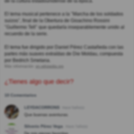
de la cultura estadounidense de la época.
El tema musical pertenece a la "Marcha de los soldados
suizos", final de la Obertura de Gioachino Rossini
"Guillermo Tell" que quedaría inseparablemente unido al
recuerdo de la serie.
El tema fue dirigido por Daniel Pérez Castañeda con las
partes más suaves extraídas de Die Moldau, compuesta
por Bedrich Smetana.
Más información:
en.wikipedia.org
¿Tienes algo que decir?
10 Comentarios
LEYDACORRONS
Hace 5año(s)
Que buenas aventuras.
Silverio Pérez Vega
Hace 7año(s)
De mis piezas favoritas