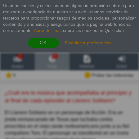
Usamos cookies y coleccionamos alguna información sobre ti para
realzar tu experiencia de nuestro sitio web; usamos servicios de
terceros para proporcionar rasgos de medios sociales, personalizar
contenido y anuncios, y asegurarnos que la página web funciona
correctamente.
Aprender más
sobre las cookies en Quizzclub.
OK
Establecer preferencias
2
6
Juegos
Trivia
Historias
Entrar
0
Probar las inderectas
¿Cuál era la música que acompañaba al principio y
al final de cada episodio al Llanero Solitario?
El Llanero Solitario es un personaje de ficción. Era un
jinete enmascarado de Texas que luchaba contra
proscritos en el viejo oeste norteamericano junto a su fiel
compañero Toro. El personaje se transformó en un ícono