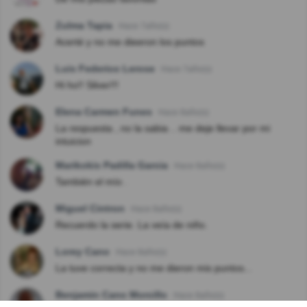
Zulma Tapia
Hace 7año(s)
Acerté y no me dieeron los puntos
Luis Federico Lerose
Hace 7año(s)
Hi ho!! Silver!!!
Elena Carmen Funes
Hace 8año(s)
La respuesta , no la sabia .. me deje llevar por mi
intuicion
Marikokis Padilla Garcia
Hace 8año(s)
También el mío .
Miguel Cintron
Hace 8año(s)
Recuerdo la serie. La veía de niño.
Lorey Cano
Hace 8año(s)
La tuve correcta y no me dieron mis puntos...
Benjamin Cano Morcillo
Hace 8año(s)