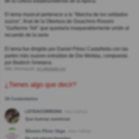
de la cultura estadounidense de la época.
El tema musical pertenece a la "Marcha de los soldados
suizos", final de la Obertura de Gioachino Rossini
"Guillermo Tell" que quedaría inseparablemente unido al
recuerdo de la serie.
El tema fue dirigido por Daniel Pérez Castañeda con las
partes más suaves extraídas de Die Moldau, compuesta
por Bedrich Smetana.
Más información:
en.wikipedia.org
¿Tienes algo que decir?
10 Comentarios
LEYDACORRONS
Hace 5año(s)
Que buenas aventuras.
Silverio Pérez Vega
Hace 7año(s)
De mis piezas favoritas