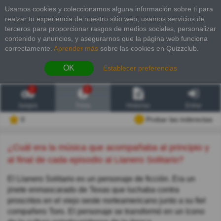
Usamos cookies y coleccionamos alguna información sobre ti para
realzar tu experiencia de nuestro sitio web; usamos servicios de
terceros para proporcionar rasgos de medios sociales, personalizar
contenido y anuncios, y asegurarnos que la página web funciona
correctamente.
Aprender más
sobre las cookies en Quizzclub.
OK
Establecer preferencias
2
6
Juegos
Trivia
Historias
Entrar
0
Probar las inderectas
¿Cuál era la música que acompañaba al principio y
al final de cada episodio al Llanero Solitario?
El Llanero Solitario es un personaje de ficción. Era un
jinete enmascarado de Texas que luchaba contra
proscritos en el viejo oeste norteamericano junto a su fiel
compañero Toro. El personaje se transformó en un ícono