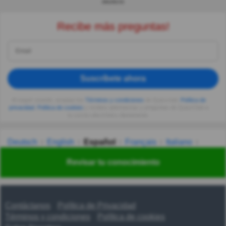
ANUNCIO
Recibe más preguntas!
Suscríbete ahora
Al seguir usando, aceptas los
Términos y condiciones
de Quizzclub,
Política de
privacidad
,
Política de cookies
y recibes adivinanzas y preguntas de QuizzClub a
tu correo electrónico diariamente.
Deutsch
English
Español
Français
Italiano
Nederlands
Polski
Português
Svenska
Türkçe
Revisar tu conocimiento
Русский
Українська
हिन्दी
한국어
汉语
漢語
Contáctanos
Política de Privacidad
Términos y condiciones
Política de cookies