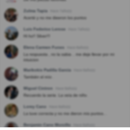
Zulma Tapia
Hace 7año(s)
Acerté y no me dieeron los puntos
Luis Federico Lerose
Hace 7año(s)
Hi ho!! Silver!!!
Elena Carmen Funes
Hace 8año(s)
La respuesta , no la sabia .. me deje llevar por mi
intuicion
Marikokis Padilla Garcia
Hace 8año(s)
También el mío .
Miguel Cintron
Hace 8año(s)
Recuerdo la serie. La veía de niño.
Lorey Cano
Hace 8año(s)
La tuve correcta y no me dieron mis puntos...
Benjamin Cano Morcillo
Hace 8año(s)