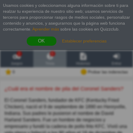
Usamos cookies y coleccionamos alguna información sobre ti para
realzar tu experiencia de nuestro sitio web; usamos servicios de
terceros para proporcionar rasgos de medios sociales, personalizar
contenido y anuncios, y asegurarnos que la página web funciona
correctamente.
Aprender más
sobre las cookies en Quizzclub.
OK
Establecer preferencias
2
6
Juegos
Trivia
Historias
Entrar
0
Probar las inderectas
¿Cuál era el nombre de pila del Coronel Sanders?
El Coronel Sanders, fundador de KFC (Kentucky Fried
Chicken), nació el 9 de septiembre de 1890 en Henryville,
Indiana. Sus padres le pusieron el nombre de David
Harland Sanders. Fue un hombre de negocios y
empresario y fundó la cadena de pollo frito KFC. Vivió una
vida plena y falleció a los 90 años el 16 de diciembre de