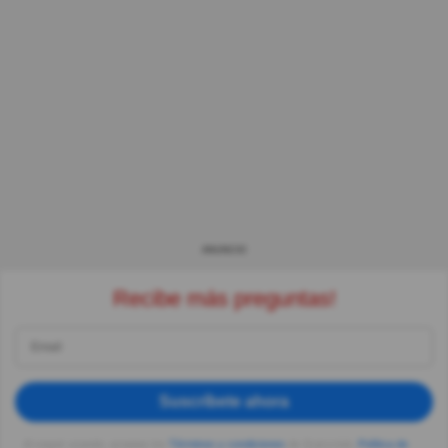
ANUNCIO
Recibe más preguntas!
Suscríbete ahora
Al seguir usando, aceptas los
Términos y condiciones
de Quizzclub,
Política de