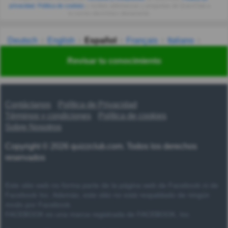
privacidad
,
Política de cookies
y recibes adivinanzas y preguntas de QuizzClub a
tu correo electrónico diariamente.
Deutsch
English
Español
Français
Italiano
Nederlands
Polski
Português
Svenska
Türkçe
Revisar tu conocimiento
Русский
Українська
हिन्दी
한국어
汉语
漢語
Contáctanos
Política de Privacidad
Términos y condiciones
Política de cookies
Sobre Nosotros
Copyright © 2026 quizzclub.com. Todos los derechos
reservados
Este sitio web no forma parte de la página web de Facebook ni de
Facebook Inc. Además, este sitio no está respaldado de ningún
modo por Facebook.
FACEBOOK es una marca registrada de FACEBOOK, Inc.