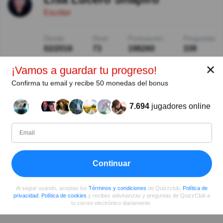
Escritor
Desde
Nivel
Puntuación
Preguntas
02/2016
73
198260
339
✕
¡Vamos a guardar tu progreso!
Compartir
en Facebook
Confirma tu email y recibe 50 monedas del bonus
7.694
jugadores online
Continuar
Al seguir usando, aceptas los
Términos y condiciones
de Quizzclub,
Política de
privacidad
,
Política de cookies
y recibes adivinanzas y preguntas de QuizzClub a
tu correo electrónico diariamente.