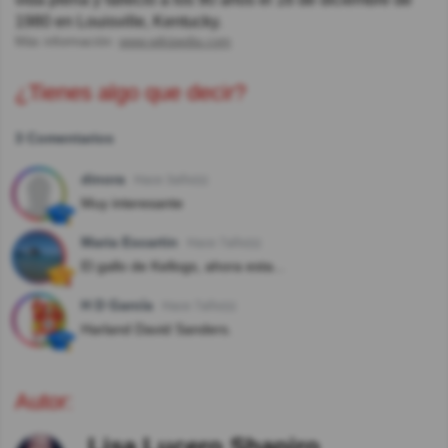
1980 en Louisville, Kentucky.
Más información:
www.wikipedia.com
¿Tienes algo que decir?
3 Comentarios
dinora
Hace 3año(s)
Muy interesante
Maria Escartin
Hace 7año(s)
El gallo de Kellogs, ahora esta...
H D García
Hace 7año(s)
Harland David Sanders.
Autor:
Lisa Lucero Shapiro