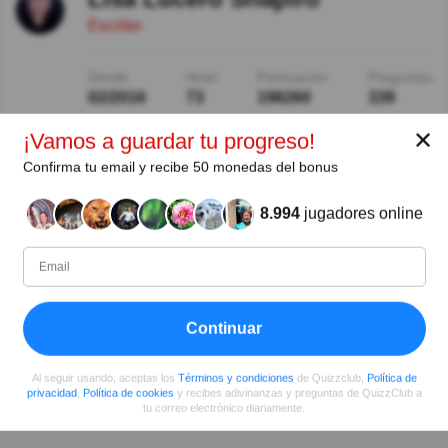
Escritor
Desde
Nivel
Puntuación
Preguntas
02/2016
73
198260
339
✕
¡Vamos a guardar tu progreso!
Compartir
en Facebook
Confirma tu email y recibe 50 monedas del bonus
8.994
jugadores online
Continuar
Al seguir usando, aceptas los
Términos y condiciones
de Quizzclub,
Política de
privacidad
,
Política de cookies
y recibes adivinanzas y preguntas de QuizzClub a
tu correo electrónico diariamente.