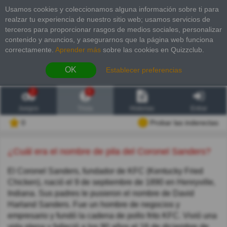
Usamos cookies y coleccionamos alguna información sobre ti para
realzar tu experiencia de nuestro sitio web; usamos servicios de
terceros para proporcionar rasgos de medios sociales, personalizar
contenido y anuncios, y asegurarnos que la página web funciona
correctamente.
Aprender más
sobre las cookies en Quizzclub.
OK
Establecer preferencias
2
6
Juegos
Trivia
Historias
Entrar
0
Probar las inderectas
¿Cuál era el nombre de pila del Coronel Sanders?
El Coronel Sanders, fundador de KFC (Kentucky Fried
Chicken), nació el 9 de septiembre de 1890 en Henryville,
Indiana. Sus padres le pusieron el nombre de David
Harland Sanders. Fue un hombre de negocios y
empresario y fundó la cadena de pollo frito KFC. Vivió una
vida plena y falleció a los 90 años el 16 de diciembre de