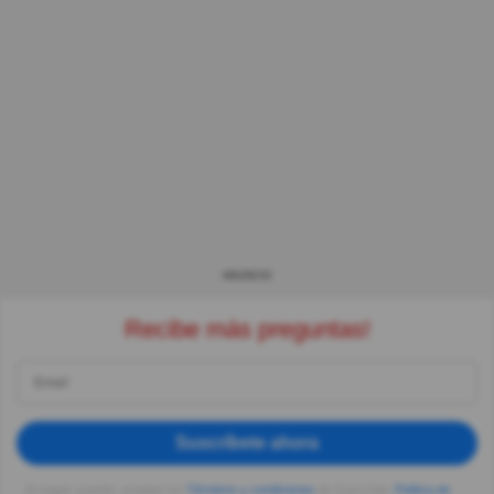
ANUNCIO
Recibe más preguntas!
Suscríbete ahora
Al seguir usando, aceptas los
Términos y condiciones
de Quizzclub,
Política de