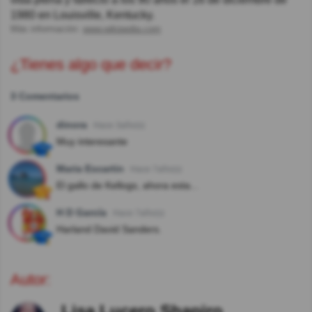
1980 en Louisville, Kentucky.
Más información:
www.wikipedia.com
¿Tienes algo que decir?
3 Comentarios
dinora
Hace 3año(s)
Muy interesante
Maria Escartin
Hace 7año(s)
El gallo de Kellogs, ahora esta...
H D García
Hace 7año(s)
Harland David Sanders.
Autor:
Lisa Lucero Shapiro