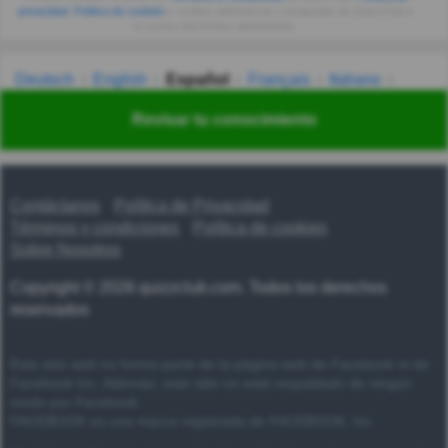
privacidad
,
Política de cookies
y recibes adivinanzas y preguntas de QuizzClub a
tu correo electrónico diariamente.
Deutsch
English
Español
Français
Italiano
Nederlands
Polski
Português
Svenska
Türkçe
Revisar tu conocimiento
Русский
Українська
हिन्दी
한국어
汉语
漢語
Contáctanos
Política de Privacidad
Términos y condiciones
Política de cookies
Sobre Nosotros
Copyright © 2026 quizzclub.com. Todos los derechos
reservados
Este sitio web no forma parte de la página web de Facebook ni de
Facebook Inc. Además, este sitio no está respaldado de ningún
modo por Facebook.
FACEBOOK es una marca registrada de FACEBOOK, Inc.