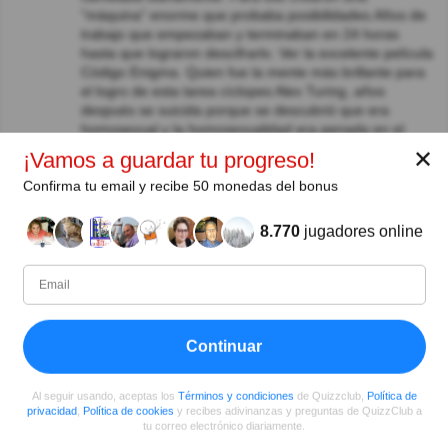
"máquina" enorme que probaba posibilidades.Años de
trabajo que empezaban y terminaban en 24 horas
hasta que lograron descifrarlo. Ver la excelente película
Código Enigma. Quien fue la mente más brillante para
el logro de esta tarea cíclopes Alex Turing, años
después se suicida porque se descubrió que era
homosexual y la homosexualidad era penada en el
Reino Unido en esa época!!! Terrible!!
✕
¡Vamos a guardar tu progreso!
Ver respuestas
Confirma tu email y recibe 50 monedas del bonus
Mireya Lillo
Hace 8año(s)
8.770
jugadores online
Muy interesante
Byron Villanueva
Hace 9año(s)
Hagelin & Cripto = cifradoras de mensaje tambien !
Betty Rosero Zambrano
Hace 9año(s)
Continuar
No sabia gracias x la onformacion
Al seguir usando, aceptas los
Términos y condiciones
de Quizzclub,
Política de
privacidad
,
Política de cookies
y recibes adivinanzas y preguntas de QuizzClub a
tu correo electrónico diariamente.
Autor: