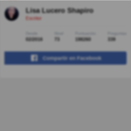
Lisa Lucero Shapiro
Escritor
Desde
Nivel
Puntuación
Preguntas
02/2016
73
198260
339
Compartir
en Facebook