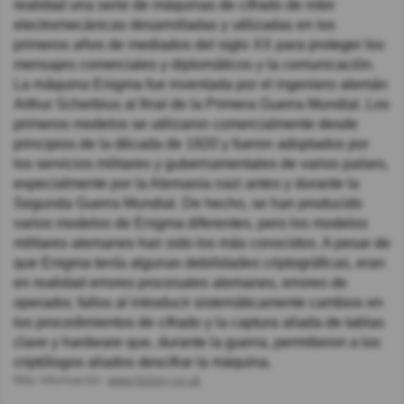
realidad una serie de máquinas de cifrado de rotor
electromecánicas desarrolladas y utilizadas en los
primeros años de mediados del siglo XX para proteger los
mensajes comerciales y diplomáticos y la comunicación.
La máquina Enigma fue inventada por el ingeniero alemán
Arthur Scherbius al final de la Primera Guerra Mundial. Los
primeros modelos se utilizaron comercialmente desde
principios de la década de 1920 y fueron adoptados por
los servicios militares y gubernamentales de varios países,
especialmente por la Alemania nazi antes y durante la
Segunda Guerra Mundial. De hecho, se han producido
varios modelos de Enigma diferentes, pero los modelos
militares alemanes han sido los más conocidos. A pesar de
que Enigma tenía algunas debilidades criptográficas, eran
en realidad errores procesales alemanes, errores de
operador, fallos al introducir sistemáticamente cambios en
los procedimientos de cifrado y la captura aliada de tablas
clave y hardware que, durante la guerra, permitieron a los
criptólogos aliados descifrar la máquina.
Más información:
www.history.co.uk