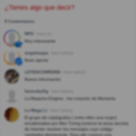
¿Tienes algo que decir?
8 Comentarios
RPO
Hace 1m
Muy interesante
angelzeapa
Hace 1año(s)
Buen aporte
LEYDACORRONS
Hace 4año(s)
Buena información.
factusbyfig
Hace 6año(s)
La Maquina Enigma , fue creación de Alemania
La Maga Li
Hace 7año(s)
El grupo de criptógrafos ( entre ellos una mujer)
encabezados por Alex Turing tuvieron la tarea secreta
de intentar resolver los mensajes cuyo código
cambiaba diariamente. Para ello crearon una