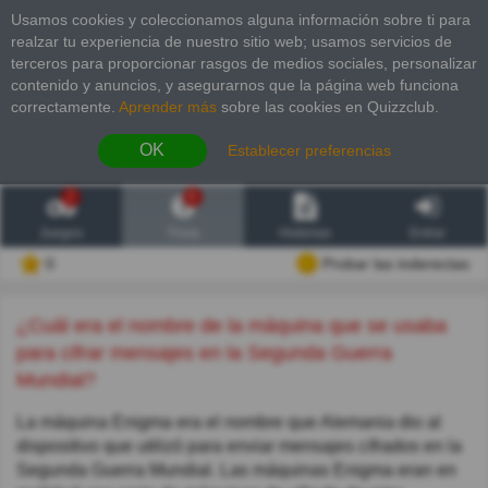
Usamos cookies y coleccionamos alguna información sobre ti para
realzar tu experiencia de nuestro sitio web; usamos servicios de
terceros para proporcionar rasgos de medios sociales, personalizar
contenido y anuncios, y asegurarnos que la página web funciona
correctamente.
Aprender más
sobre las cookies en Quizzclub.
OK
Establecer preferencias
2
6
Juegos
Trivia
Historias
Entrar
0
Probar las inderectas
¿Cuál era el nombre de la máquina que se usaba
para cifrar mensajes en la Segunda Guerra
Mundial?
La máquina Enigma era el nombre que Alemania dio al
dispositivo que utilizó para enviar mensajes cifrados en la
Segunda Guerra Mundial. Las máquinas Enigma eran en