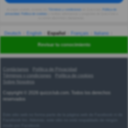
Al seguir usando, aceptas los
Términos y condiciones
de Quizzclub,
Política de
privacidad
,
Política de cookies
y recibes adivinanzas y preguntas de QuizzClub a
tu correo electrónico diariamente.
Deutsch
English
Español
Français
Italiano
Nederlands
Polski
Português
Svenska
Türkçe
Revisar tu conocimiento
Русский
Українська
हिन्दी
한국어
汉语
漢語
Contáctanos
Política de Privacidad
Términos y condiciones
Política de cookies
Sobre Nosotros
Copyright © 2026 quizzclub.com. Todos los derechos
reservados
Este sitio web no forma parte de la página web de Facebook ni de
Facebook Inc. Además, este sitio no está respaldado de ningún
modo por Facebook.