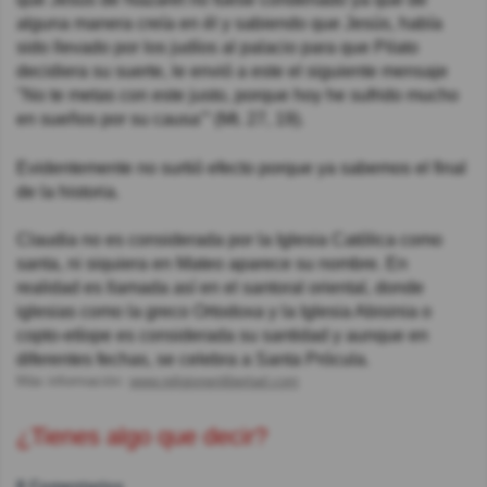
alguna manera creía en él y sabiendo que Jesús, había
sido llevado por los judíos al palacio para que Pilato
decidiera su suerte, le envió a este el siguiente mensaje
"No te metas con este justo, porque hoy he sufrido mucho
en sueños por su causa’” (Mt. 27, 19).
Evidentemente no surtió efecto porque ya sabemos el final
de la historia.
Claudia no es considerada por la Iglesia Católica como
santa, ni siquiera en Mateo aparece su nombre. En
realidad es llamada así en el santoral oriental, donde
iglesias como la greco Ortodoxa y la Iglesia Abisinia o
copto-etíope es considerada su santidad y aunque en
diferentes fechas, se celebra a Santa Prócula.
Más información:
www.religionenlibertad.com
¿Tienes algo que decir?
8 Comentarios