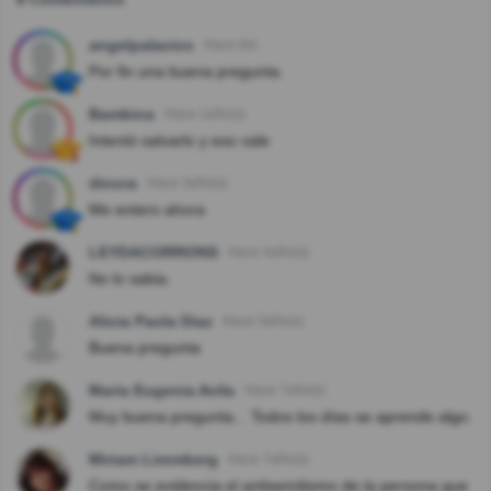
angelpalacios
Hace 6m
Por fin una buena pregunta.
Bambina
Hace 1año(s)
Intentó salvarlo y eso vale
dinora
Hace 3año(s)
Me entero ahora
LEYDACORRONS
Hace 4año(s)
No lo sabia.
Alicia Paola Diaz
Hace 5año(s)
Buena pregunta
Maria Eugenia Avila
Hace 7año(s)
Muy buena pregunta... Todos los días se aprende algo.
Miriam Liremberg
Hace 7año(s)
Como se evidencia el antisemitismo de la persona que