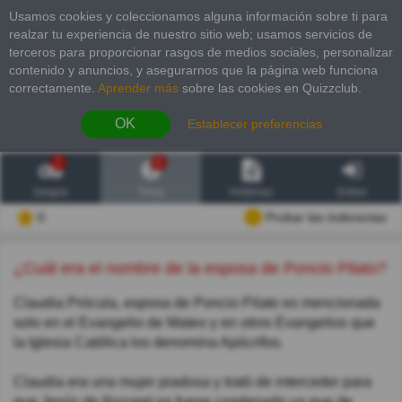
Usamos cookies y coleccionamos alguna información sobre ti para
realzar tu experiencia de nuestro sitio web; usamos servicios de
terceros para proporcionar rasgos de medios sociales, personalizar
contenido y anuncios, y asegurarnos que la página web funciona
correctamente.
Aprender más
sobre las cookies en Quizzclub.
OK
Establecer preferencias
2
6
Juegos
Trivia
Historias
Entrar
0
Probar las inderectas
¿Cuál era el nombre de la esposa de Poncio Pilato?
Claudia Prócula, esposa de Poncio Pilato es mencionada
solo en el Evangelio de Mateo y en otros Evangelios que
la Iglesia Católica los denomina Apócrifos.
Claudia era una mujer piadosa y trató de interceder para
que Jesús de Nazaret no fuese condenado ya que de