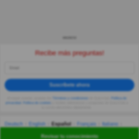
ANUNCIO
Recibe más preguntas!
Suscríbete ahora
Al seguir usando, aceptas los
Términos y condiciones
de Quizzclub,
Política de
privacidad
,
Política de cookies
y recibes adivinanzas y preguntas de QuizzClub a
tu correo electrónico diariamente.
Deutsch
English
Español
Français
Italiano
Nederlands
Polski
Português
Svenska
Türkçe
Revisar tu conocimiento
Русский
Українська
हिन्दी
한국어
汉语
漢語