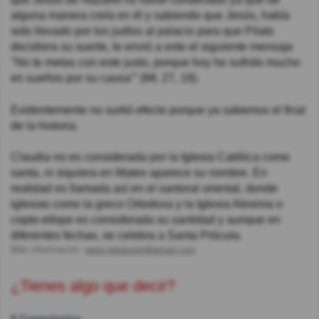
alguna manera creía en él y sabiendo que Jesús, había
sido llevado por los judíos al palacio para que Pilato
decidiera su suerte, le envió a este el siguiente mensaje
"No te metas con este justo, porque hoy he sufrido mucho
en sueños por su causa’” (Mt. 27, 19).
Evidentemente no surtió efecto porque ya sabemos el final
de la historia.
Claudia no es considerada por la Iglesia Católica como
santa, ni siquiera en Mateo aparece su nombre. En
realidad es llamada así en el santoral oriental, donde
iglesias como la greco Ortodoxa y la Iglesia Abisinia o
copto-etíope es considerada su santidad y aunque en
diferentes fechas, se celebra a Santa Prócula.
Más información:
www.religionenlibertad.com
¿Tienes algo que decir?
8 Comentarios