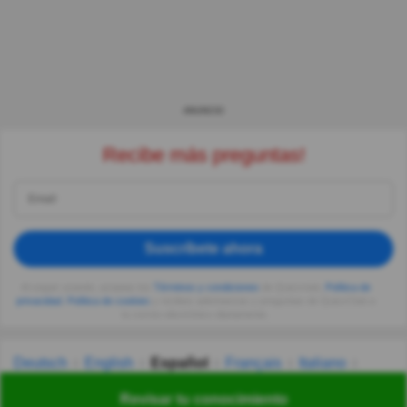
ANUNCIO
Recibe más preguntas!
Suscríbete ahora
Al seguir usando, aceptas los
Términos y condiciones
de Quizzclub,
Política de
privacidad
,
Política de cookies
y recibes adivinanzas y preguntas de QuizzClub a
tu correo electrónico diariamente.
Deutsch
English
Español
Français
Italiano
Nederlands
Polski
Português
Svenska
Türkçe
Revisar tu conocimiento
Русский
Українська
हिन्दी
한국어
汉语
漢語