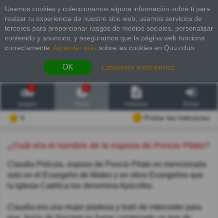
Usamos cookies y coleccionamos alguna información sobre ti para
realzar tu experiencia de nuestro sitio web; usamos servicios de
terceros para proporcionar rasgos de medios sociales, personalizar
contenido y anuncios, y asegurarnos que la página web funciona
correctamente.
Aprender más
sobre las cookies en Quizzclub.
OK
Establecer preferencias
2
6
Juegos
Trivia
Historias
Entrar
0
Probar las inderectas
¿Cuál era el nombre de la esposa de Poncio Pilato?
Claudia Prócula, esposa de Poncio Pilato es mencionada
solo en el Evangelio de Mateo y en otros Evangelios que
la Iglesia Católica los denomina Apócrifos.
Claudia era una mujer piadosa y trató de interceder para
que Jesús de Nazaret no fuese condenado ya que de