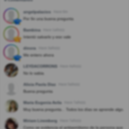
angelpalacios
Hace 6m
Por fin una buena pregunta.
Bambina
Hace 1año(s)
Intentó salvarlo y eso vale
dinora
Hace 3año(s)
Me entero ahora
LEYDACORRONS
Hace 4año(s)
No lo sabia.
Alicia Paola Diaz
Hace 5año(s)
Buena pregunta
Maria Eugenia Avila
Hace 7año(s)
Muy buena pregunta... Todos los días se aprende algo.
Miriam Liremberg
Hace 7año(s)
Como se evidencia el antisemitismo de la persona que