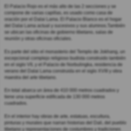
El Palacio Rojo es el más alto de las 2 secciones y se
compone de varias capillas, es usado como casa de
oración por el Dalai Lama. El Palacio Blanco es el hogar
del Dalai Lama actual y sucesivos y sus alumnos.También
se ubican las oficinas de gobierno tibetano, salas de
reunión y otras oficinas oficiales.
Es parte del sitio el monasterio del Templo de Jokhang, un
excepcional complejo religioso budista construido también
en el siglo VII, y el Palacio de Norbulingka, residencia de
verano del Dalai Lama construida en el siglo XVIII y obra
maestra del arte tibetano.
En total abarca un área de 410 000 metros cuadrados y
tiene una superficie edificada de 130 000 metros
cuadrados.
En el interior hay obras de arte, estatuas, escultura,
pinturas y murales que narran historias del Dali, del pueblo
tibetano y representaciones de costumbres y tradiciones