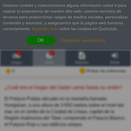
Usamos cookies y coleccionamos alguna información sobre ti para
realzar tu experiencia de nuestro sitio web; usamos servicios de
terceros para proporcionar rasgos de medios sociales, personalizar
contenido y anuncios, y asegurarnos que la página web funciona
correctamente.
Aprender más
sobre las cookies en Quizzclub.
OK
Establecer preferencias
2
6
Juegos
Trivia
Historias
Entrar
0
Probar las inderectas
¿Cuál era el hogar del Dalai Lama hasta su exilio?
El Palacio Potala ubicado en la montaña llamada
Hongshan, a una altura de 3 650 metros sobre el nivel del
mar, en el centro de la Ciudad de Lhasa, capital de la
Región Autónoma del Tibet, comprende el Palacio Blanco,
el Palacio Rojo y sus edificios anejos.