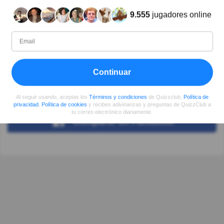
9.555
jugadores online
Autor:
Melba Jimenez
Escritor
Continuar
Desde
Nivel
Puntuación
Preguntas
05/2017
99
1911093
4031
Al seguir usando, aceptas los
Términos y condiciones
de Quizzclub,
Política de
privacidad
,
Política de cookies
y recibes adivinanzas y preguntas de QuizzClub a
tu correo electrónico diariamente.
Compartir
en Facebook