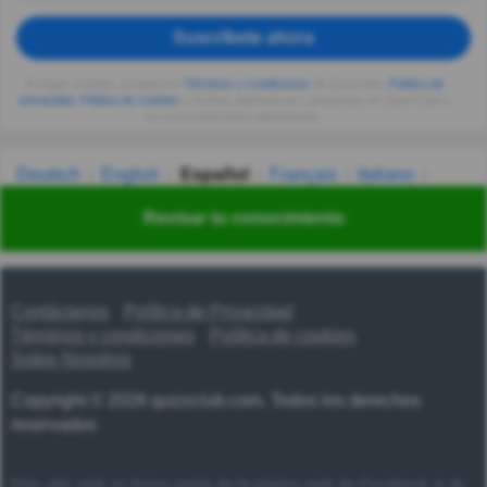
Suscríbete ahora
Al seguir usando, aceptas los
Términos y condiciones
de Quizzclub,
Política de
privacidad
,
Política de cookies
y recibes adivinanzas y preguntas de QuizzClub a
tu correo electrónico diariamente.
Deutsch
English
Español
Français
Italiano
Nederlands
Polski
Português
Svenska
Türkçe
Revisar tu conocimiento
Русский
Українська
हिन्दी
한국어
汉语
漢語
Contáctanos
Política de Privacidad
Términos y condiciones
Política de cookies
Sobre Nosotros
Copyright © 2026 quizzclub.com. Todos los derechos
reservados
Este sitio web no forma parte de la página web de Facebook ni de