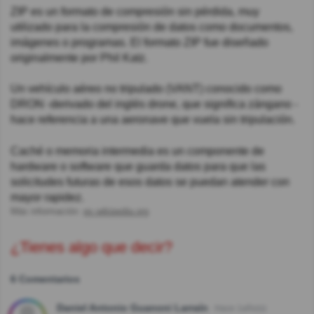
ZIP es un formato de compresión sin pérdida, muy
utilizado para la compresión de datos como documentos,
imágenes o programas. El formato ZIP fue diseñado
originalmente por Phil Katz.
Un vehículo aéreo no tripulado (VANT) conocido como
DRON -derivado del inglés drone, que significa zángano -
hace referencia a una aeronave que vuela sin tripulación.
Caché​ o memoria intermedia es un componente de
hardware o software que guarda datos para que las
solicitudes futuras de esos datos se puedan atender con
mayor rapidez.
Más información:
es.wikipedia.org
¿Tienes algo que decir?
6 Comentarios
Daniel Antonio Guanoni Larraín
Hace 1año(s)