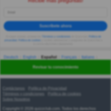
Recibe más preguntas!
Suscríbete ahora
Al seguir usando, aceptas los
Términos y condiciones
de Quizzclub,
Política de
privacidad
,
Política de cookies
y recibes adivinanzas y preguntas de QuizzClub a
tu correo electrónico diariamente.
Deutsch
English
Español
Français
Italiano
Nederlands
Polski
Português
Svenska
Türkçe
Revisar tu conocimiento
Русский
Українська
हिन्दी
한국어
汉语
漢語
Contáctanos
Política de Privacidad
Términos y condiciones
Política de cookies
Sobre Nosotros
Copyright © 2026 quizzclub.com. Todos los derechos