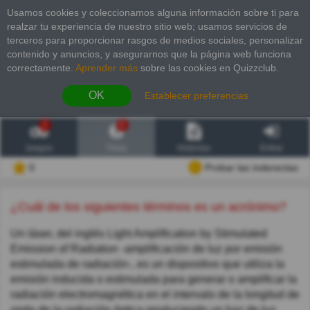
Usamos cookies y coleccionamos alguna información sobre ti para
realzar tu experiencia de nuestro sitio web; usamos servicios de
terceros para proporcionar rasgos de medios sociales, personalizar
contenido y anuncios, y asegurarnos que la página web funciona
correctamente.
Aprender más
sobre las cookies en Quizzclub.
OK
Establecer preferencias
2
6
Juegos
Trivia
Historias
Entrar
0
Probar las inderectas
¿Cuál de los siguientes términos es un acrónimo?
Un láser, del inglés Light Amplification by Stimulated
Emission of Radiation -amplificación de luz por emisión
estimulada de radiación-, es un dispositivo que utiliza la
emisión inducida o estimulada para generar o amplificar la
radiación electromagnética en el intervalo de la longitud de
onda de la radiación óptica produciendo un haz de luz