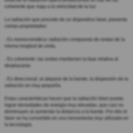
coherente que viaja a la velocidad de la luz.
La radiación que procede de un dispositivo láser, presenta
ciertas propiedades:
- Es monocromática: radiación compuesta de ondas de la
misma longitud de onda.
- Es coherente: las ondas mantienen la fase relativa al
desplazarse.
- Es direccional: al alejarse de la fuente, la dispersión de la
radiación es muy pequeña.
Estas características hacen que la radiación láser pueda
lograr densidades de energía muy elevadas, que casi no
disminuyen al aumentar la distancia a la fuente. Por ello el
láser se ha convertido en una herramienta muy utilizada en
la tecnología.