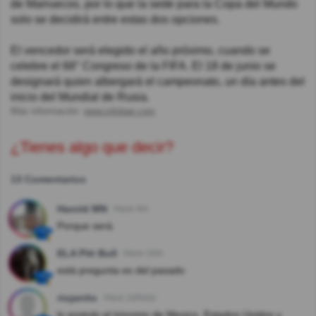
de Marruecos, por lo que la sede para la Copa del Mundo
solo se decidirá entre estas dos opciones.
El vencedor será elegido el año próximo, cuando se
celebre el 68° Congreso de la FIFA. El 18 de junio se
designará quien albergará el campeonato, un día antes del
inicio del Mundial de Rusia.
Más información:
www.infobae.com
¿Tienes algo que decir?
13 Comentarios
Harold MN
Hace 4m
Porque será.
ELA Pitt Bull
Hace 10m
está pregunta es del pasado
riojanito
Hace 2año(s)
lo postulo el trinomio de Mexico, Estados Unidos y