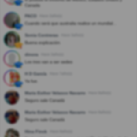
Canada
PACO
Hace 2año(s)
Cuando será que australia realice un mundial...
Sonia Contreras
Hace 3año(s)
Buena explicación.
dinora
Hace 3año(s)
Los tres van a ser sedes
H D García
Hace 7año(s)
Ya fue.
Maria Esther Velasco Navarro
Hace 8año(s)
Seguro sale Canadá
Maria Esther Velasco Navarro
Hace 8año(s)
Seguro sale Canadá
Hina Finck
Hace 8año(s)