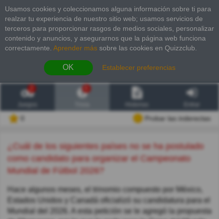
Usamos cookies y coleccionamos alguna información sobre ti para
realzar tu experiencia de nuestro sitio web; usamos servicios de
terceros para proporcionar rasgos de medios sociales, personalizar
contenido y anuncios, y asegurarnos que la página web funciona
correctamente.
Aprender más
sobre las cookies en Quizzclub.
OK
Establecer preferencias
2
6
Juegos
Trivia
Historias
Entrar
0
Probar las inderectas
¿Cuál de los siguientes países no se ha postulado
como candidato para organizar el Campeonato
Mundial de Fútbol 2026?
Hace algunos meses, el trinomio compuesto por México,
Estados Unidos y Canadá oficializó su candidatura para el
Mundial del 2026. A esta petición se le agregó la propuesta