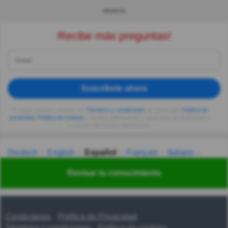
ANUNCIO
Recibe más preguntas!
Suscríbete ahora
Al seguir usando, aceptas los
Términos y condiciones
de Quizzclub,
Política de
privacidad
,
Política de cookies
y recibes adivinanzas y preguntas de QuizzClub a
tu correo electrónico diariamente.
Deutsch
English
Español
Français
Italiano
Nederlands
Polski
Português
Svenska
Türkçe
Revisar tu conocimiento
Русский
Українська
हिन्दी
한국어
汉语
漢語
Contáctanos
Política de Privacidad
Términos y condiciones
Política de cookies