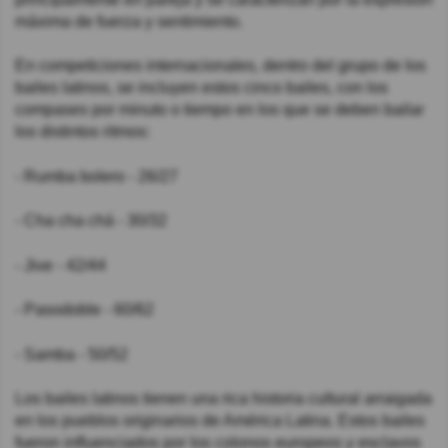
máxima de fuerza y sentimiento.
En competiciones internacionales, dentro del grupo de los
bailes latinos, se incluyen estos cinco bailes, con los
compases por minuto o tiempo en los que se deben bailar
los distintos ritmos:
- Rumba bolero - 26/27
- Cha cha chá - 30/32
- Jive - 42/44
- Pasodoble - 60/62
- Samba - 50/52
Los bailes latinos tienen una rica historia cultural arraigada
en los pueblos originarios de América Latina. Estos bailes
fueron influenciados por los colonos europeos y esclavos