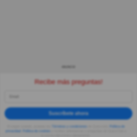
ANUNCIO
Recibe más preguntas!
Suscríbete ahora
Al seguir usando, aceptas los
Términos y condiciones
de Quizzclub,
Política de
privacidad
,
Política de cookies
y recibes adivinanzas y preguntas de QuizzClub a
tu correo electrónico diariamente.