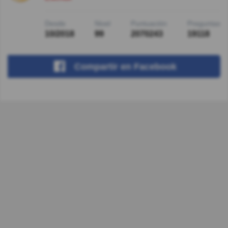
Desde
Nivel
Puntuación
Preguntas
10/2018
99
2070243
19118
Compartir
en Facebook