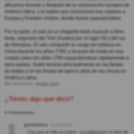
africanos durante y después de la colonización europea de
América latina. Los bailes que conocemos hoy viajaron a
Europa y Estados Unidos, donde fueron popularizados.
Por su parte, el vals es un elegante baile musical a ritmo
lento, originario del Tirol (Austria) por el siglo XII y del sur
de Alemania. El vals conquistó su rango de nobleza en
Viena durante los años 1760, y se puso de moda en esa
ciudad sobre los años 1780 expandiéndose rápidamente a
otros países. Suele tocarse principalmente en las fiestas
de bodas y en las fiestas de quince años de las chicas en
América Latina.
Más información:
debaile.online
¿Tienes algo que decir?
4 Comentarios
jpinillaleiva
Hace 5año(s)
...Creí que el Vals era latino...La explicación no dice de