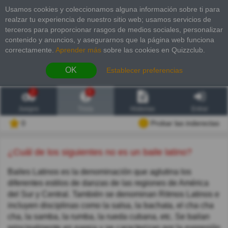
Usamos cookies y coleccionamos alguna información sobre ti para
realzar tu experiencia de nuestro sitio web; usamos servicios de
terceros para proporcionar rasgos de medios sociales, personalizar
contenido y anuncios, y asegurarnos que la página web funciona
correctamente.
Aprender más
sobre las cookies en Quizzclub.
OK
Establecer preferencias
2
6
Juegos
Trivia
Historias
Entrar
0
Probar las inderectas
¿Cuál de los siguientes no es un baile latino?
Bailes Latinos es la denominación que aglutina los
diferentes estilos de danzas de las regiones de América
del Sur y Central. También se denominan Ritmos Latinos e
incluyen disciplinas como la salsa, la bachata, el cha cha
cha, la samba, la rumba, la rueda cubana, etc. Se bailan
principalmente en pareja y se caracterizan por la expresión