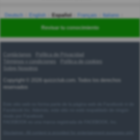
Deutsch
English
Español
Français
Italiano
Nederlands
Polski
Português
Svenska
Türkçe
Revisar tu conocimiento
Русский
Українська
हिन्दी
한국어
汉语
漢語
Contáctanos
Política de Privacidad
Términos y condiciones
Política de cookies
Sobre Nosotros
Copyright © 2026 quizzclub.com. Todos los derechos
reservados
Este sitio web no forma parte de la página web de Facebook ni de
Facebook Inc. Además, este sitio no está respaldado de ningún
modo por Facebook.
FACEBOOK es una marca registrada de FACEBOOK, Inc.
Disclaimer: All content is provided for entertainment purposes only