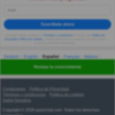
Suscríbete ahora
Al seguir usando, aceptas los
Términos y condiciones
de Quizzclub,
Política de
privacidad
,
Política de cookies
y recibes adivinanzas y preguntas de QuizzClub a
tu correo electrónico diariamente.
Deutsch
English
Español
Français
Italiano
Nederlands
Polski
Português
Svenska
Türkçe
Revisar tu conocimiento
Русский
Українська
हिन्दी
한국어
汉语
漢語
Contáctanos
Política de Privacidad
Términos y condiciones
Política de cookies
Sobre Nosotros
Copyright © 2026 quizzclub.com. Todos los derechos