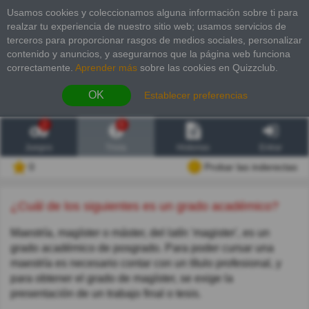
Usamos cookies y coleccionamos alguna información sobre ti para
realzar tu experiencia de nuestro sitio web; usamos servicios de
terceros para proporcionar rasgos de medios sociales, personalizar
contenido y anuncios, y asegurarnos que la página web funciona
correctamente.
Aprender más
sobre las cookies en Quizzclub.
OK
Establecer preferencias
2
6
Juegos
Trivia
Historias
Entrar
0
Probar las inderectas
¿Cuál de los siguientes es un grado académico?
Maestría, magíster o máster,​ del latín 'magister', es un
grado académico de posgrado. Para poder cursar una
maestría es necesario contar con un título profesional, y
para obtener el grado de magíster, se exige la
presentación de un trabajo final o tesis.