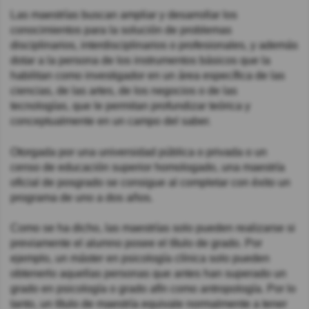
Las maestrías buscan ampliar y desarrollar los
conocimientos para la solución de problemas
disciplinarios, interdisciplinarios o profesionales, y además
dotar a la persona de los instrumentos básicos que la
habilitan como investigador en un área específica de las
ciencias, de las artes, de los negocios o de las
tecnologías, que le permitan profundizar teórica y
conceptualmente en un campo del saber.
Otorgada por una universidad pública o privada o un
censo de educación superior homologado, una maestría
oficial de posgrado se consigue al completar con éxito un
programa de uno a dos años.
Como se ha dicho, las maestrías solo pueden realizarse si
previamente el alumno posee el título de grado. Por
ejemplo, un máster en psicología clínica solo pueden
obtenerlo aquellas personas que antes han superado un
grado en psicología o grado afín como antropología. Por lo
tanto, un título de maestría equivale normalmente a tener