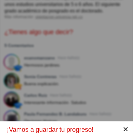
unos estudios universitarios de 5 o 6 años. El siguiente
grado académico de posgrado es el doctorado.
Más información:
orientacion.universia.net.co
¿Tienes algo que decir?
5 Comentarios
ecanomanzano
Hace 4año(s)
Hermosos jardines.
Sonia Contreras
Hace 5año(s)
Buena explicación.
Carlos Ruiz
Hace 5año(s)
Interesante información. Saludos
Paula Fernandez B. Landaburu
Hace 5año(s)
Opciones ilógicas...
✕
¡Vamos a guardar tu progreso!
Alicia Paola Diaz
Hace 5año(s)