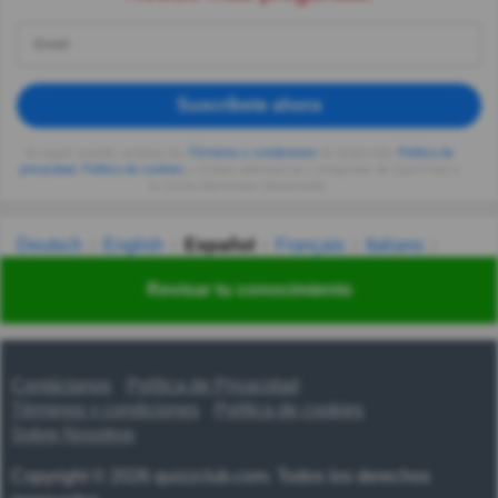
Suscríbete ahora
Al seguir usando, aceptas los
Términos y condiciones
de Quizzclub,
Política de
privacidad
,
Política de cookies
y recibes adivinanzas y preguntas de QuizzClub a
tu correo electrónico diariamente.
Deutsch
English
Español
Français
Italiano
Nederlands
Polski
Português
Svenska
Türkçe
Revisar tu conocimiento
Русский
Українська
हिन्दी
한국어
汉语
漢語
Contáctanos
Política de Privacidad
Términos y condiciones
Política de cookies
Sobre Nosotros
Copyright © 2026 quizzclub.com. Todos los derechos