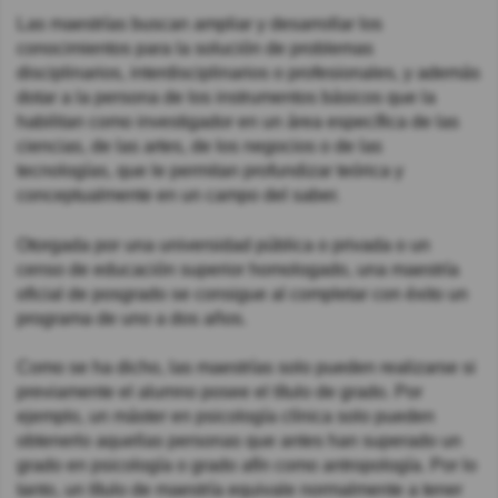
Las maestrías buscan ampliar y desarrollar los
conocimientos para la solución de problemas
disciplinarios, interdisciplinarios o profesionales, y además
dotar a la persona de los instrumentos básicos que la
habilitan como investigador en un área específica de las
ciencias, de las artes, de los negocios o de las
tecnologías, que le permitan profundizar teórica y
conceptualmente en un campo del saber.
Otorgada por una universidad pública o privada o un
censo de educación superior homologado, una maestría
oficial de posgrado se consigue al completar con éxito un
programa de uno a dos años.
Como se ha dicho, las maestrías solo pueden realizarse si
previamente el alumno posee el título de grado. Por
ejemplo, un máster en psicología clínica solo pueden
obtenerlo aquellas personas que antes han superado un
grado en psicología o grado afín como antropología. Por lo
tanto, un título de maestría equivale normalmente a tener