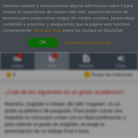
Usamos cookies y coleccionamos alguna información sobre ti para
realzar tu experiencia de nuestro sitio web; usamos servicios de
terceros para proporcionar rasgos de medios sociales, personalizar
contenido y anuncios, y asegurarnos que la página web funciona
correctamente.
Aprender más
sobre las cookies en Quizzclub.
OK
Establecer preferencias
2
6
Juegos
Trivia
Historias
Entrar
0
Probar las inderectas
¿Cuál de los siguientes es un grado académico?
Maestría, magíster o máster,​ del latín 'magister', es un
grado académico de posgrado. Para poder cursar una
maestría es necesario contar con un título profesional, y
para obtener el grado de magíster, se exige la
presentación de un trabajo final o tesis.