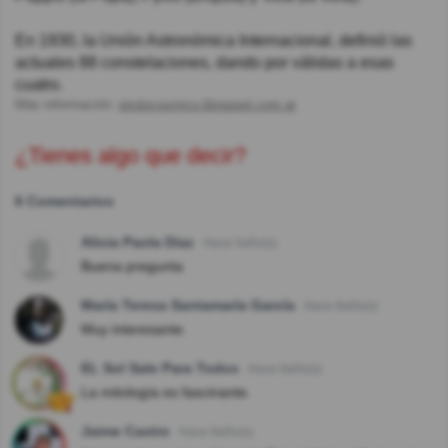
En 1930, la Unión Astronómica Internacional, definió las
actuales 88 constelaciones, dando por válidas a esas
cuatro.
Más información:
pirulocosmico.blogspot.com.ar
¿Tienes algo que decir?
6 Comentarios
Alicia Paola Diaz
Hace 5año(s)
Buena pregunta
María Teresa Santamaría García
Hace 8año(s)
Muy interesante.
EL Sol Sale Para Todos
Hace 8año(s)
La mitología es fascinante.
Jaime Castro
Hace 8año(s)