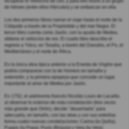
recuperar el Vellocino de Oro, y para ello reúne a un grupo
de héroes (entre ellos Hércules) y se embarcan en ella.
Los dos primeros libros narran el viaje hasta el norte de la
Cólquide a través de la Propóntide y del mar Negro. El
tercer libro cuenta como Jasón, con la ayuda de Medea,
obtiene el vellocino de oro. El cuarto libro describe el
regreso a Yolco, en Tesalia, a través del Danubio, el Po, el
Mediterráneo y el norte de África.
Es la única obra épica anterior a la Eneida de Virgilio que
podría compararse con la de Homero en tamaño y
extensión, y la primera epopeya que concede un lugar
importante al amor de Medea por Jasón.
En 1752, el astrónomo francés Nicolás Louis de Lacaille,
al observar lo extenso de esta constelación (tres veces
más grande que Orión), decide "desarmarla" para
adecuarla, en tamaño, con las otras y con sus estrellas
forma cuatro nuevas constelaciones: Carina (la Quilla),
Puppis (la Popa), Pyxis (Brújula) y Vela (la Vela).