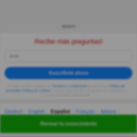
ANUNCIO
Recibe más preguntas!
Suscríbete ahora
Al seguir usando, aceptas los
Términos y condiciones
de Quizzclub,
Política de
privacidad
,
Política de cookies
y recibes adivinanzas y preguntas de QuizzClub a
tu correo electrónico diariamente.
Deutsch
English
Español
Français
Italiano
Nederlands
Polski
Português
Svenska
Türkçe
Revisar tu conocimiento
Русский
Українська
हिन्दी
한국어
汉语
漢語