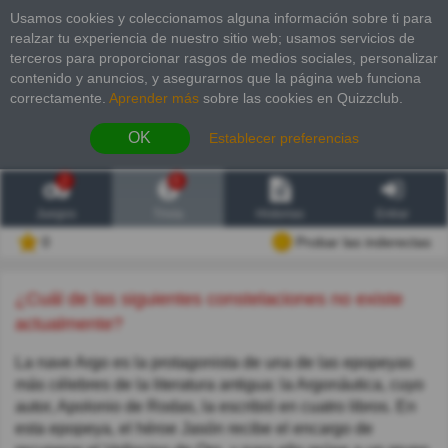
Usamos cookies y coleccionamos alguna información sobre ti para
realzar tu experiencia de nuestro sitio web; usamos servicios de
terceros para proporcionar rasgos de medios sociales, personalizar
contenido y anuncios, y asegurarnos que la página web funciona
correctamente.
Aprender más
sobre las cookies en Quizzclub.
OK
Establecer preferencias
2
6
Juegos
Trivia
Historias
Entrar
0
Probar las inderectas
¿Cuál de las siguientes constelaciones no existe
actualmente?
La nave Argo es la protagonista de una de las epopeyas
más célebres de la literatura antigua: la Argonáutica, cuyo
autor, Apolonio de Rodas, la escribió en cuatro libros. En
esta epopeya, el héroe Jasón recibe el encargo de