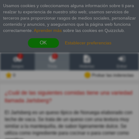
Usamos cookies y coleccionamos alguna información sobre ti para
realzar tu experiencia de nuestro sitio web; usamos servicios de
terceros para proporcionar rasgos de medios sociales, personalizar
contenido y anuncios, y asegurarnos que la página web funciona
correctamente.
Aprender más
sobre las cookies en Quizzclub.
OK
Establecer preferencias
2
6
Juegos
Trivia
Historias
Entrar
0
Probar las inderectas
¿Cuál de las siguientes comidas tiene una variedad
llamada Jarlsberg?
El Jarlsberg es un queso típico de Noruega elaborado con
leche de vaca. Se trata de un queso con una textura muy
similar a la mantequilla, de sabor ligeramente dulce. Se
utiliza como ingrediente para cocinar o para comer como