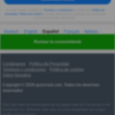
Al seguir usando, aceptas los
Términos y condiciones
de Quizzclub,
Política de
privacidad
,
Política de cookies
y recibes adivinanzas y preguntas de QuizzClub a
tu correo electrónico diariamente.
Deutsch
English
Español
Français
Italiano
Nederlands
Polski
Português
Svenska
Türkçe
Revisar tu conocimiento
Русский
Українська
हिन्दी
한국어
汉语
漢語
Contáctanos
Política de Privacidad
Términos y condiciones
Política de cookies
Sobre Nosotros
Copyright © 2026 quizzclub.com. Todos los derechos
reservados
Este sitio web no forma parte de la página web de Facebook ni de
Facebook Inc. Además, este sitio no está respaldado de ningún
modo por Facebook.