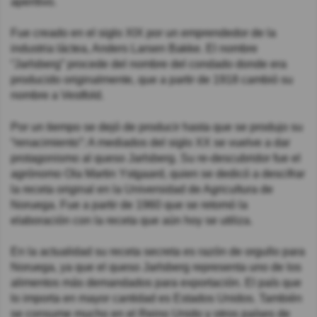
aperitivo.
Fue creado en el siglo XIX por un emprendedor de la
industria láctea, Anders Larsen Bakke. El nombre
“Jarlsberg” procede del nombre del condado donde era
producido originalmente, que a partir de 1918 cambió su
nombre a Vestfold.
Por un tiempo se dejó de producir hasta que se produjo su
“renacimiento”: A mediados del siglo XX se vuelve a dar
protagonismo al queso Jarlsberg. Su re-descubridor fue el
agrónomo Ola Martin Ystgaard, quien se dedicó a descifrar
la receta original en la Universidad de Agricultura de
Noruega. Fue a partir de 1960 que se retomó la
elaboración con la receta que aún hoy se utiliza.
En la actualidad su receta secreta es razón de orgullo para
Noruega, ya que el queso Jarlsberg representa uno de los
alimentos más demandados para exportación. El país que
lo importa en mayor cantidad es Estados Unidos. También
se consume mucho en el Reino Unido y otros países de