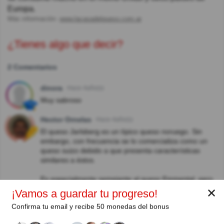
Europa.
Más información:
www.lacasadelqueso.com.ar
¿Tienes algo que decir?
2 Comentarios
dinora
Hace 4año(s)
Muy sabroso
Hector Ornelas
Hace 4año(s)
El queso Jarlsberg es un típico queso noruego. Sin
embargo, con frecuencia se lo comercializa como un
queso suizo debido a que presenta características
similares a éstos.
Es especialmente semejante al queso Emmental, pero
es ligeramente más dulce y fuerte que éste.
✕
¡Vamos a guardar tu progreso!
Confirma tu email y recibe 50 monedas del bonus
Autor: