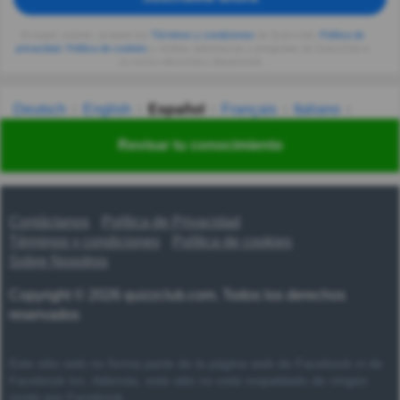
Al seguir usando, aceptas los
Términos y condiciones
de Quizzclub,
Política de
privacidad
,
Política de cookies
y recibes adivinanzas y preguntas de QuizzClub a
tu correo electrónico diariamente.
Deutsch
English
Español
Français
Italiano
Nederlands
Polski
Português
Svenska
Türkçe
Revisar tu conocimiento
Русский
Українська
हिन्दी
한국어
汉语
漢語
Contáctanos
Política de Privacidad
Términos y condiciones
Política de cookies
Sobre Nosotros
Copyright © 2026 quizzclub.com. Todos los derechos
reservados
Este sitio web no forma parte de la página web de Facebook ni de
Facebook Inc. Además, este sitio no está respaldado de ningún
modo por Facebook.