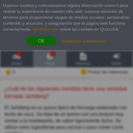
Usamos cookies y coleccionamos alguna información sobre ti para
realzar tu experiencia de nuestro sitio web; usamos servicios de
terceros para proporcionar rasgos de medios sociales, personalizar
contenido y anuncios, y asegurarnos que la página web funciona
correctamente.
Aprender más
sobre las cookies en Quizzclub.
OK
Establecer preferencias
2
6
Juegos
Trivia
Historias
Entrar
0
Probar las inderectas
¿Cuál de las siguientes comidas tiene una variedad
llamada Jarlsberg?
El Jarlsberg es un queso típico de Noruega elaborado con
leche de vaca. Se trata de un queso con una textura muy
similar a la mantequilla, de sabor ligeramente dulce. Se
utiliza como ingrediente para cocinar o para comer como