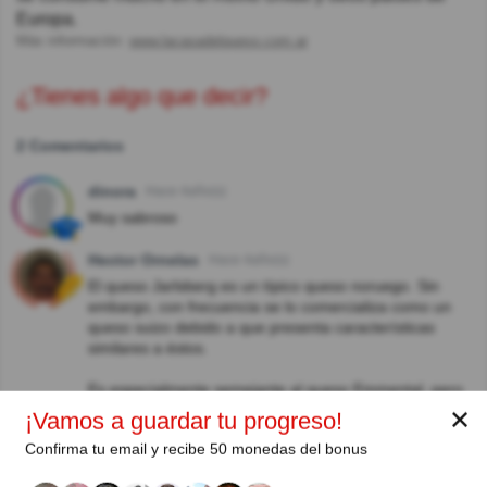
Europa.
Más información:
www.lacasadelqueso.com.ar
¿Tienes algo que decir?
2 Comentarios
dinora
Hace 4año(s)
Muy sabroso
Hector Ornelas
Hace 4año(s)
El queso Jarlsberg es un típico queso noruego. Sin
embargo, con frecuencia se lo comercializa como un
queso suizo debido a que presenta características
similares a éstos.
Es especialmente semejante al queso Emmental, pero
es ligeramente más dulce y fuerte que éste.
✕
¡Vamos a guardar tu progreso!
Confirma tu email y recibe 50 monedas del bonus
Autor: