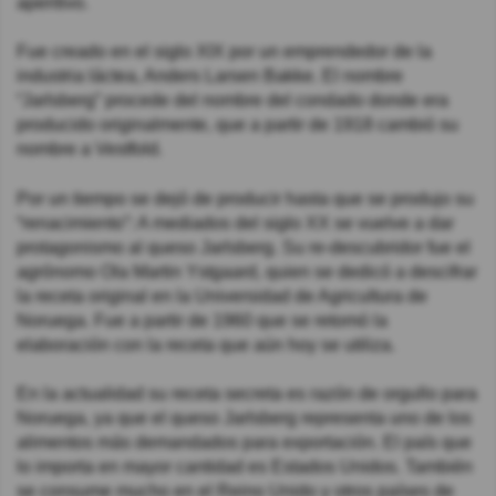
aperitivo.
Fue creado en el siglo XIX por un emprendedor de la
industria láctea, Anders Larsen Bakke. El nombre
“Jarlsberg” procede del nombre del condado donde era
producido originalmente, que a partir de 1918 cambió su
nombre a Vestfold.
Por un tiempo se dejó de producir hasta que se produjo su
“renacimiento”: A mediados del siglo XX se vuelve a dar
protagonismo al queso Jarlsberg. Su re-descubridor fue el
agrónomo Ola Martin Ystgaard, quien se dedicó a descifrar
la receta original en la Universidad de Agricultura de
Noruega. Fue a partir de 1960 que se retomó la
elaboración con la receta que aún hoy se utiliza.
En la actualidad su receta secreta es razón de orgullo para
Noruega, ya que el queso Jarlsberg representa uno de los
alimentos más demandados para exportación. El país que
lo importa en mayor cantidad es Estados Unidos. También
se consume mucho en el Reino Unido y otros países de