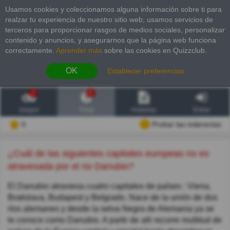
Usamos cookies y coleccionamos alguna información sobre ti para
realzar tu experiencia de nuestro sitio web; usamos servicios de
terceros para proporcionar rasgos de medios sociales, personalizar
contenido y anuncios, y asegurarnos que la página web funciona
correctamente.
Aprender más
sobre las cookies en Quizzclub.
OK
Establecer preferencias
2
6
Juegos
Trivia
Historias
Entrar
0
Probar las inderectas
¿Cuál de las siguientes capitales europeas no es
atravesada por el rio Danubio?
El Danubio atraviesa cuatro capitales de países : Viena,
Bratislava, Budapest y Belgrado. Nace de la unión de dos
ríos alemanes y desde la selva Negra de Alemania ya se
le conoce como Danubio. A partir de alli recorre multitud de