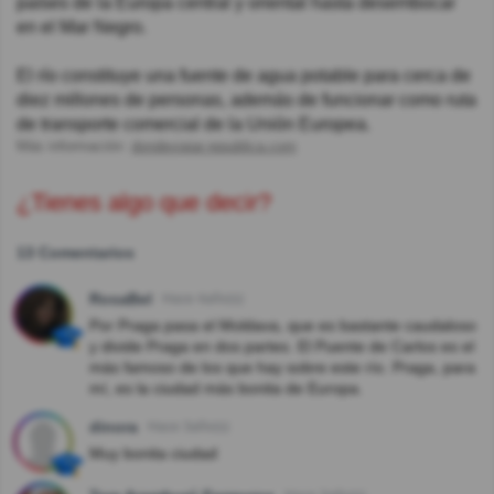
países de la Europa central y oriental hasta desembocar
en el Mar Negro.
El río constituye una fuente de agua potable para cerca de
diez millones de personas, además de funcionar como ruta
de transporte comercial de la Unión Europea.
Más información:
dondeviajar.republica.com
¿Tienes algo que decir?
13 Comentarios
RosaBel
Hace 4año(s)
Por Praga pasa el Moldava, que es bastante caudaloso
y divide Praga en dos partes. El Puente de Carlos es el
más famoso de los que hay sobre este río. Praga, para
mí, es la ciudad más bonita de Europa.
dinora
Hace 3año(s)
Muy bonita ciudad