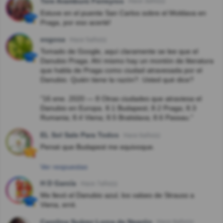
Tere Aramburú Ferreyros
Hace 3año(s)
Estuve en el puente San Carlos sobre el Moldava en
Praga, por eso acerté!
esgosa
Hace 5año(s)
Tomado de Google, aquí claramente se lee que el
Danubio Praga. Ahí mismo hay un montón de literatura
que habla de Praga como ciudad atravesada por el
Danubio. Quién tiene la razón?. Usted qué dice?
"16 ene. 2020 — 8 Otras ciudades que atraviesa el
Danubio en Europa. 8.1 Budapest; 8.2 Praga; 8.3
Rumania; 8.4 Viena; 8.5 Bratislava; 8.6 Passau."
EL Sol Sale Para Todos
Hace 6año(s)
Pensé que Budapest me equivoque.
Ver respuestas
H D García
Hace 7año(s)
Me llevó el Danubio azul, los valses de Strauss a
Viena, erré.
Carolina Suárez Lorca de Negrón
Hace 8año(s)