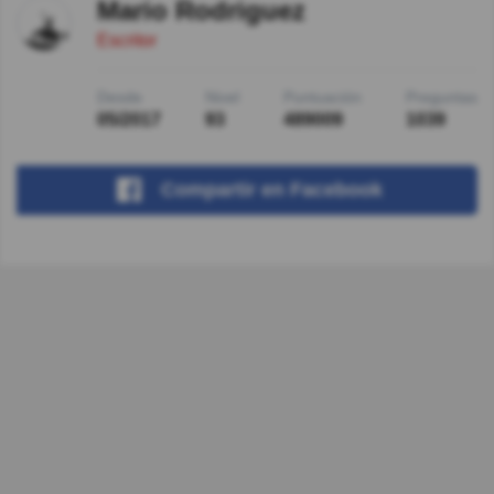
Mario Rodriguez
Escritor
Desde
Nivel
Puntuación
Preguntas
05/2017
93
489009
1039
Compartir
en Facebook