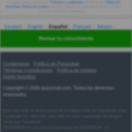
Al seguir usando, aceptas los
Términos y condiciones
de Quizzclub,
Política de
privacidad
,
Política de cookies
y recibes adivinanzas y preguntas de QuizzClub a
tu correo electrónico diariamente.
Deutsch
English
Español
Français
Italiano
Nederlands
Polski
Português
Svenska
Türkçe
Revisar tu conocimiento
Русский
Українська
हिन्दी
한국어
汉语
漢語
Contáctanos
Política de Privacidad
Términos y condiciones
Política de cookies
Sobre Nosotros
Copyright © 2026 quizzclub.com. Todos los derechos
reservados
Este sitio web no forma parte de la página web de Facebook ni de
Facebook Inc. Además, este sitio no está respaldado de ningún
modo por Facebook.
FACEBOOK es una marca registrada de FACEBOOK, Inc.