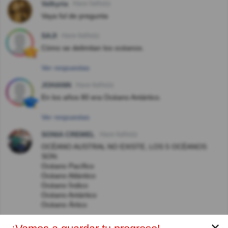
Valkyria
Hace 5año(s)
Vaya ful de pregunta
SAJI
Hace 6año(s)
Cómo se delimitan los océanos.
Ver respuestas
JOHANN
Hace 6año(s)
En los años 80 era Océano Antártico.
Ver respuestas
SONIA CREMEL
Hace 6año(s)
OCÈANO AUSTRAL NO EXISTE, LOS 5 OCÈANOS
SON:
Océano Pacífico
Océano Atlántico
Océano Índico
Océano Antártico
Océano Ártico
Ver respuestas
✕