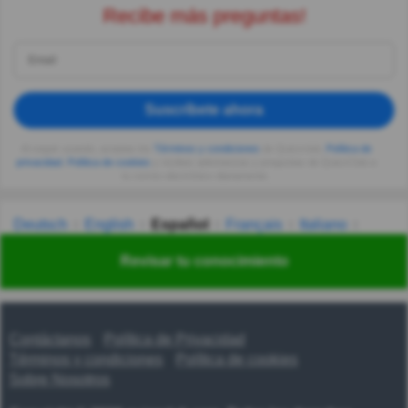
Recibe más preguntas!
Suscríbete ahora
Al seguir usando, aceptas los
Términos y condiciones
de Quizzclub,
Política de
privacidad
,
Política de cookies
y recibes adivinanzas y preguntas de QuizzClub a
tu correo electrónico diariamente.
Deutsch
English
Español
Français
Italiano
Nederlands
Polski
Português
Svenska
Türkçe
Revisar tu conocimiento
Русский
Українська
हिन्दी
한국어
汉语
漢語
Contáctanos
Política de Privacidad
Términos y condiciones
Política de cookies
Sobre Nosotros