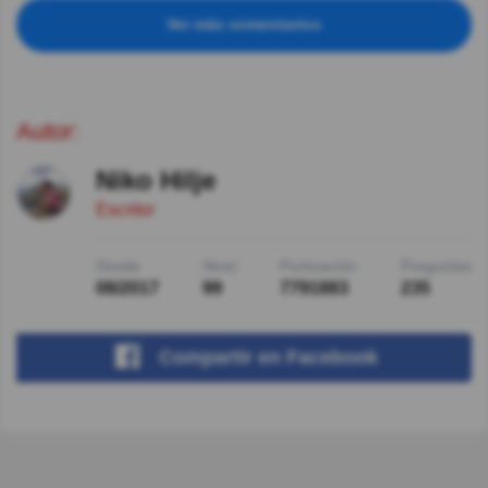
Ver más comentarios
Autor:
Niko Hilje
Escritor
Desde
Nivel
Puntuación
Preguntas
08/2017
99
7791883
235
Compartir
en Facebook