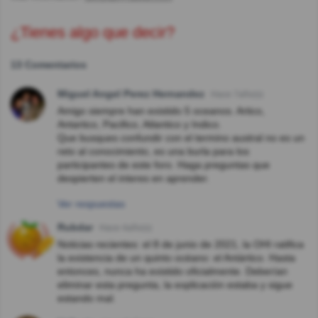
¿Tienes algo que decir?
13 Comentarios
Miguel Angel Perez Hernandez
Hace 7año(s)
Amigo siempre han existido 5 oceanos. Artico,
Antartico, Pacifico, Atlantico y Indico.
Que busques confundir con el termino austral no es un
reto al conocimiento, es una burla para los
participantes de este foro. Haga preguntas que
despierten el interes en aprender.
Ver respuestas
Rubdar
Hace 4año(s)
Noticias recientes: el 8 de junio de 2021, la OHI ratifica
la existencia de un quinto océano: el Antártico. Hasta
entonces, nunca ha existido oficialmente. Deberían
eliminar esta pregunta, la explicación estaba y sigue
estando mal.