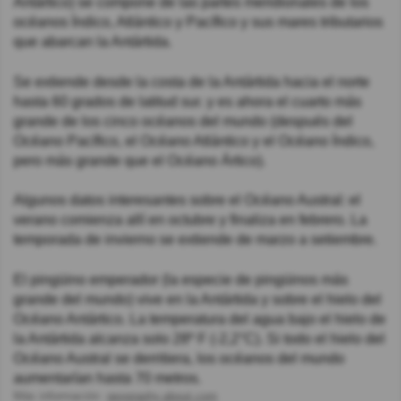
Antártico) se compone de las partes meridionales de los
océanos Índico, Atlántico y Pacífico y sus mares tributarios
que abarcan la Antártida.
Se extiende desde la costa de la Antártida hacia el norte
hasta 60 grados de latitud sur. y es ahora el cuarto más
grande de los cinco océanos del mundo (después del
Océano Pacífico, el Océano Atlántico y el Océano Índico,
pero más grande que el Océano Ártico).
Algunos datos interesantes sobre el Océano Austral: el
verano comienza allí en octubre y finaliza en febrero. La
temporada de invierno se extiende de marzo a setiembre.
El pingüino emperador (la especie de pingüinos más
grande del mundo) vive en la Antártida y sobre el hielo del
Océano Antártico. La temperatura del agua bajo el hielo de
la Antártida alcanza solo 28º F (-2,2°C). Si todo el hielo del
Océano Austral se derritiera, los océanos del mundo
aumentarían hasta 70 metros.
Más información:
geography.about.com