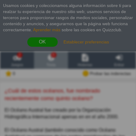
Usamos cookies y coleccionamos alguna información sobre ti para
realzar tu experiencia de nuestro sitio web; usamos servicios de
terceros para proporcionar rasgos de medios sociales, personalizar
contenido y anuncios, y asegurarnos que la página web funciona
correctamente.
Aprender más
sobre las cookies en Quizzclub.
OK
Establecer preferencias
2
6
Juegos
Trivia
Historias
Entrar
0
Probar las inderectas
¿Cuál de estos océanos, fue nombrado
recientemente como quinto océano?
El Océano Austral fue creado por la Organización
Hidrográfica Internacional apenas en en el año 2000.
El Océano Austral (también conocido como Océano