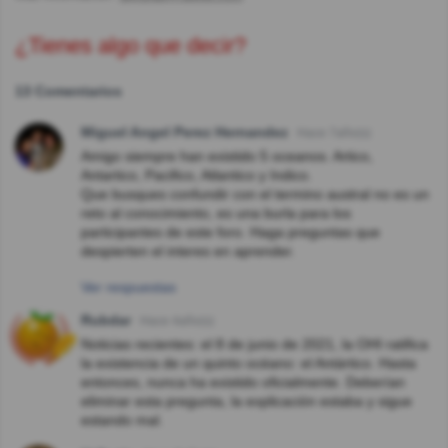
¿Tienes algo que decir?
13 Comentarios
Miguel Angel Perez Hernandez
Hace 7año(s)
Amigo siempre han existido 5 oceanos. Artico,
Antartico, Pacifico, Atlantico y Indico.
Que busques confundir con el termino austral no es un
reto al conocimiento, es una burla para los
participantes de este foro. Haga preguntas que
despierten el interes en aprender.
Ver respuestas
Rubdar
Hace 4año(s)
Noticias recientes: el 8 de junio de 2021, la OHI ratifica
la existencia de un quinto océano: el Antártico. Hasta
entonces, nunca ha existido oficialmente. Deberían
eliminar esta pregunta, la explicación estaba y sigue
estando mal.