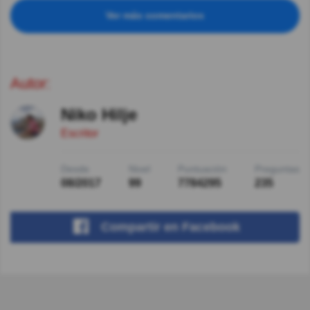
Ver más comentarios
Autor:
Niko Hilje
Escritor
Desde
Nivel
Puntuación
Preguntas
08/2017
99
7784295
235
Compartir
en Facebook