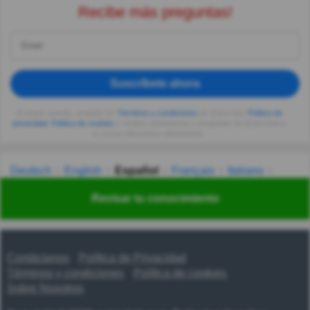
Recibe más preguntas!
Suscríbete ahora
Al seguir usando, aceptas los
Términos y condiciones
de Quizzclub,
Política de
privacidad
,
Política de cookies
y recibes adivinanzas y preguntas de QuizzClub a
tu correo electrónico diariamente.
Deutsch
English
Español
Français
Italiano
Nederlands
Polski
Português
Svenska
Türkçe
Revisar tu conocimiento
Русский
Українська
हिन्दी
한국어
汉语
漢語
Contáctanos
Política de Privacidad
Términos y condiciones
Política de cookies
Sobre Nosotros