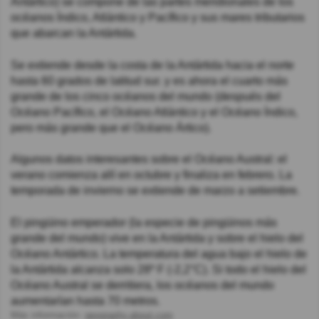
Antártico) se compone de las partes meridionales de los
océanos Índico, Atlántico y Pacífico y sus mares tributarios
que abarcan la Antártida.
Se extiende desde la costa de la Antártida hacia el norte
hasta 60 grados de latitud sur. y es ahora el cuarto más
grande de los cinco océanos del mundo (después del
Océano Pacífico, el Océano Atlántico y el Océano Índico,
pero más grande que el Océano Ártico).
Algunos datos interesantes sobre el Océano Austral: el
verano comienza allí en octubre y finaliza en febrero. La
temporada de invierno se extiende de marzo a setiembre.
El pingüino emperador (la especie de pingüinos más
grande del mundo) vive en la Antártida y sobre el hielo del
Océano Antártico. La temperatura del agua bajo el hielo de
la Antártida alcanza solo 28º F (-2,2°C). Si todo el hielo del
Océano Austral se derritiera, los océanos del mundo
aumentarían hasta 70 metros.
Más información:
geography.about.com