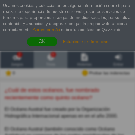
Usamos cookies y coleccionamos alguna información sobre ti para
realzar tu experiencia de nuestro sitio web; usamos servicios de
terceros para proporcionar rasgos de medios sociales, personalizar
contenido y anuncios, y asegurarnos que la página web funciona
correctamente.
Aprender más
sobre las cookies en Quizzclub.
OK
Establecer preferencias
2
6
Juegos
Trivia
Historias
Entrar
0
Probar las inderectas
¿Cuál de estos océanos, fue nombrado
recientemente como quinto océano?
El Océano Austral fue creado por la Organización
Hidrográfica Internacional apenas en en el año 2000.
El Océano Austral (también conocido como Océano