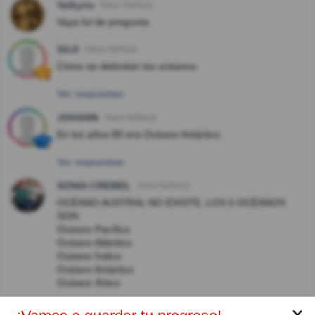
Valkyria
Hace 5año(s)
Vaya ful de pregunta
SAJI
Hace 6año(s)
Cómo se delimitan los océanos.
Ver respuestas
JOHANN
Hace 6año(s)
En los años 80 era Océano Antártico.
Ver respuestas
SONIA CREMEL
Hace 6año(s)
OCÈANO AUSTRAL NO EXISTE, LOS 5 OCÈANOS
SON:
Océano Pacífico
Océano Atlántico
Océano Índico
Océano Antártico
Océano Ártico
Ver respuestas
✕