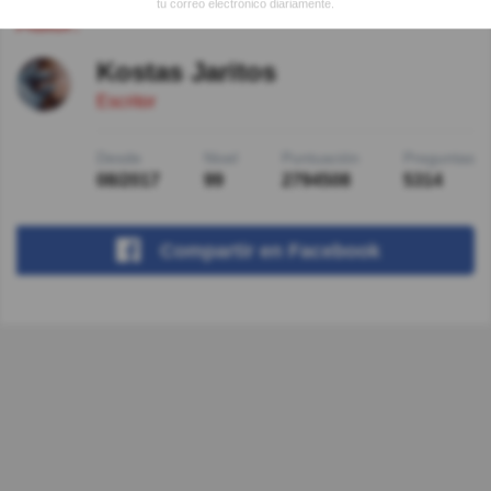
tu correo electrónico diariamente.
Autor:
Kostas Jaritos
Escritor
Desde
Nivel
Puntuación
Preguntas
08/2017
99
2794508
5314
Compartir
en Facebook