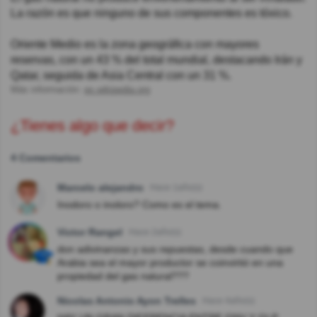
La razón es que ninguno de sus componentes es tóxico.
Oriente Medio es la zona geográfica con mayores
reservas, con un 43 % del total mundial, destacando Irán y
Qatar, seguida de Asia Central con un 31 %.
Más información:
es.wikipedia.org
¿Tienes algo que decir?
4 Comentarios
Marcelo alejandro
Hace 1año(s)
Inodoro o inoloro? Como es el tema.
Victor Rangel
Hace 2año(s)
don adivinanzas y sus repuestas, desde cuando que
Arabia sea el mayor productor se coinvirtió en una
propiedad del gas natural???
Nicolas Antonio Ayon Trelles
Hace 4año(s)