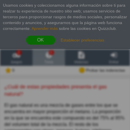
Usamos cookies y coleccionamos alguna información sobre ti para
realzar tu experiencia de nuestro sitio web; usamos servicios de
terceros para proporcionar rasgos de medios sociales, personalizar
contenido y anuncios, y asegurarnos que la página web funciona
correctamente.
Aprender más
sobre las cookies en Quizzclub.
OK
Establecer preferencias
2
6
Juegos
Trivia
Historias
Entrar
0
Probar las inderectas
¿Cuál de estas propiedades presenta el gas
natural?
El gas natural es una mezcla de gases entre los que se
encuentra en mayor proporción el metano. La proporción
en la que se encuentra este compuesto es del 75% al 95%
del volumen total de la mezcla. El resto de los