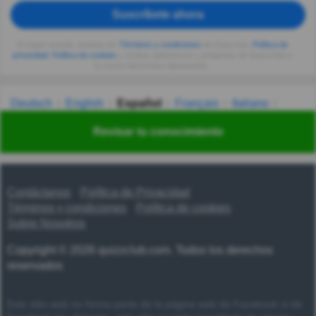
Suscríbete ahora
Al seguir usando, aceptas los
Términos y condiciones
de Quizzclub,
Política de
privacidad
,
Política de cookies
y recibes adivinanzas y preguntas de QuizzClub a
tu correo electrónico diariamente.
Deutsch
English
Español
Français
Italiano
Nederlands
Polski
Português
Svenska
Türkçe
Revisar tu conocimiento
Русский
Українська
हिन्दी
한국어
汉语
漢語
Contáctanos
Política de Privacidad
Términos y condiciones
Política de cookies
Sobre Nosotros
Copyright © 2026 quizzclub.com. Todos los derechos
reservados
Este sitio web no forma parte de la página web de Facebook ni de