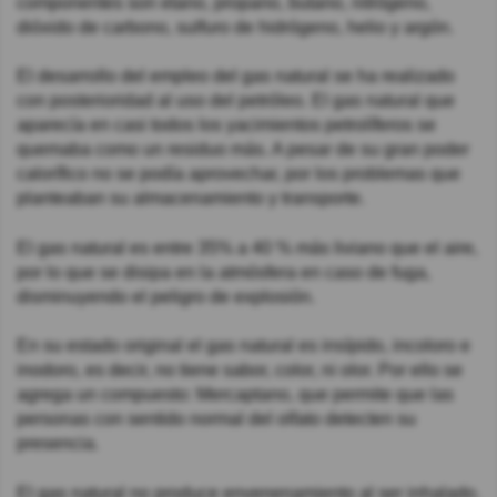
componentes son etano, propano, butano, nitrógeno,
dióxido de carbono, sulfuro de hidrógeno, helio y argón.
El desarrollo del empleo del gas natural se ha realizado
con posterioridad al uso del petróleo. El gas natural que
aparecía en casi todos los yacimientos petrolíferos se
quemaba como un residuo más. A pesar de su gran poder
calorífico no se podía aprovechar, por los problemas que
planteaban su almacenamiento y transporte.
El gas natural es entre 35% a 40 % más liviano que el aire,
por lo que se disipa en la atmósfera en caso de fuga,
disminuyendo el peligro de explosión.
En su estado original el gas natural es insípido, incoloro e
inodoro, es decir, no tiene sabor, color, ni olor. Por ello se
agrega un compuesto: Mercaptano, que permite que las
personas con sentido normal del olfato detecten su
presencia.
El gas natural no produce envenenamiento al ser inhalado.