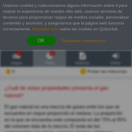
Usamos cookies y coleccionamos alguna información sobre ti para
realzar tu experiencia de nuestro sitio web; usamos servicios de
terceros para proporcionar rasgos de medios sociales, personalizar
contenido y anuncios, y asegurarnos que la página web funciona
correctamente.
Aprender más
sobre las cookies en Quizzclub.
OK
Establecer preferencias
2
6
Juegos
Trivia
Historias
Entrar
0
Probar las inderectas
¿Cuál de estas propiedades presenta el gas
natural?
El gas natural es una mezcla de gases entre los que se
encuentra en mayor proporción el metano. La proporción
en la que se encuentra este compuesto es del 75% al 95%
del volumen total de la mezcla. El resto de los