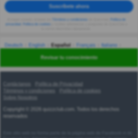
Suscríbete ahora
Al seguir usando, aceptas los
Términos y condiciones
de Quizzclub,
Política de
privacidad
,
Política de cookies
y recibes adivinanzas y preguntas de QuizzClub a
tu correo electrónico diariamente.
Deutsch
English
Español
Français
Italiano
Nederlands
Polski
Português
Svenska
Türkçe
Revisar tu conocimiento
Русский
Українська
हिन्दी
한국어
汉语
漢語
Contáctanos
Política de Privacidad
Términos y condiciones
Política de cookies
Sobre Nosotros
Copyright © 2026 quizzclub.com. Todos los derechos
reservados
Este sitio web no forma parte de la página web de Facebook ni de