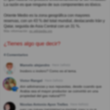
La razón es que ninguno de sus componentes es tóxico.
Oriente Medio es la zona geográfica con mayores
reservas, con un 43 % del total mundial, destacando Irán y
Qatar, seguida de Asia Central con un 31 %.
Más información:
es.wikipedia.org
¿Tienes algo que decir?
4 Comentarios
Marcelo alejandro
Hace 1año(s)
Inodoro o inoloro? Como es el tema.
Victor Rangel
Hace 2año(s)
don adivinanzas y sus repuestas, desde cuando que
Arabia sea el mayor productor se coinvirtió en una
propiedad del gas natural???
Nicolas Antonio Ayon Trelles
Hace 4año(s)