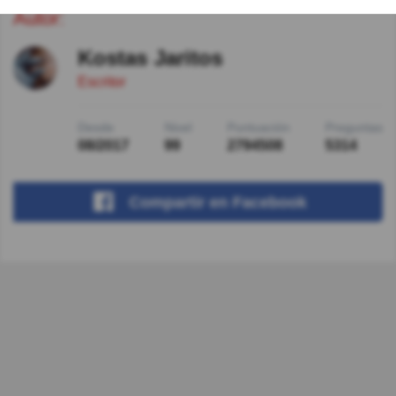
Autor:
Kostas Jaritos
Escritor
Desde
Nivel
Puntuación
Preguntas
08/2017
99
2794508
5314
Compartir
en Facebook