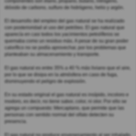
componentes son etano, propano, butano, nitrógeno,
dióxido de carbono, sulfuro de hidrógeno, helio y argón.
El desarrollo del empleo del gas natural se ha realizado
con posterioridad al uso del petróleo. El gas natural que
aparecía en casi todos los yacimientos petrolíferos se
quemaba como un residuo más. A pesar de su gran poder
calorífico no se podía aprovechar, por los problemas que
planteaban su almacenamiento y transporte.
El gas natural es entre 35% a 40 % más liviano que el aire,
por lo que se disipa en la atmósfera en caso de fuga,
disminuyendo el peligro de explosión.
En su estado original el gas natural es insípido, incoloro e
inodoro, es decir, no tiene sabor, color, ni olor. Por ello se
agrega un compuesto: Mercaptano, que permite que las
personas con sentido normal del olfato detecten su
presencia.
El gas natural no produce envenenamiento al ser inhalado.