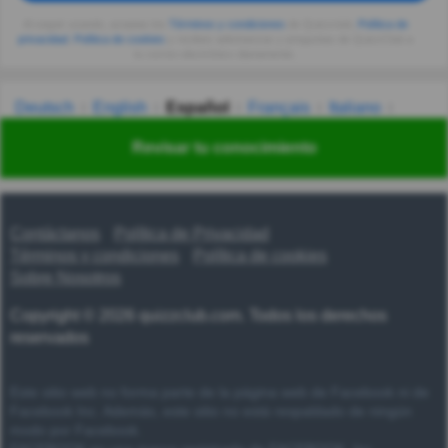
Al seguir usando, aceptas los
Términos y condiciones
de Quizzclub,
Política de
privacidad
,
Política de cookies
y recibes adivinanzas y preguntas de QuizzClub a
tu correo electrónico diariamente.
Deutsch
English
Español
Français
Italiano
Nederlands
Polski
Português
Svenska
Türkçe
Revisar tu conocimiento
Русский
Українська
हिन्दी
한국어
汉语
漢語
Contáctanos
Política de Privacidad
Términos y condiciones
Política de cookies
Sobre Nosotros
Copyright © 2026 quizzclub.com. Todos los derechos
reservados
Este sitio web no forma parte de la página web de Facebook ni de
Facebook Inc. Además, este sitio no está respaldado de ningún
modo por Facebook.