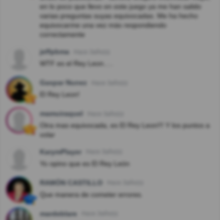
en lo poco que llevo en este juego ya me han salido
varias preguntas suyas equivocadas. Me ha hecho
equivocarme una vez más respondiendo
correctamente
jeffpbma
Hace 3año(s)
WTF es el Rey Leon.....
Gaspar Nunez
Hace 3año(s)
El Rey Leon!
mamuiraquel
Hace 3año(s)
Otra mas equivocada, es El Rey Leon!!! Y los puntos a
volar
KarymPlayer
Hace 3año(s)
Yo opino que es El Rey León
RAMÓN CASTILLO
Hace 3año(s)
Que manera de cometer errores.
mardeblare
Hace 3año(s)