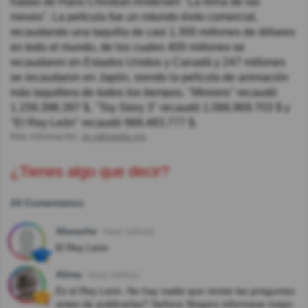
hadas de Hans Christian Andersen "La reina de las
nieves". La película fue un rotundo éxito comercial,
recaudando una taquilla de casi 1.300 millones de dólares
en todo el mundo, de los cuales 400 millones se
recaudaron en Estados Unidos y Canadá y 247 millones
se recaudaron en Japón, siendo la película de animación
más taquillera de todos los tiempos. "Minions" recaudó
1.159.398.397 $, "Toy Story 3" recaudó 1.066.969.703 $ y
"El Rey León" recaudó 968.483.777 $.
Más información:
en.wikipedia.org
¿Tienes algo que decir?
24 Comentarios
Abeache
Hace 2año(s)
El Rey León
Alima
Hace 2año(s)
Es el Rey León. No hay nadie que revise las preguntas
antes de publicarlas? Señora Shapiro informese mejor,