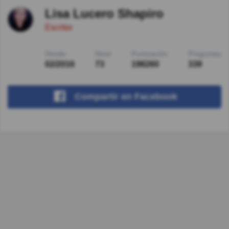
Lisa Lucero Shapiro
Escritor
Desde
Nivel
Puntuación
Preguntas
02/2016
73
198260
339
Compartir
en Facebook