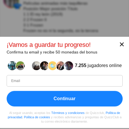
Películas animadas más taquilleras
Posición Mejor posición Título
1 1 El rey león (2019)
2 2 Frozen II
3​ 1 Frozen
Frozen no es ni la segunda, es la tercera
Ver respuestas
✕
¡Vamos a guardar tu progreso!
Miriam Morales Sanhueza
Hace 3año(s)
Confirma tu email y recibe 50 monedas del bonus
Es el rey Leon
7.255
jugadores online
Jorge Maldonado Cantet
Hace 3año(s)
Siguen las equivocaciones y van, ya me están
cansando...
Ver más comentarios
Continuar
Al seguir usando, aceptas los
Términos y condiciones
de Quizzclub,
Política de
privacidad
,
Política de cookies
y recibes adivinanzas y preguntas de QuizzClub a
tu correo electrónico diariamente.
Autor: