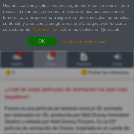
Usamos cookies y coleccionamos alguna información sobre ti para
realzar tu experiencia de nuestro sitio web; usamos servicios de
terceros para proporcionar rasgos de medios sociales, personalizar
contenido y anuncios, y asegurarnos que la página web funciona
correctamente.
Aprender más
sobre las cookies en Quizzclub.
OK
Establecer preferencias
2
6
Juegos
Trivia
Historias
Entrar
0
Probar las inderectas
¿Cuál de estas películas de animación ha sido más
taquillera?
Frozen es una película de fantasía musical 3D animada
por ordenador en 3D, producida por Walt Disney Animation
Studios y editada por Walt Disney Pictures. Es la 53ª
película de animación de Disney. Inspirada en el cuento de